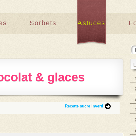
es
Sorbets
Astuces
F
L
colat & glaces
Recette sucre inverti
‌