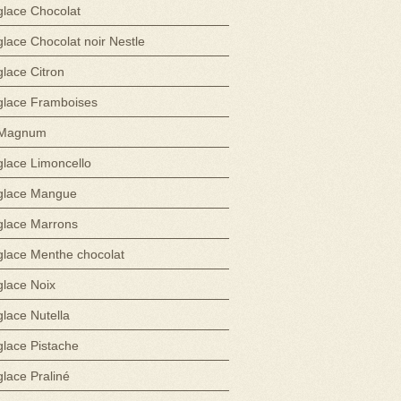
glace Chocolat
glace Chocolat noir Nestle
glace Citron
glace Framboises
Magnum
glace Limoncello
glace Mangue
glace Marrons
glace Menthe chocolat
glace Noix
glace Nutella
glace Pistache
glace Praliné