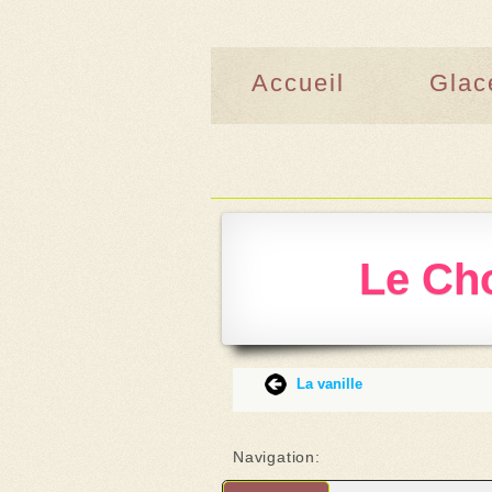
Accueil
Glac
Le Cho
‌
‌
‌
‌
La vanille
Navigation: