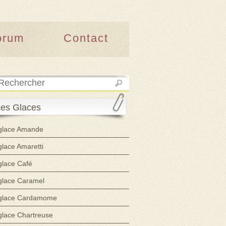
orum
Contact
es Glaces
glace Amande
glace Amaretti
glace Café
glace Caramel
glace Cardamome
glace Chartreuse