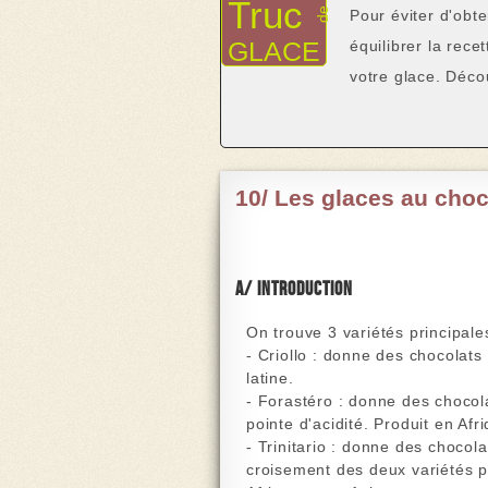
Truc
de
Pour éviter d'obt
GLACE
équilibrer la rece
votre glace. Déco
10/ Les glaces au choc
a/ Introduction
On trouve 3 variétés principale
-
Criollo
: donne des chocolats 
latine.
-
Forastéro :
donne des chocola
pointe d'acidité. Produit en Afri
-
Trinitario :
donne des chocolats
croisement des deux variétés p