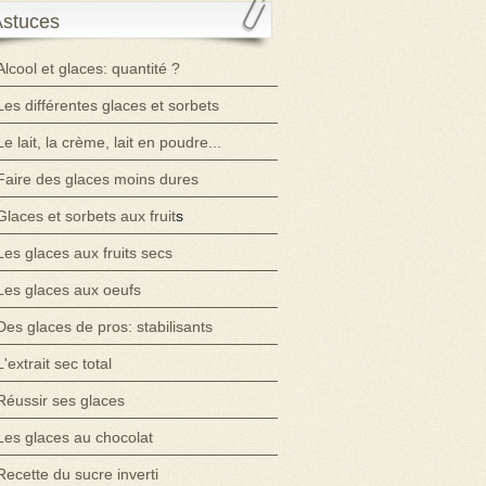
Astuces
Alcool et glaces: quantité ?
Les différentes glaces et sorbets
Le lait, la crème, lait en poudre...
Faire des glaces moins dures
Glaces et sorbets aux fruit
s
Les glaces aux fruits secs
Les glaces aux oeufs
Des glaces de pros: stabilisants
L'extrait sec total
Réussir ses glaces
Les glaces au chocolat
Recette du sucre inverti