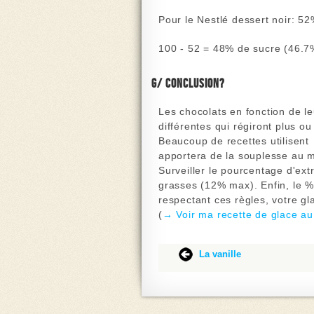
Pour le
Nestlé dessert noir:
52%
100 - 52 =
48% de sucre
(46.7%
g/ Conclusion?
Les chocolats en fonction de l
différentes qui régiront plus ou 
Beaucoup de recettes utilisent
apportera de la souplesse au 
Surveiller le pourcentage d'ext
grasses (12% max). Enfin, le %
respectant ces règles, votre gl
(
→ Voir ma recette de glace au
‌
‌
‌
‌
La vanille