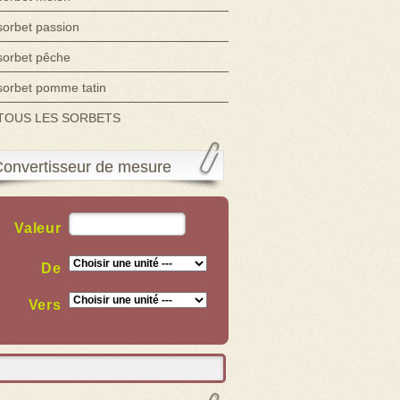
sorbet passion
sorbet pêche
sorbet pomme tatin
TOUS LES SORBETS
onvertisseur de mesure
Valeur
De
Vers