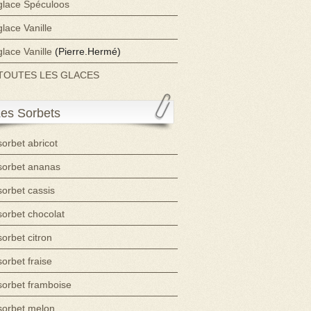
glace Spéculoos
glace Vanille
glace Vanille
(Pierre.Hermé)
TOUTES LES GLACES
es Sorbets
sorbet abricot
sorbet ananas
sorbet cassis
sorbet chocolat
sorbet citron
sorbet fraise
sorbet framboise
sorbet melon