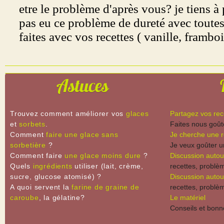
Astuces
Trouvez comment améliorer vos
glaces
Partagez vos rec
et
sorbets
.
Faites nous goûte
Comment
faire une glace sans
Je cherche une r
sorbetière
?
Je veux goûter un
Comment faire
une glace moins dure
?
Discussion autou
Quels
ingrédients
utiliser (lait, crème,
recettes, problèm
sucre, glucose atomisé) ?
Discussion autou
A quoi servent la
farine de graine de
recettes, problèm
caroube
, la gélatine?
Le matériel
Conseils et bonn