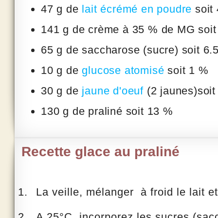
47 g de
lait écrémé en poudre
soit
141 g de
crème
à 35 % de MG soit
65 g de
saccharose
(sucre) soit 6.
10 g de
glucose atomisé
soit 1 %
30 g de
jaune d'oeuf
(2 jaunes)soit
130 g de
praliné
soit 13 %
Recette glace au praliné
La veille, mélanger à froid le lait et
A 25°C, incorporez les sucres (sac