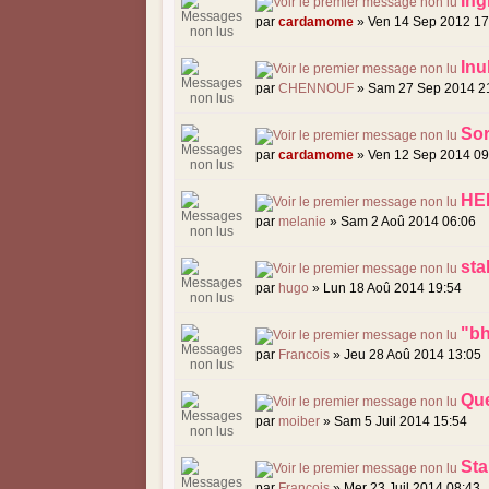
Ing
par
cardamome
» Ven 14 Sep 2012 17
Inu
par
CHENNOUF
» Sam 27 Sep 2014 2
Sor
par
cardamome
» Ven 12 Sep 2014 09
HEL
par
melanie
» Sam 2 Aoû 2014 06:06
sta
par
hugo
» Lun 18 Aoû 2014 19:54
"bh
par
Francois
» Jeu 28 Aoû 2014 13:05
Que
par
moiber
» Sam 5 Juil 2014 15:54
Sta
par
Francois
» Mer 23 Juil 2014 08:43