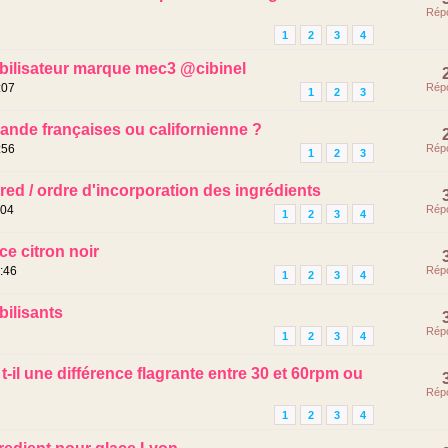
Rép
1
2
3
4
bilisateur marque mec3 @cibinel
:07
Rép
1
2
3
nde françaises ou californienne ?
:56
Rép
1
2
3
ed / ordre d'incorporation des ingrédients
:04
Rép
1
2
3
4
ce citron noir
:46
Rép
1
2
3
4
bilisants
Rép
1
2
3
4
 t-il une différence flagrante entre 30 et 60rpm ou
Rép
3
1
2
3
4