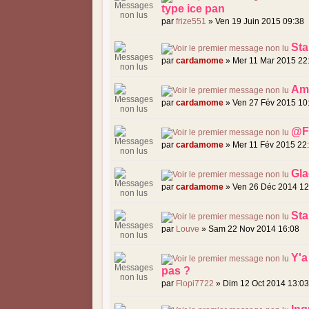
type ice pan
par
frize551
» Ven 19 Juin 2015 09:38
Sta
par
cardamome
» Mer 11 Mar 2015 22
Ama
par
cardamome
» Ven 27 Fév 2015 10
@Fr
par
cardamome
» Mer 11 Fév 2015 22
Gla
par
cardamome
» Ven 26 Déc 2014 12
Sta
par
Louve
» Sam 22 Nov 2014 16:08
Y'a
pas ?
par
Flopi7722
» Dim 12 Oct 2014 13:0