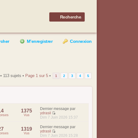
rcher
M’enregistrer
Connexion
• 113 sujets •
Page
1
sur
5
•
1
2
3
4
5
Dernier message par
14
1375
ydrasil
onses
Vus
Dim 7 Juin 2026 15:37
Dernier message par
27
1319
ydrasil
onses
Vus
Dim 7 Juin 2026 15:28