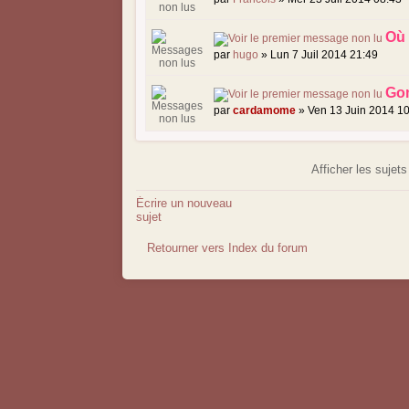
Où 
par
hugo
» Lun 7 Juil 2014 21:49
Go
par
cardamome
» Ven 13 Juin 2014 1
Afficher les sujet
Écrire un nouveau
sujet
Retourner vers Index du forum