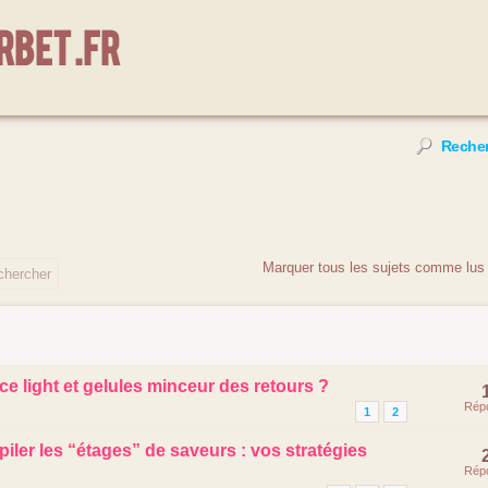
bet .fr
Reche
Marquer tous les sujets comme lus
ce light et gelules minceur des retours ?
Rép
1
2
iler les “étages” de saveurs : vos stratégies
Rép