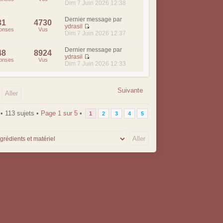
Dim 7 Juin 2026 12:38
Dernier message par
31
4730
ydrasil
onses
Vus
Dim 7 Juin 2026 12:37
Dernier message par
48
8924
ydrasil
onses
Vus
Dim 7 Juin 2026 12:33
Suivante
• 113 sujets •
Page
1
sur
5
•
1
2
3
4
5