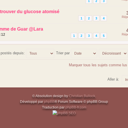
1
2
3
trouver du glucose atomisé
Rép
1
2
3
4
mme de Guar @Lara
0:12
Rép
1
2
3
4
5
s postés depuis:
Trier par
Marquer tous les sujets comme lus
Aller à:
© Absolution design by
Christian Bullock
.
Développé par
phpBB
® Forum Software © phpBB Group
Traduction par
phpBB-fr.com