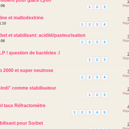
redient pour glace Lyon
:06
Rép
1
2
3
line et maltodextrine
1:10
Rép
1
2
3
4
bet et stabilisant: acidité/pasteurisation
:06
Rép
1
2
3
4
P ! question de bactéries :/
Rép
1
2
3
b 2000 et super neutrose
Rép
1
2
3
4
indi" comme stabilisateur
Rép
1
2
3
l taux Réfractomètre
Rép
1
2
3
4
5
bilisant pour Sorbet
Rép