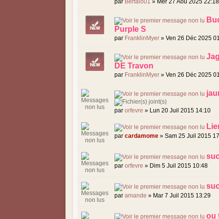
par
Bertalo01
» Mer 27 Aoû 2025 22:1
Buc
Purple S
par
FranklinMyer
» Ven 26 Déc 2025 0
Jag
DE Travon
par
FranklinMyer
» Ven 26 Déc 2025 0
jau
par
orfevre
» Lun 20 Juil 2015 14:10
Lie
par
cardamome
» Sam 25 Juil 2015 1
suc
par
orfevre
» Dim 5 Juil 2015 10:48
suc
par
amande
» Mar 7 Juil 2015 13:29
ou 