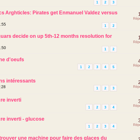
8
1
2
3
s Arghticles: Pirates get Enmanuel Valdez versus
Rép
1:55
1
2
uars decide on up 5th-12 months resolution for
Rép
1:50
1
2
ne d'oeufs
Rép
1
2
3
4
5
ns intéressants
7:28
Rép
1
2
3
re inverti
Rép
1
2
3
4
re inverti - glucose
Rép
1
2
3
4
trouver une machine pour faire des glaces du