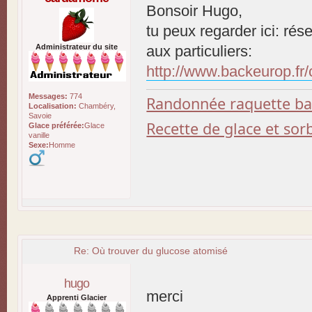
Bonsoir Hugo,
tu peux regarder ici: rés
Administrateur du site
aux particuliers:
http://www.backeurop.fr/
Messages:
774
Randonnée raquette b
Localisation:
Chambéry,
Savoie
Recette de glace et so
Glace préférée:
Glace
vanille
Sexe:
Homme
Re: Où trouver du glucose atomisé
hugo
merci
Apprenti Glacier