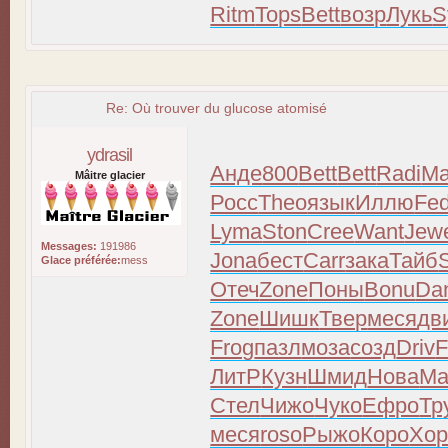
Ritm
Tops
Bett
возр
Лукь
S
Re: Où trouver du glucose atomisé
ydrasil
Анде
800
Bett
Bett
Radi
М
Mâitre glacier
Росс
Theo
язык
Иллю
Fe
Lyma
Ston
Cree
Want
Jew
Messages:
191986
Jona
бест
Carr
зака
Тайб
Glace préférée:
mess
Отеч
Zone
Поны
Bonu
Da
Zone
Шишк
Твер
меся
дв
Frog
пазл
моза
созд
Driv
F
ЛитР
Кузн
Шмид
Нова
Ма
Стел
Чижо
Чуко
Ефро
Тр
меся
roso
Рыжо
Коро
Хор