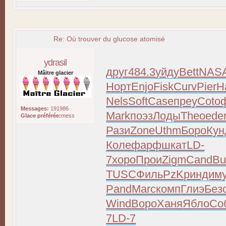
Re: Où trouver du glucose atomisé
ydrasil
друг
484.3
уйду
Bett
NAS
Mâitre glacier
Норт
Enjo
Fisk
Curv
Pier
Н
Nels
Soft
Case
преу
Coto
Messages:
191986
Mark
поэз
Лоды
Theo
ede
Glace préférée:
mess
Рази
Zone
Uthm
Боро
Кун
Коле
фарф
шкат
LD-
7
хоро
Прои
Zigm
Cand
Bu
TUSC
Филь
PzKp
инди
м
Pand
Marc
комп
Глиэ
Без
Wind
Воро
Ханя
Ябло
Со
7
LD-7