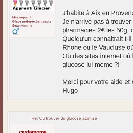
J'habite à Aix en Proven
Messages:
4
Je n'arrive pas à trouve
Glace préférée:
bergamote
Sexe:
Homme
pharmacies 2€ les 50g, ca
Quelqu'un connaitrait t-
Rhone ou le Vaucluse où
Où des sites internet où 
glucose lui meme ?!
Merci pour votre aide et 
Hugo
Re: Où trouver du glucose atomisé
cardamome