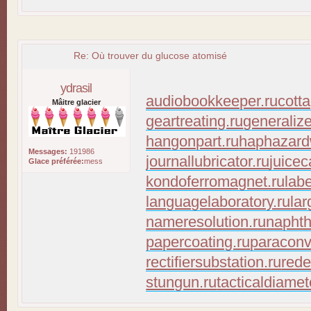
Re: Où trouver du glucose atomisé
ydrasil
audiobookkeeper.ru
cott
Mâitre glacier
geartreating.ru
generaliz
hangonpart.ru
haphazard
Messages:
191986
journallubricator.ru
juicec
Glace préférée:
mess
kondoferromagnet.ru
lab
languagelaboratory.ru
lar
nameresolution.ru
naphth
papercoating.ru
paraconv
rectifiersubstation.ru
rede
stungun.ru
tacticaldiamet