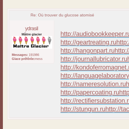
Re: Où trouver du glucose atomisé
ydrasil
http://audiobookkeeper.r
Mâitre glacier
http://geartreating.ru
http
http://hangonpart.ru
http:
Messages:
191986
http://journallubricator.ru
Glace préférée:
mess
http://kondoferromagnet.
http://languagelaboratory
http://nameresolution.ru
h
http://papercoating.ru
htt
http://rectifiersubstation.
http://stungun.ru
http://ta