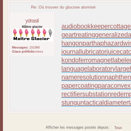
Re: Où trouver du glucose atomisé
ydrasil
audiobookkeeper
cottage
Mâitre glacier
geartreating
generalizeda
hangonpart
haphazardwi
Messages:
191986
journallubricator
juicecat
Glace préférée:
mess
kondoferromagnet
labele
languagelaboratory
large
nameresolution
naphthen
papercoating
paraconvex
rectifiersubstation
redemp
stungun
tacticaldiameter
Afficher les messages postés depuis: