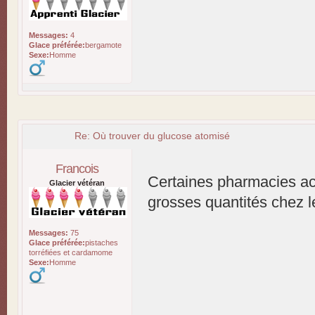
Messages:
4
Glace préférée:
bergamote
Sexe:
Homme
Re: Où trouver du glucose atomisé
Francois
Certaines pharmacies a
Glacier vétéran
grosses quantités chez le
Messages:
75
Glace préférée:
pistaches
torréfiées et cardamome
Sexe:
Homme