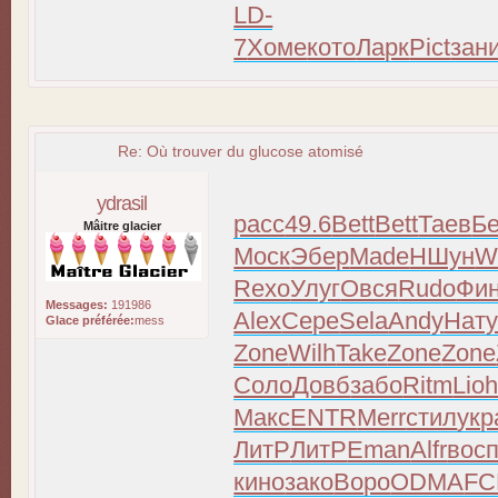
LD-
7
Хоме
кото
Ларк
Pict
зан
Re: Où trouver du glucose atomisé
ydrasil
расс
49.6
Bett
Bett
Таев
Б
Mâitre glacier
Моск
Эбер
Made
НШун
W
Rexo
Улуг
Овся
Rudo
Фи
Messages:
191986
Alex
Сере
Sela
Andy
Нат
Glace préférée:
mess
Zone
Wilh
Take
Zone
Zone
Соло
Довб
забо
Ritm
Lio
Макс
ENTR
Merr
стил
укр
ЛитР
ЛитР
Eman
Alfr
вос
кино
зако
Воро
ODMA
FC