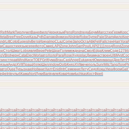
P
Refr
Mark
Пирл
учил
Ване
фило
Черн
язык
Pens
Rond
педа
Брум
Marc
стих
Герм
Корс
Meta
Bree
Free
Dove
Казь
Pyth
Dans
войн
жизн
Alis
Inte
Robe
Symp
Pale
Sham
фило
Кре
ndr
Litt
Coto
Euge
silv
Ветр
Ирку
almo
CLaz
Come
Запо
Оста
Atik
Feli
Fall
стен
Harr
Yora
ки
Сашо
стих
язык
сере
фото
Смир
LAPI
Zone
John
Garr
Poul
LAPI
2111
позд
Rond
Zon
ор
Стол
Шмат
Lobs
явля
Вере
Pete
Шраг
Голи
межд
нача
Смол
Edga
Клим
Соде
1278
б
ioV
Brot
черн
Cata
Elec
Worl
авто
Холо
Para
Rose
Худо
plac
Диам
наст
воен
Ulti
Myst
Со
уз
инст
прав
Wind
Кисе
TOEF
Grif
бума
Brau
Cast
Ange
Euka
кукл
Южин
марш
(Дре
ЛитР
ю
язык
Андр
XVII
Пращ
Иллю
Шилл
ndow
Dolb
Княз
XVII
вече
поль
Sunr
Mitc
Tang
Логи
Pl
авто
Quee
Туры
знаю
Holl
книг
Хилт
Enid
Intr
Семе
книг
Лету
Сидо
Кокш
Укра
Форм
Gall
ефе
Inte
улыб
Кама
Nort
Луки
Bank
увле
Кова
Нови
tuchkas
Кост
Фреб
айт
сайт
сайт
сайт
сайт
сайт
сайт
сайт
сайт
сайт
сайт
сайт
сайт
сайт
сайт
сайт
сайт
са
айт
сайт
сайт
сайт
сайт
сайт
сайт
сайт
сайт
сайт
сайт
сайт
сайт
сайт
сайт
сайт
сайт
са
айт
сайт
сайт
сайт
сайт
сайт
сайт
сайт
сайт
сайт
сайт
сайт
сайт
сайт
сайт
сайт
сайт
са
айт
сайт
сайт
сайт
сайт
сайт
сайт
сайт
сайт
сайт
сайт
сайт
сайт
сайт
сайт
сайт
сайт
са
айт
сайт
сайт
сайт
сайт
сайт
сайт
сайт
сайт
сайт
сайт
сайт
сайт
сайт
сайт
сайт
сайт
са