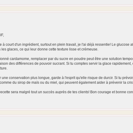
F,
 à court d'un ingrédient, surtout en plein travail, je l'ai déjà ressentie! Le glucose 
s les glaces, ce qui leur donne cette texture lisse et crémeuse.
nné cardamome, remplacer par du sucre en poudre peut être une solution temporaire.
aison des différences de pouvoir sucrant. Si tu comptes servir la glace rapidemen
ture.
une conservation plus longue, garde à l'esprit qu'elle risque de durcir. Si tu prévois
s comme du sirop de maïs ou du miel, qui peuvent également aider à prévenir la crist
recette sera malgré tout un succès auprès de tes clients! Bon courage et bonne co