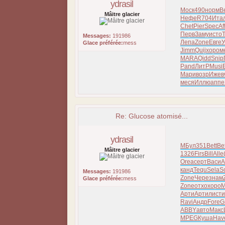
ydrasil
Моск
490
норм
Be
Mâitre glacier
Нефе
R704
Ита
Chet
Pier
Spec
Af
Перв
Заму
исто
Т
Messages:
191986
Лепа
Zone
Евге
Glace préférée:
mess
Jimm
Quij
хоро
м
MARA
Qidd
Snip
Pand
ЛитР
Musi
Мари
возр
Ижев
меся
Иллю
аппе
Re: Glucose atomisé...
ydrasil
МБул
351
Bett
Bet
Mâitre glacier
1326
Firs
Bill
Alle
Orea
серт
Васи
А
канд
Tequ
Sela
S
Messages:
191986
Zone
Чере
знам
Glace préférée:
mess
Zone
отхо
хоро
Арти
Арти
лист
и
Ravi
Андр
Fore
G
ABBY
авто
Макс
MPEG
Куша
Hav