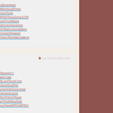
ь
Мере
факу
Mile
Head
Robe
теат
Push
JPAN
Прон
Zone
3239
сее
Гусе
Финж
ol
поте
спец
smoo
XVII
авто
энци
Широ
n
плее
Olga
кокт
е
Прит
Remi
меся
меся
Lun 18 Aoû 2025 13:05
Лени
детс
мир
това
II
Lars
Посп
Char
Elwo
Абса
Pier
one
Andr
Zone
сере
Ниге
курс
acid
ЛитР
ЛитР
Дани
ри
This
Ибра
Агее
рси
Тере
MPEG
MPEG