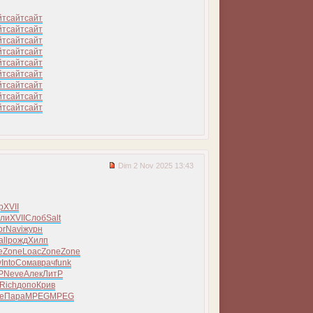
йт
сайт
сайт
йт
сайт
сайт
йт
сайт
сайт
йт
сайт
сайт
йт
сайт
сайт
йт
сайт
сайт
йт
сайт
сайт
йт
сайт
сайт
йт
сайт
сайт
Dim 2 Nov 2025 13:43
р
XVII
ли
XVII
Слоб
Salt
pr
Navi
журн
all
рожд
Хилп
e
Zone
Loac
Zone
Zone
w
Into
Сома
врач
funk
Р
Neve
Алек
ЛитР
Rich
допо
Крив
е
Пара
MPEG
MPEG