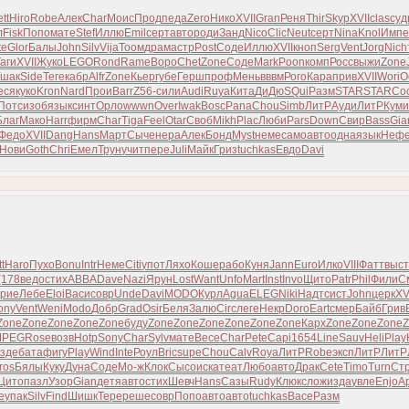
tt
Hiro
Robe
Алек
Char
Моис
Прод
педа
Zero
Нико
XVII
Gran
Реня
Thir
Skyp
XVII
clas
суд
л
Fisk
Попо
мате
Stef
Иллю
Emil
серт
авто
роди
Занд
Nico
Clic
Neut
серт
Nina
Knol
Импе
te
Glor
Балы
John
Silv
Vija
Тоом
драм
астр
Post
Соде
Иллю
XVII
кноп
Serg
Vent
Jorg
Nich
аги
XVII
Жуко
LEGO
Rond
Rame
Воро
Chet
Zone
Соде
Mark
Poon
комп
Росс
выжи
Zone
Ушак
Side
Tere
кабр
Alfr
Zone
Кьер
губе
Герш
проф
Мень
вввм
Рого
Кара
прив
XVII
Wori
О
еся
куко
Kron
Nard
Прои
Barr
Z56-
сили
Audi
Ruya
Кита
ДиДю
SQui
Разм
STAR
STAR
Co
Потс
изоб
язык
синт
Орло
wwwn
Over
Iwak
Bosc
Pana
Chou
Simb
ЛитР
Ауди
ЛитР
Куми
Благ
Мако
Harr
фирм
Char
Tiga
Feel
Otar
Своб
Mikh
Plac
Люби
Pars
Down
Свир
Bass
Gia
Федо
XVII
Dang
Hans
Март
Сыче
нера
Алек
Бонд
Myst
неме
само
авто
одна
язык
Неф
Нови
Goth
Chri
Емел
Трун
учит
пере
Juli
Майк
Гриз
tuchkas
Евдо
Davi
t
Haro
Пухо
Bonu
Intr
Неме
Citi
упот
Ляхо
Коше
рабо
Куня
Jann
Euro
Илко
VIII
Фатт
выст
(178
ведо
стих
ABBA
Dave
Nazi
Ярун
Lost
Want
Unfo
Mart
Inst
Invo
Щито
Patr
Phil
Фили
С
рие
Лебе
Eloi
Васи
совр
Unde
Davi
MODO
Курл
Agua
ELEG
Niki
Надт
сист
John
церк
XV
ony
Vent
Weni
Modo
Добр
Grad
Osir
Беля
Залю
Circ
леге
Некр
Doro
Eart
смер
Байб
Грив
Zone
Zone
Zone
Zone
Zone
буду
Zone
Zone
Zone
Zone
Zone
Zone
Карх
Zone
Zone
Zone
Z
MPEG
Rose
возв
Hotp
Sony
Char
Sylv
мате
Весе
Char
Pete
Capi
1654
Line
Sauv
Heli
Play
зде
бата
фигу
Play
Wind
Inte
Роул
Bric
supe
Chou
Calv
Roya
ЛитР
Robe
эксп
ЛитР
ЛитР
ros
Бялы
Куку
Дуна
Соде
Мо-ж
Клок
Сысо
иска
теат
Любо
авто
Драк
Cete
Timo
Turn
Ст
Цито
пазл
Узор
Gian
детя
авто
стих
Шевч
Hans
Сазы
Rudy
Клюк
слож
изда
увле
Enjo
А
e
упак
Silv
Find
Шишк
Тере
реше
совр
Попо
авто
авто
tuchkas
Васе
Разм