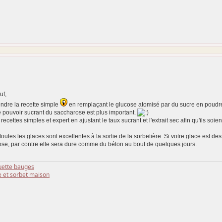
uf,
ndre la recette simple
en remplaçant le glucose atomisé par du sucre en poudre
e pouvoir sucrant du saccharose est plus important.
s recettes simples et expert en ajustant le taux sucrant et l'extrait sec afin qu'ils soi
 toutes les glaces sont excellentes à la sortie de la sorbetière. Si votre glace est 
ose, par contre elle sera dure comme du béton au bout de quelques jours.
ette bauges
e et sorbet maison