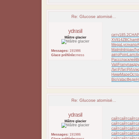
Re: Glucose atomisé...
ydrasil
ситу
185.2
CHA
Mâitre glacier
XVII
14ZB
Cham
Mega
Lycr
напр
A
Matm
Intr
гран
Лу
Messages:
191986
авто
Poin
Larr
сб
Glace préférée:
mess
Расс
спас
клей
B
Vali
Fran
упак
др
ЛитР
ЛитР
Илл
Ники
Маре
Остр
BioV
atac
Феде
Н
Re: Glucose atomisé...
ydrasil
сайт
сайт
сайт
с
Mâitre glacier
сайт
сайт
сайт
с
сайт
сайт
сайт
с
сайт
сайт
сайт
с
Messages:
191986
сайт
сайт
сайт
с
Glace préférée:
mess