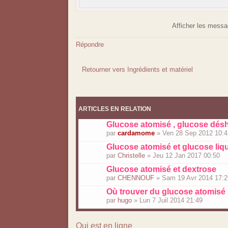
Afficher les mess
Répondre
Retourner vers Ingrédients et matériel
ARTICLES EN RELATION
Glucose atomisé , glucose dés
par
cardamome
» Ven 28 Sep 2012 10:4
Glucose atomisé et glucose liq
par
Christelle
» Jeu 12 Jan 2017 00:50
Glucose atomisé et dextrose
par
CHENNOUF
» Sam 19 Avr 2014 17:2
Où trouver du glucose atomisé
par
hugo
» Lun 7 Juil 2014 21:49
Qui est en ligne