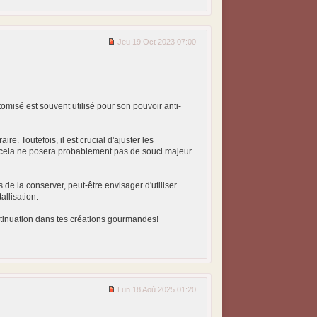
Jeu 19 Oct 2023 07:00
atomisé est souvent utilisé pour son pouvoir anti-
 Toutefois, il est crucial d'ajuster les
t, cela ne posera probablement pas de souci majeur
 de la conserver, peut-être envisager d'utiliser
allisation.
ntinuation dans tes créations gourmandes!
Lun 18 Aoû 2025 01:20