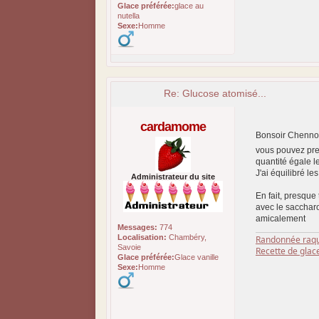
Glace préférée:
glace au
nutella
Sexe:
Homme
Re: Glucose atomisé...
cardamome
Bonsoir Chenno
vous pouvez pre
quantité égale l
J'ai équilibré le
Administrateur du site
En fait, presque
avec le sacchar
amicalement
Messages:
774
Localisation:
Chambéry,
Randonnée raqu
Savoie
Recette de glac
Glace préférée:
Glace vanille
Sexe:
Homme