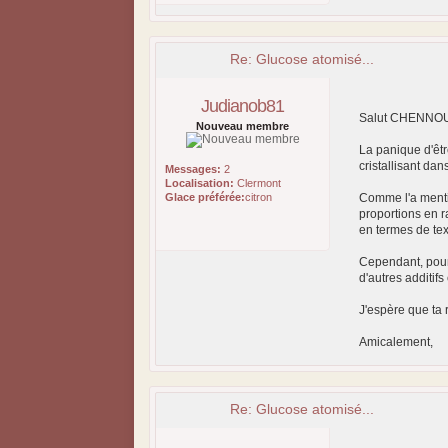
Re: Glucose atomisé...
Judianob81
Salut CHENNOU
Nouveau membre
La panique d'être
cristallisant dan
Messages:
2
Localisation:
Clermont
Glace préférée:
citron
Comme l'a mentio
proportions en r
en termes de tex
Cependant, pour 
d'autres additif
J'espère que ta 
Amicalement,
Re: Glucose atomisé...