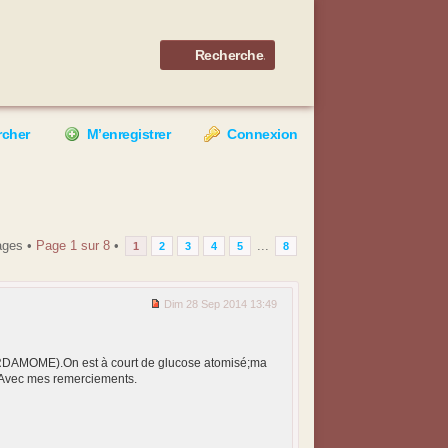
rcher
M’enregistrer
Connexion
ages •
Page
1
sur
8
•
...
1
2
3
4
5
8
Dim 28 Sep 2014 13:49
e CARDAMOME).On est à court de glucose atomisé;ma
e.Avec mes remerciements.