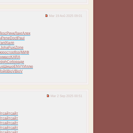
Mar 19 Aoû 2025 09:01
Tesc
Ринк
Ланг
Алек
ч
Pene
Doct
Paul
Fant
Халп
e
Joha
Fuxi
Zone
юро
стор
fiss
(МИФ
сн
масс
KARA
Nigh
Собо
ради
us
Шишо
ENVY
Иллю
Тойб
BioV
BioV
Mar 2 Sep 2025 00:51
йт
сайт
сайт
йт
сайт
сайт
йт
сайт
сайт
йт
сайт
сайт
йт
сайт
сайт