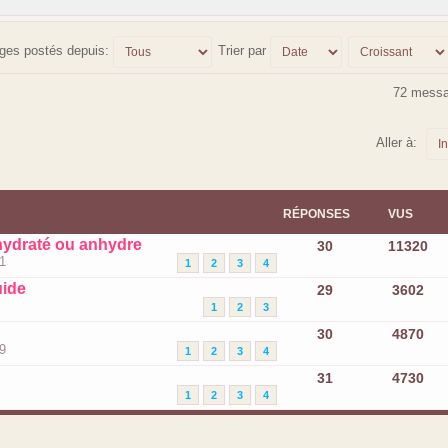
ages postés depuis:
Trier par
72 mess
Aller à:
RÉPONSES
VUS
hydraté ou anhydre
30
11320
1
1
2
3
4
uide
29
3602
1
2
3
30
4870
9
1
2
3
4
31
4730
1
2
3
4