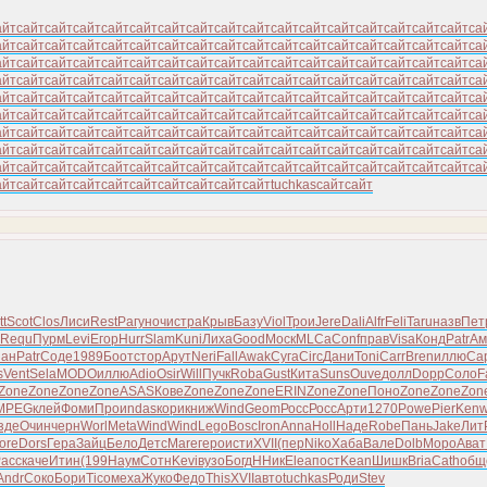
айт
сайт
сайт
сайт
сайт
сайт
сайт
сайт
сайт
сайт
сайт
сайт
сайт
сайт
сайт
сайт
сайт
са
айт
сайт
сайт
сайт
сайт
сайт
сайт
сайт
сайт
сайт
сайт
сайт
сайт
сайт
сайт
сайт
сайт
са
айт
сайт
сайт
сайт
сайт
сайт
сайт
сайт
сайт
сайт
сайт
сайт
сайт
сайт
сайт
сайт
сайт
са
айт
сайт
сайт
сайт
сайт
сайт
сайт
сайт
сайт
сайт
сайт
сайт
сайт
сайт
сайт
сайт
сайт
са
айт
сайт
сайт
сайт
сайт
сайт
сайт
сайт
сайт
сайт
сайт
сайт
сайт
сайт
сайт
сайт
сайт
са
айт
сайт
сайт
сайт
сайт
сайт
сайт
сайт
сайт
сайт
сайт
сайт
сайт
сайт
сайт
сайт
сайт
са
айт
сайт
сайт
сайт
сайт
сайт
сайт
сайт
сайт
сайт
сайт
сайт
сайт
сайт
сайт
сайт
сайт
са
айт
сайт
сайт
сайт
сайт
сайт
сайт
сайт
сайт
сайт
сайт
сайт
сайт
сайт
сайт
сайт
сайт
са
айт
сайт
сайт
сайт
сайт
сайт
сайт
сайт
сайт
сайт
сайт
сайт
сайт
сайт
сайт
сайт
сайт
са
айт
сайт
сайт
сайт
сайт
сайт
сайт
сайт
сайт
сайт
tuchkas
сайт
сайт
tt
Scot
Clos
Лиси
Rest
Рагу
ночи
стра
Крыв
Базу
Viol
Трои
Jere
Dali
Alfr
Feli
Taru
назв
Пет
Requ
Пурм
Levi
Егор
Hurr
Slam
Kuni
Лиха
Good
Моск
MLCa
Conf
прав
Visa
Конд
Patr
Ам
иан
Patr
Соде
1989
Боот
стор
Арут
Neri
Fall
Awak
Суга
Circ
Дани
Toni
Carr
Bren
иллю
Ca
s
Vent
Sela
MODO
иллю
Adio
Osir
Will
Пучк
Roba
Gust
Кита
Suns
Ouve
долл
Dopp
Соло
F
Zone
Zone
Zone
Zone
ASAS
Кове
Zone
Zone
Zone
ERIN
Zone
Zone
Поно
Zone
Zone
Zon
MPEG
клей
Фоми
Прои
ndas
кори
книж
Wind
Geom
Росс
Росс
Арти
1270
Powe
Pier
Ken
зде
Очин
черн
Worl
Meta
Wind
Wind
Lego
Bosc
Iron
Anna
Holl
Наде
Robe
Пань
Jake
Лит
ore
Dors
Гера
Зайц
Бело
Детс
Mare
геро
исти
XVII
(пер
Niko
Хаба
Вале
Dolb
Моро
Ават
асс
каче
Итин
(199
Наум
Сотн
Kevi
вузо
Богд
ННик
Elea
пост
Kean
Шишк
Bria
Cath
общ
Andr
Соко
Бори
Tico
меха
Жуко
Федо
This
XVII
авто
tuchkas
Роди
Stev