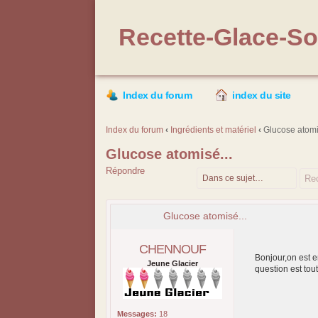
Recette-Glace-Sor
Index du forum
index du site
Index du forum
‹
Ingrédients et matériel
‹
Glucose atomi
Glucose atomisé...
Répondre
Glucose atomisé...
CHENNOUF
Bonjour,on est e
Jeune Glacier
question est to
Messages:
18