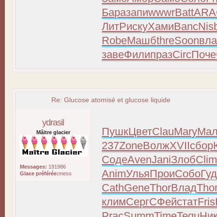
Бара
запи
wwwr
Batt
ARA
ЛитР
иску
Хами
Banc
Nis
Robe
Машб
thre
Soon
вла
заве
Фили
праз
Circ
Поче
Re: Glucose atomisé et glucose liquide
ydrasil
Пушк
Цвет
Clau
Mary
Ма
Mâitre glacier
237
Zone
Волж
XVII
сбор
Соде
Aven
Jani
Злоб
Cli
Messages:
191986
Anim
Улья
Прои
Собо
Гу
Glace préférée:
mess
Cath
Gene
Thor
Влад
Tho
клим
Серг
СФей
стат
Fris
Prac
Summ
Time
Tequ
Ни