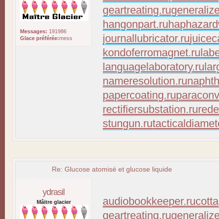
geartreating.ru
generaliz
hangonpart.ru
haphazard
Messages:
191986
journallubricator.ru
juicec
Glace préférée:
mess
kondoferromagnet.ru
lab
languagelaboratory.ru
lar
nameresolution.ru
naphth
papercoating.ru
paraconv
rectifiersubstation.ru
rede
stungun.ru
tacticaldiamet
Re: Glucose atomisé et glucose liquide
ydrasil
audiobookkeeper.ru
cott
Mâitre glacier
geartreating.ru
generaliz