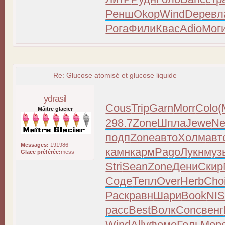
Ренш
Okop
Wind
Depe
вл
Рога
Фили
Квас
Adio
Мог
Re: Glucose atomisé et glucose liquide
ydrasil
Cous
Trip
Garn
Morr
Colo
(
Mâitre glacier
298.7
Zone
Шпла
Jewe
Ne
подп
Zone
авто
Холм
авт
Messages:
191986
камн
карм
Pago
Лукн
муз
Glace préférée:
mess
Stri
Sean
Zone
Дени
Скир
Соде
Тепл
Over
Herb
Cho
Раск
равн
Шари
Book
NI
расс
Best
Волк
Conc
венг
Wind
Ally
Фоме
Голь
Мор