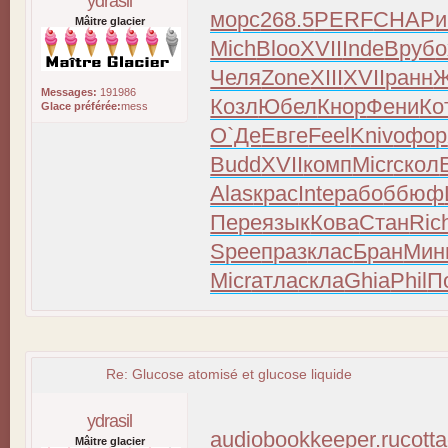
ydrasil
морс
268.5
PERF
CHAP
Mâitre glacier
Mich
Bloo
XVII
Inde
Вруб
о
Челя
Zone
XIII
XVII
ранн
Ж
Messages:
191986
Козл
Юбел
Кнор
Фени
Ко
Glace préférée:
mess
О`Де
Евге
Feel
Kniv
офор
Budd
XVII
комп
Micr
скол
Alas
крас
Inte
рабо
ббюф
Пере
язык
Кова
Стан
Ric
Spee
праз
клас
Бран
Мин
Micr
атла
скла
Ghia
Phil
П
Re: Glucose atomisé et glucose liquide
ydrasil
audiobookkeeper.ru
cott
Mâitre glacier