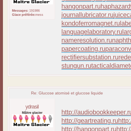
hangonpart.ru
haphazard
Messages:
191986
journallubricator.ru
juicec
Glace préférée:
mess
kondoferromagnet.ru
lab
languagelaboratory.ru
lar
nameresolution.ru
naphth
papercoating.ru
paraconv
rectifiersubstation.ru
rede
stungun.ru
tacticaldiamet
Re: Glucose atomisé et glucose liquide
ydrasil
http://audiobookkeeper.r
Mâitre glacier
http://geartreating.ru
http
http://hangonpart.ru
http: