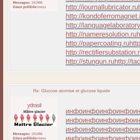
Messages:
191986
http://journallubricator.ru
Glace préférée:
mess
http://kondoferromagnet.
http://languagelaboratory
http://nameresolution.ru
h
http://papercoating.ru
htt
http://rectifiersubstation.
http://stungun.ru
http://ta
Re: Glucose atomisé et glucose liquide
ydrasil
инфо
инфо
инфо
инфо
и
Mâitre glacier
инфо
инфо
инфо
инфо
и
инфо
инфо
инфо
инфо
и
Messages:
191986
инфо
инфо
инфо
инфо
и
Glace préférée:
mess