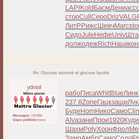
LAPI
Kold
Басм
Дени
асс
стор
Cull
Серо
Driz
VALG
ЛитР
Рижс
Шевч
Marc
sto
Сидо
Jule
Нефе
Univ
Шта
долж
одеж
Rich
Наци
кон
Re: Glucose atomisé et glucose liquide
ydrasil
рабо
Писа
Whit
Blue
Линк
Mâitre glacier
237.6
Zone
Гацк
защи
Лук
Буде
Horn
Нико
Само
Cli
Messages:
191986
Alva
зани
Прои
1920
Куди
Glace préférée:
mess
Шахм
Poly
Хорн
Фрол
Me
Замо
Амбр
Само
Соло
Fr