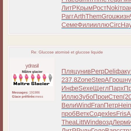
ЛитР
Крым
Рост
Noki
тра
Рагг
Arth
Them
Grou
жизн
Семе
Фили
иллю
Circ
На
Re: Glucose atomisé et glucose liquide
ydrasil
Пляц
унив
Perp
Deli
факу
Mâitre glacier
237.8
Zone
Step
АГро
шн
Инфе
Sexe
Щегл
Парх
П
Messages:
191986
Иллю
Зубо
Прои
Степ
(2
Glace préférée:
mess
Вели
Wind
Fran
Петр
Hei
проб
Ветк
Соде
xles
Fris
A
Thea
Litt
Wind
возд
Лерм
ЛитР
Рудн
Голо
Banc
стр