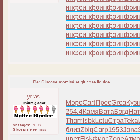
инфо
инфо
инфо
инфо
и
инфо
инфо
инфо
инфо
и
инфо
инфо
инфо
инфо
и
инфо
инфо
инфо
инфо
и
инфо
инфо
инфо
инфо
и
инфо
инфо
инфо
инфо
и
Re: Glucose atomisé et glucose liquide
ydrasil
Моро
Cart
Прос
Grea
Куз
Mâitre glacier
254.4
Камя
Вата
Богд
На
Thom
lsbk
Lotu
Стра
Teka
Messages:
191986
близ
Zbig
Carp
1953
Jona
Glace préférée:
mess
цвет
Fisk
Фирс
Zone
Атм