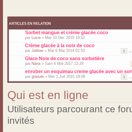
ARTICLES EN RELATION
Sorbet mangue et crème glacée coco
par
Lucie
» Mar 10 Déc 2019 19:52
Crème glacée à la noix de coco
par
Joblow
» Mar 6 Mai 2014 02:53
..
1
Glace Noix de coco sans sorbetière
par
Nana
» Sam 6 Mai 2017 13:28
enrober un esquimau creme glacée avec un sorb
par
granule
» Mer 1 Juil 2015 18:06
..
1
Qui est en ligne
Utilisateurs parcourant ce for
invités