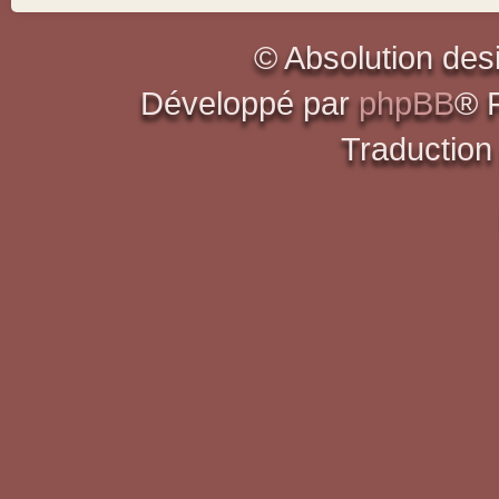
© Absolution des
Développé par
phpBB
® 
Traduction