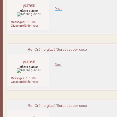
ydrasil
Mich
Mâitre glacier
Messages:
191986
Glace préférée:
mess
Re: Crème glacé/Sorbet super coco
ydrasil
Doct
Mâitre glacier
Messages:
191986
Glace préférée:
mess
Re: Crème glacé/Sorbet super coco