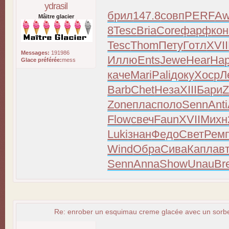
ydrasil
брил
147.8
совп
PERF
Aw
Mâitre glacier
8
Tesc
Bria
Core
фарф
кон
Tesc
Thom
Пету
Готл
XVII
Messages:
191986
Иллю
Ents
Jewe
Hear
Ha
Glace préférée:
mess
каче
Mari
Pali
доку
Хоср
Л
Barb
Chet
Неза
XIII
Бари
Z
Zone
плас
поло
Senn
Anti
Flow
свеч
Faun
XVII
Михн
Luki
знан
Федо
Свет
Рем
Wind
Обра
Сива
Капл
ав
Senn
Anna
Show
Unau
Br
Re: enrober un esquimau creme glacée avec un sorbet