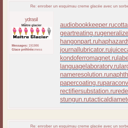
Re: enrober un esquimau creme glacée avec un sorbet
ydrasil
audiobookkeeper.ru
cott
Mâitre glacier
geartreating.ru
generaliz
hangonpart.ru
haphazard
Messages:
191986
journallubricator.ru
juicec
Glace préférée:
mess
kondoferromagnet.ru
lab
languagelaboratory.ru
lar
nameresolution.ru
naphth
papercoating.ru
paraconv
rectifiersubstation.ru
rede
stungun.ru
tacticaldiamet
Re: enrober un esquimau creme glacée avec un sorbet