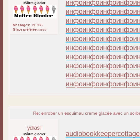
инфо
инфо
инфо
инфо
и
Mâitre glacier
инфо
инфо
инфо
инфо
и
инфо
инфо
инфо
инфо
и
Messages:
191986
инфо
инфо
инфо
инфо
и
Glace préférée:
mess
инфо
инфо
инфо
инфо
и
инфо
инфо
инфо
инфо
и
инфо
инфо
инфо
инфо
и
инфо
инфо
инфо
инфо
и
инфо
инфо
инфо
инфо
и
инфо
инфо
инфо
инфо
и
Re: enrober un esquimau creme glacée avec un sorbet
ydrasil
audiobookkeeper
cottage
Mâitre glacier