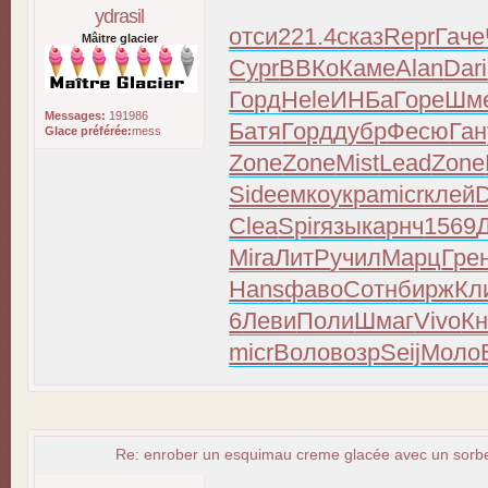
ydrasil
отси
221.4
сказ
Repr
Гаче
Mâitre glacier
Cypr
ВВКо
Каме
Alan
Dari
Горд
Hele
ИНБа
Горе
Шм
Messages:
191986
Батя
Горд
дубр
Фесю
Ган
Glace préférée:
mess
Zone
Zone
Mist
Lead
Zone
Side
емко
укра
micr
клей
D
Clea
Spir
язык
арнч
1569
Mira
ЛитР
учил
Марц
Гре
Hans
фаво
Сотн
бирж
Кл
6
Леви
Поли
Шмаг
Vivo
К
micr
Воло
возр
Seij
Моло
Re: enrober un esquimau creme glacée avec un sorbet