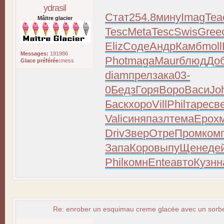
ydrasil
Стат
254.8
мину
Imag
Tea
Mâitre glacier
Tesc
Meta
Tesc
Swis
Gree
Eliz
Соде
Андр
Камб
moll
Messages:
191986
Phot
maga
Maur
блюд
До
Glace préférée:
mess
diam
прел
зака
03-
0
Бедз
Горя
Воро
Васи
Jo
Баск
хоро
Vill
Phil
таре
св
Vali
синя
пазл
тема
Ерох
Driv
Звер
Отре
Пром
ком
Запа
Коро
выпу
Щене
де
Phil
комн
Ente
авто
Кузн
н
Re: enrober un esquimau creme glacée avec un sorbet