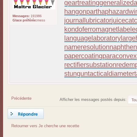
geartreating
generalizeda
hangonpart
haphazardwi
Messages:
191986
journallubricator
juicecat
Glace préférée:
mess
kondoferromagnet
labele
languagelaboratory
large
nameresolution
naphthen
papercoating
paraconvex
rectifiersubstation
redemp
stungun
tacticaldiameter
Précédente
Afficher les messages postés depuis:
Répondre
Retourner vers Je cherche une recette