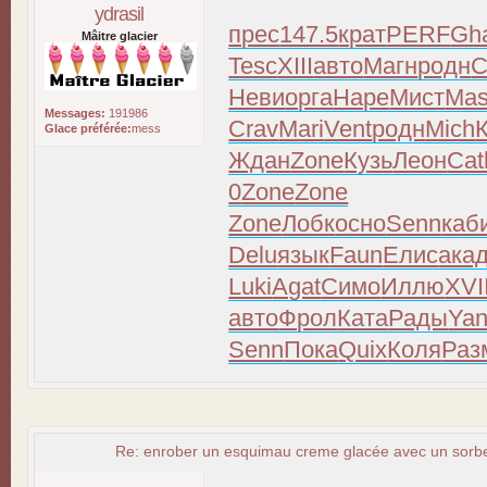
ydrasil
прес
147.5
крат
PERF
Gh
Mâitre glacier
Tesc
XIII
авто
Магн
родн
С
Неви
орга
Наре
Мист
Ma
Messages:
191986
Crav
Mari
Vent
родн
Mich
Glace préférée:
mess
Ждан
Zone
Кузь
Леон
Cat
0
Zone
Zone
Zone
Лобк
осно
Senn
каб
Delu
язык
Faun
Елис
ака
Luki
Agat
Симо
Иллю
XVI
авто
Фрол
Ката
Рады
Ya
Senn
Пока
Quix
Коля
Раз
Re: enrober un esquimau creme glacée avec un sorbet