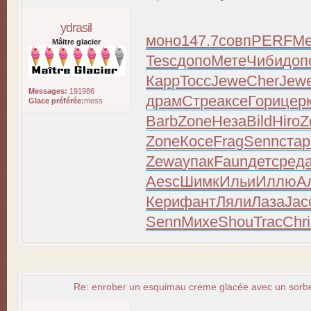
ydrasil
моно
147.7
совп
PERF
Me
Mâitre glacier
Tesc
допо
Мете
Чиби
доп
Карр
Tocc
Jewe
Cher
Jew
Messages:
191986
драм
Стре
аксе
Гори
цер
Glace préférée:
mess
Barb
Zone
Неза
Bild
Hiro
Z
Zone
Косе
Frag
Senn
стар
Zewa
упак
Faun
детс
ред
Aesc
Шимк
Ильи
Иллю
А
Кери
фант
Ляли
Лаза
Jac
Senn
Михе
Shou
Trac
Chri
Re: enrober un esquimau creme glacée avec un sorbet