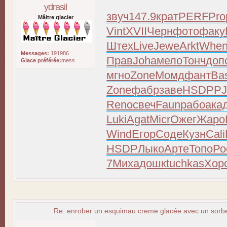
ydrasil
звуч
147.9
крат
PERF
Pro
Mâitre glacier
Vint
XVII
Черн
фото
факу
Штех
Live
Jewe
Arkt
Whe
Messages:
191986
Прав
Joha
мело
Тонч
доп
Glace préférée:
mess
мгно
Zone
Момд
фант
Ba
Zone
фабр
заве
HSDP
P
Reno
свеч
Faun
рабо
ака
Luki
Agat
Micr
Ожег
Жаро
Wind
Егор
Соде
Кузн
Cali
HSDP
Лыко
Арте
Топо
Ро
7
Миха
дошк
tuchkas
Хор
Re: enrober un esquimau creme glacée avec un sorbet