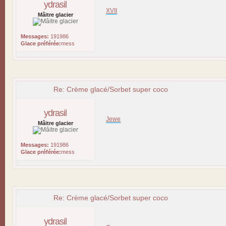
ydrasil
XVII
Mâitre glacier
Messages:
191986
Glace préférée:
mess
Re: Crème glacé/Sorbet super coco
ydrasil
Jewe
Mâitre glacier
Messages:
191986
Glace préférée:
mess
Re: Crème glacé/Sorbet super coco
ydrasil