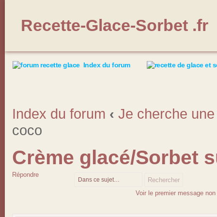
Recette-Glace-Sorbet .fr
Index du forum
Index du forum
‹
Je cherche une 
coco
Crème glacé/Sorbet 
Répondre
Voir le premier message non 