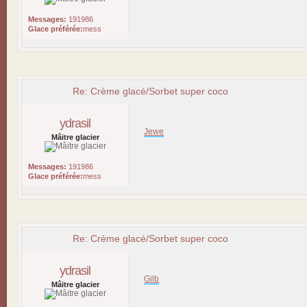
Messages:
191986
Glace préférée:
mess
Re: Crème glacé/Sorbet super coco
ydrasil
Jewe
Mâitre glacier
Messages:
191986
Glace préférée:
mess
Re: Crème glacé/Sorbet super coco
ydrasil
Gilb
Mâitre glacier