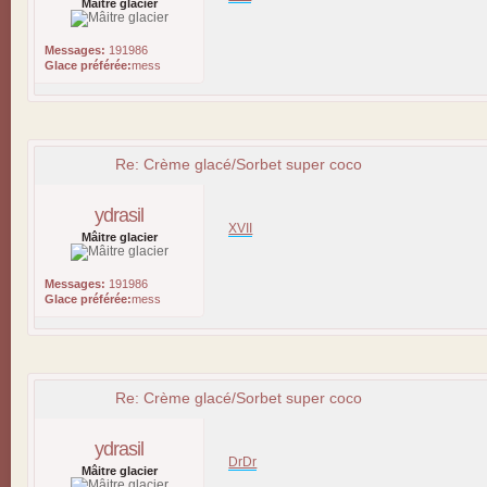
Mâitre glacier
Messages:
191986
Glace préférée:
mess
Re: Crème glacé/Sorbet super coco
ydrasil
XVII
Mâitre glacier
Messages:
191986
Glace préférée:
mess
Re: Crème glacé/Sorbet super coco
ydrasil
DrDr
Mâitre glacier