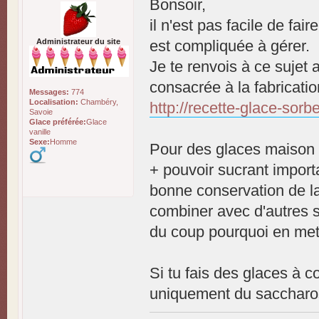
Bonsoir,
il n'est pas facile de fai
Administrateur du site
est compliquée à gérer.
Je te renvois à ce suje
consacrée à la fabricatio
Messages:
774
Localisation:
Chambéry,
http://recette-glace-sorbe
Savoie
Glace préférée:
Glace
vanille
Sexe:
Homme
Pour des glaces maison p
+ pouvoir sucrant importa
bonne conservation de la 
combiner avec d'autres s
du coup pourquoi en mett
Si tu fais des glaces à 
uniquement du saccharo