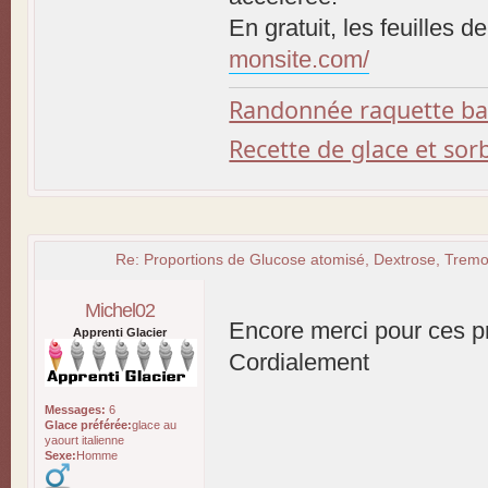
En gratuit, les feuilles d
monsite.com/
Randonnée raquette b
Recette de glace et so
Re: Proportions de Glucose atomisé, Dextrose, Tremol
Michel02
Encore merci pour ces p
Apprenti Glacier
Cordialement
Messages:
6
Glace préférée:
glace au
yaourt italienne
Sexe:
Homme