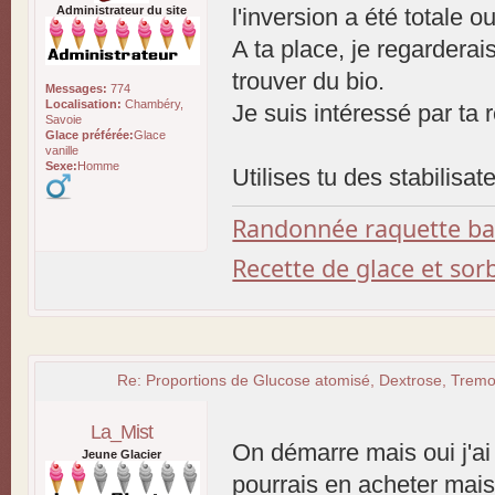
Administrateur du site
l'inversion a été totale ou
A ta place, je regardera
trouver du bio.
Messages:
774
Localisation:
Chambéry,
Je suis intéressé par ta 
Savoie
Glace préférée:
Glace
vanille
Sexe:
Homme
Utilises tu des stabilis
Randonnée raquette b
Recette de glace et so
Re: Proportions de Glucose atomisé, Dextrose, Tremol
La_Mist
On démarre mais oui j'ai
Jeune Glacier
pourrais en acheter mais