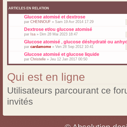
ARTICLES EN RELATION
Glucose atomisé et dextrose
par
CHENNOUF
» Sam 19 Avr 2014 17:29
Dextrose et/ou glucose atomisé
par
Isa
» Dim 28 Mai 2023 18:47
Glucose atomisé , glucose déshydraté ou anhy
par
cardamome
» Ven 28 Sep 2012 10:41
Glucose atomisé et glucose liquide
par
Christelle
» Jeu 12 Jan 2017 00:50
Qui est en ligne
Utilisateurs parcourant ce for
invités