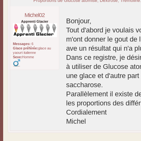
Proportions de Glucose atomisé, Dextrose, Tremoline.
Michel02
Bonjour,
Apprenti Glacier
Tout d'abord je voulais v
m'ont donner le gout de 
Messages:
6
ave un résultat qui n'a p
Glace préférée:
glace au
yaourt italienne
Dans ce registre, je dési
Sexe:
Homme
à utiliser de Glucose at
une glace et d'autre part
saccharose.
Parallèlement il existe d
les proportions des diff
Cordialement
Michel