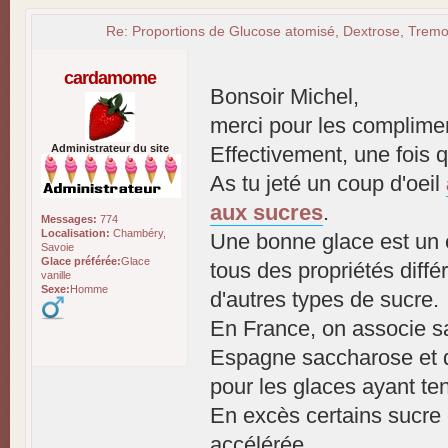
Re: Proportions de Glucose atomisé, Dextrose, Tremol
cardamome
Bonsoir Michel,
merci pour les complime
Administrateur du site
Effectivement, une fois qu
As tu jeté un coup d'oeil
aux sucres
.
Messages:
774
Localisation:
Chambéry,
Une bonne glace est un é
Savoie
Glace préférée:
Glace
tous des propriétés diff
vanille
Sexe:
Homme
d'autres types de sucre.
En France, on associe sa
Espagne saccharose et de
pour les glaces ayant ten
En excès certains sucre 
accélérée.