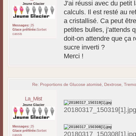
J'ai réussi avec du petit
Jeune Glacier
calculs. Il est resté au 
a cristallisé. Ca peut êt
Messages:
25
petites bulles, j'attend
Glace préférée:
Sorbet
cassis
doit-on attendre que ça re
sucre inverti ?
Merci !
Re: Proportions de Glucose atomisé, Dextrose, Tremol
La_Mist
Jeune Glacier
20180317_150319[1].jpg 
Messages:
25
Glace préférée:
Sorbet
20180317_150308[1].jpg 
cassis