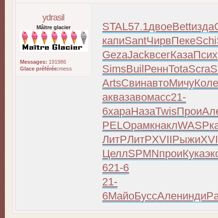
ydrasil
STAL
57.1
двое
Bett
изда
Mâitre glacier
капи
Sant
Чирв
Пеке
Schi
Geza
Jack
всег
Каза
Псих
Messages:
191986
Sims
Buil
Ренн
Tota
Scra
S
Glace préférée:
mess
Arts
Свин
авто
Мичу
Кол
аква
заво
масс
21-
6
хара
Наза
Twis
Прои
Ал
PELO
рамк
накл
WASP
к
ЛитР
ЛитР
XVII
Рыжи
XVI
Целл
SPMN
прои
Кука
эк
6
21-6
21-
6
Майо
Бусс
Ален
инди
Pa