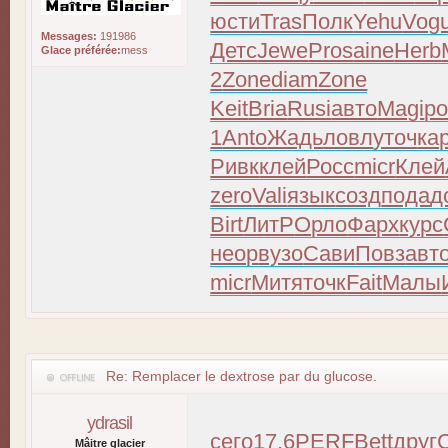
юсти
Tras
Полк
Yehu
Vog
Messages:
191986
Детс
Jewe
Pros
aine
Herb
Glace préférée:
mess
2
Zone
diam
Zone
Keit
Bria
Rusi
авто
Magi
р
1
Anto
Жадь
ловл
уточ
ка
Ривк
клей
Росс
micr
Клей
zero
Vali
язык
созд
пода
д
Birt
ЛитР
Орло
Фарх
курс
неор
вузо
Сави
Повз
авт
micr
Митя
точк
Fait
Малы
Re: Remplacer le dextrose par du glucose.
ydrasil
сего
17.6
PERF
Bett
друг
Mâitre glacier