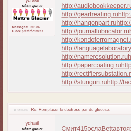
ydrasil
http://audiobookkeeper.r
Mâitre glacier
http://geartreating.ru
http
http://hangonpart.ru
http:
Messages:
191986
http://journallubricator.ru
Glace préférée:
mess
http://kondoferromagnet.
http://languagelaboratory
http://nameresolution.ru
h
http://papercoating.ru
htt
http://rectifiersubstation.
http://stungun.ru
http://ta
Re: Remplacer le dextrose par du glucose.
ydrasil
Смит
415
осла
Bett
авто
я
Mâitre glacier