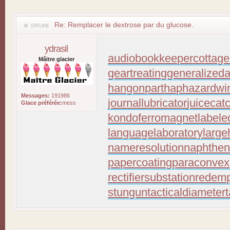
Re: Remplacer le dextrose par du glucose.
ydrasil
audiobookkeeper
cottage
Mâitre glacier
geartreating
generalizeda
hangonpart
haphazardwi
Messages:
191986
journallubricator
juicecat
Glace préférée:
mess
kondoferromagnet
labele
languagelaboratory
large
nameresolution
naphthen
papercoating
paraconvex
rectifiersubstation
redemp
stungun
tacticaldiameter