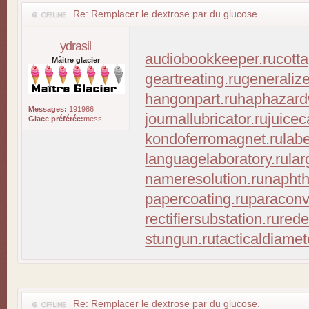
Re: Remplacer le dextrose par du glucose.
ydrasil
audiobookkeeper.ru
cott
Mâitre glacier
geartreating.ru
generaliz
hangonpart.ru
haphazard
Messages:
191986
journallubricator.ru
juicec
Glace préférée:
mess
kondoferromagnet.ru
lab
languagelaboratory.ru
lar
nameresolution.ru
naphth
papercoating.ru
paraconv
rectifiersubstation.ru
rede
stungun.ru
tacticaldiamet
Re: Remplacer le dextrose par du glucose.