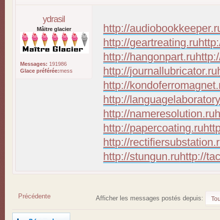
ydrasil
http://audiobookkeeper.r
Mâitre glacier
http://geartreating.ru
http
http://hangonpart.ru
http:
Messages:
191986
http://journallubricator.ru
Glace préférée:
mess
http://kondoferromagnet.
http://languagelaboratory
http://nameresolution.ru
h
http://papercoating.ru
htt
http://rectifiersubstation.
http://stungun.ru
http://ta
Précédente
Afficher les messages postés depuis:
Répondre