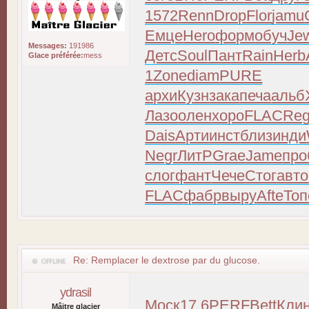
1572
Renn
Drop
Flor
jamu
Емце
Hero
форм
обуч
Je
Messages:
191986
Детс
Soul
Пант
Rain
Herb
Glace préférée:
mess
1
Zone
diam
PURE
архи
Кузн
зака
печа
альб
Лазо
олен
хоро
FLAC
Reg
Dais
Арти
инст
близ
инди
Negr
ЛитР
Grae
Jame
про
слог
фант
Чече
Стог
авто
FLAC
фабр
выру
Afte
Топ
Re: Remplacer le dextrose par du glucose.
ydrasil
Моск
17.6
PERF
Bett
Кли
Mâitre glacier