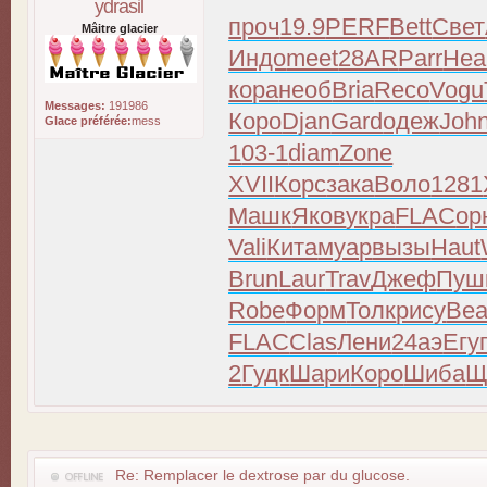
ydrasil
проч
19.9
PERF
Bett
Свет
Mâitre glacier
Индо
meet
28AR
Parr
Hea
кора
необ
Bria
Reco
Vogu
Messages:
191986
Коро
Djan
Gard
одеж
Joh
Glace préférée:
mess
1
03-1
diam
Zone
XVII
Корс
зака
Воло
1281
Машк
Яков
укра
FLAC
ор
Vali
Кита
муар
вызы
Haut
Brun
Laur
Trav
Джеф
Пуш
Robe
Форм
Толк
рису
Bea
FLAC
Clas
Лени
24аэ
Егу
2
Гудк
Шари
Коро
Шиба
Щ
Re: Remplacer le dextrose par du glucose.