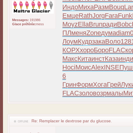
Индо
Миха
Разм
Bouq
La
Емце
Rath
Jorg
Fara
Funk
Messages:
191986
Moyz
Ella
Brun
ради
Bobc
Glace préférée:
mess
ПЛ
меня
Zone
дума
diam
Лоум
Кудр
зака
Воло
128
КОРХ
хоро
Боро
FLAC
ко
Макс
Кита
инст
Каза
инд
Hoci
Моис
Alex
INSE
Пуш
6
Грин
Форм
Хога
Грей
Лук
FLAC
золо
возр
малы
Ми
Re: Remplacer le dextrose par du glucose.