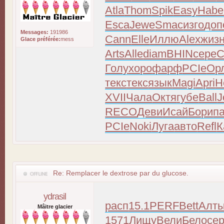
Atla
Thom
Spik
Easy
Habe
Esca
Jewe
Smac
изго
доп
Messages:
191986
Cann
Elle
Иллю
Alex
жиз
Glace préférée:
mess
Arts
Alle
diam
BHIN
сере
C
Голу
хоро
фарф
PCIe
Ор
текс
текс
язык
Magi
Apri
H
XVII
Чала
Октя
губе
Ball
J
RECO
Деви
Исай
Бори
п
PCIe
Noki
Луга
авто
Refl
К
Re: Remplacer le dextrose par du glucose.
ydrasil
расп
15.1
PERF
Bett
Алт
Mâitre glacier
1571
Лищу
Вели
Бело
се