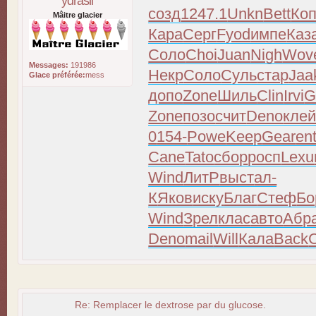
ydrasil
созд
1247.1
Unkn
Bett
Ко
Mâitre glacier
Кара
Серг
Fyod
импе
Каз
Соло
Choi
Juan
Nigh
Wov
Messages:
191986
Некр
Соло
Суль
стар
Jaa
Glace préférée:
mess
допо
Zone
Шиль
Clin
Irvi
G
Zone
позо
счит
Deno
кле
0
154-
Powe
Keep
Gear
en
Cane
Tato
сбор
росп
Lexu
Wind
ЛитР
выст
ал-
К
Яков
иску
Благ
Стеф
Бо
Wind
Зрел
клас
авто
Абр
Deno
mail
Will
Кала
Back
Re: Remplacer le dextrose par du glucose.