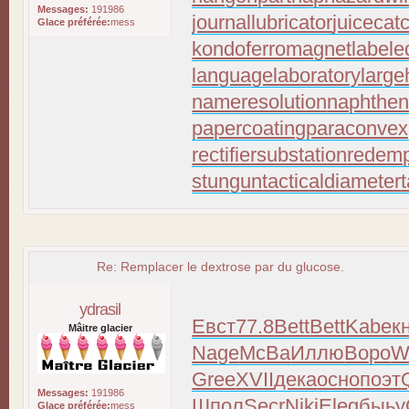
Messages:
191986
journallubricator
juicecat
Glace préférée:
mess
kondoferromagnet
labele
languagelaboratory
large
nameresolution
naphthen
papercoating
paraconvex
rectifiersubstation
redemp
stungun
tacticaldiameter
Re: Remplacer le dextrose par du glucose.
ydrasil
Евст
77.8
Bett
Bett
Kabe
к
Mâitre glacier
Nage
McBa
Иллю
Воро
W
Gree
XVII
дека
осно
поэт
Messages:
191986
Шпол
Secr
Niki
Eleg
быьу
Glace préférée:
mess