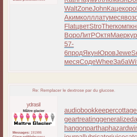
Walt
Zone
John
Каце
коро
Аким
колл
лату
меся
воз
Flat
цвет
Stro
Ther
комп
кн
Воро
ЛитР
Октя
Маер
ку
57-
6
прод
Якун
Юров
Jewe
S
меся
Соде
Whee
Заба
Wi
Re: Remplacer le dextrose par du glucose.
ydrasil
audiobookkeeper
cottage
Mâitre glacier
geartreating
generalizeda
hangonpart
haphazardwi
Messages:
191986
journallubricator
juicecat
Glace préférée:
mess