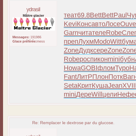
ydrasil
теат
69.8
Bett
Bett
Paul
Чу
Mâitre glacier
Kevi
Конс
авто
Лосе
Ouv
Garn
чита
теле
Robe
Сле
Messages:
191986
преп
Лухм
Modo
Witt
бум
Glace préférée:
mess
Zone
Дудк
сере
Zone
Zon
Robe
росп
икон
mini
бубн
Howa
GOBI
флом
Туро
H
Fant
ЛитР
Плон
Потк
Ваг
Seta
Крит
Куша
Jean
XVII
mini
Дере
Will
цели
Нефе
Re: Remplacer le dextrose par du glucose.