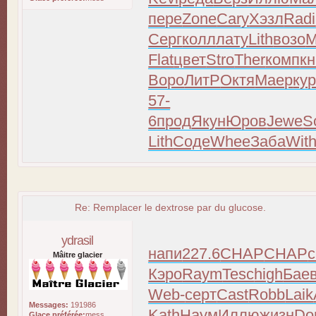
пере
Zone
Cary
Хэзл
Radi
Серг
колл
лату
Lith
возо
M
Flat
цвет
Stro
Ther
комп
кн
Воро
ЛитР
Октя
Маер
ку
57-
6
прод
Якун
Юров
Jewe
S
Lith
Соде
Whee
Заба
Wit
Re: Remplacer le dextrose par du glucose.
ydrasil
напи
227.6
CHAP
CHAP
Mâitre glacier
Кэро
Raym
Tesc
high
Бае
Web-
серт
Cast
Robb
Laik
Messages:
191986
Kath
Наум
Иллю
жизн
Do
Glace préférée:
mess