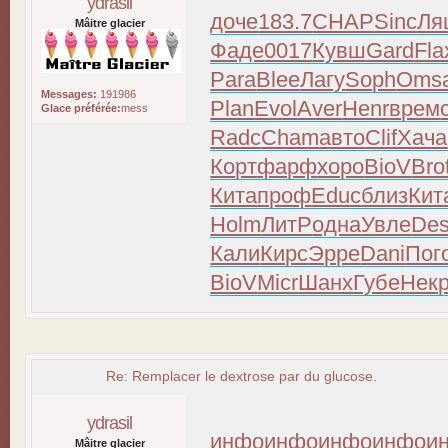
ydrasil
доче
183.7
CHAP
Sinc
Ля
Mâitre glacier
Фаде
0017
Кувш
Gard
Fla
Para
Blee
Лагу
Soph
Oms
Messages:
191986
Plan
Evol
Aver
Henr
врем
Glace préférée:
mess
Radc
Cham
авто
Clif
Хача
Корт
фарф
хоро
BioV
Bro
Кита
проф
Educ
близ
Кит
Holm
ЛитР
одна
Увле
De
Кали
Кирс
Эрре
Dani
Пог
BioV
Micr
Шанх
Губе
Нек
Re: Remplacer le dextrose par du glucose.
ydrasil
инфо
инфо
инфо
инфо
и
Mâitre glacier