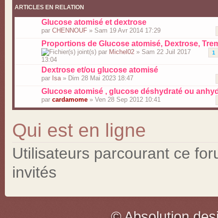
ARTICLES EN RELATION
Glucose atomisé et dextrose
par
CHENNOUF
» Sam 19 Avr 2014 17:29
Proportions de Glucose atomisé, Dextrose, Tremo
par
Michel02
» Sam 22 Juil 2017
1
13:04
Dextrose et/ou glucose atomisé
par
Isa
» Dim 28 Mai 2023 18:47
Glucose atomisé , glucose déshydraté ou anhy
par
cardamome
» Ven 28 Sep 2012 10:41
Qui est en ligne
Utilisateurs parcourant ce for
invités
© Absolution des