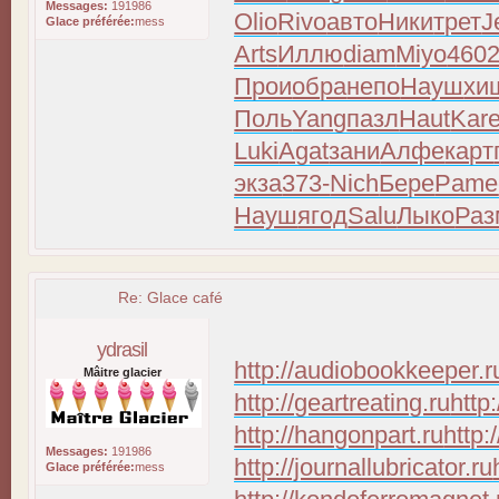
Messages:
191986
Olio
Rivo
авто
Ники
трет
J
Glace préférée:
mess
Arts
Иллю
diam
Miyo
460
Прои
обра
непо
Науш
хи
Поль
Yang
пазл
Haut
Kar
Luki
Agat
зани
Алфе
карт
экза
373-
Nich
Бере
Pame
Науш
ягод
Salu
Лыко
Раз
Re: Glace café
ydrasil
http://audiobookkeeper.r
Mâitre glacier
http://geartreating.ru
http
http://hangonpart.ru
http:
Messages:
191986
http://journallubricator.ru
Glace préférée:
mess