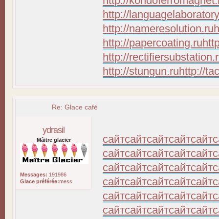
http://kondoferromagnet.
http://languagelaboratory
http://nameresolution.ru
h
http://papercoating.ru
htt
http://rectifiersubstation.
http://stungun.ru
http://ta
Re: Glace café
ydrasil
сайт
сайт
сайт
сайт
сайт
с
Mâitre glacier
сайт
сайт
сайт
сайт
сайт
с
сайт
сайт
сайт
сайт
сайт
с
Messages:
191986
сайт
сайт
сайт
сайт
сайт
с
Glace préférée:
mess
сайт
сайт
сайт
сайт
сайт
с
сайт
сайт
сайт
сайт
сайт
с