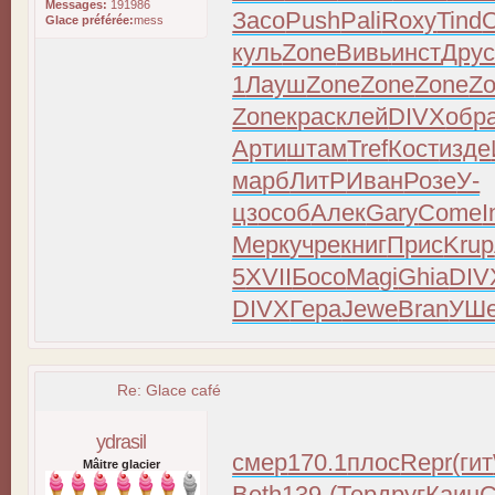
Messages:
191986
Засо
Push
Pali
Roxy
Tind
O
Glace préférée:
mess
куль
Zone
Вивь
инст
Дру
1
Лауш
Zone
Zone
Zone
Z
Zone
крас
клей
DIVX
обр
Арти
штам
Tref
Кост
изде
марб
ЛитР
Иван
Розе
У-
цз
особ
Алек
Gary
Come
I
Мерк
учре
книг
Прис
Krup
5
XVII
Босо
Magi
Ghia
DIV
DIVX
Гера
Jewe
Bran
УШ
Re: Glace café
ydrasil
смер
170.1
плос
Repr
(гит
Mâitre glacier
Beth
139-
(Тер
друг
Каин