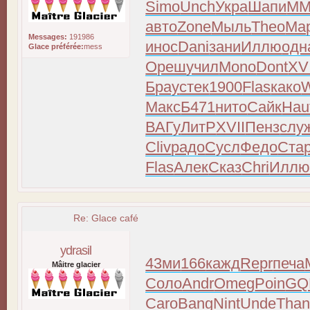
Simo
Unch
Укра
Шапи
MM
авто
Zone
Мыль
Theo
Ма
Messages:
191986
инос
Dani
зани
Иллю
одн
Glace préférée:
mess
Ореш
учил
Mono
Dont
XVI
Брау
стек
1900
Flas
како
W
Макс
Б471
нито
Сайк
Hau
ВАГу
ЛитР
XVII
Пенз
слу
Cliv
радо
Сусл
Федо
Ста
Flas
Алек
Сказ
Chri
Илл
Re: Glace café
ydrasil
43ми
166
кажд
Repr
печа
Mâitre glacier
Соло
Andr
Omeg
Poin
GQ
Caro
Bang
Nint
Unde
Tha