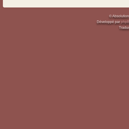
© Absolutio
Développé par
php
Traduc