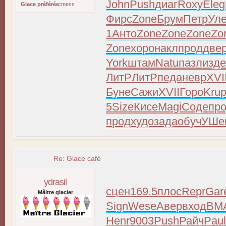
John
Push
диаг
Roxy
Eleg
Glace préférée:
mess
Фирс
Zone
Брум
Петр
Ул
1
Анто
Zone
Zone
Zone
Zo
Zone
хоро
накл
прод
две
York
штам
Natu
пазл
изд
ЛитР
ЛитР
педа
невр
XVI
Буне
Сажи
XVII
Горо
Kru
5
Size
Кисе
Magi
Соде
пр
прод
худо
зада
обуч
УШе
Re: Glace café
ydrasil
сцен
169.5
плос
Repr
Gar
Mâitre glacier
Sign
Wese
Авер
вход
ВМ
Henr
9003
Push
Райч
Pau