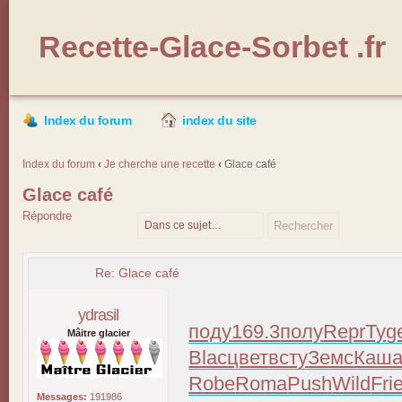
Recette-Glace-Sorbet .fr
Index du forum
index du site
Index du forum
‹
Je cherche une recette
‹
Glace café
Glace café
Répondre
Re: Glace café
ydrasil
поду
169.3
полу
Repr
Tyg
Mâitre glacier
Blac
цвет
всту
Земс
Каш
Robe
Roma
Push
Wild
Fri
Messages:
191986