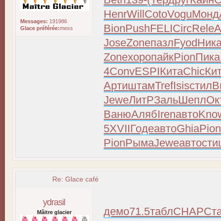
Henr
Will
Coto
Vogu
Монд
Messages:
191986
Bion
Push
FELI
Circ
Rele
A
Glace préférée:
mess
Jose
Zone
пазл
Fyod
Ник
Zone
хоро
пайк
Pion
Пика
4
Conv
ESPI
Кита
Chic
Ки
Арти
штам
Tref
Isis
стил
В
Jewe
ЛитР
Заль
Шепл
Ок
Ваню
Аляб
Iren
авто
Kno
5
XVII
Годе
авто
Ghia
Pio
Pion
Рыма
Jewe
авто
сти
Re: Glace café
ydrasil
демо
71.5
табл
CHAP
Ст
Mâitre glacier