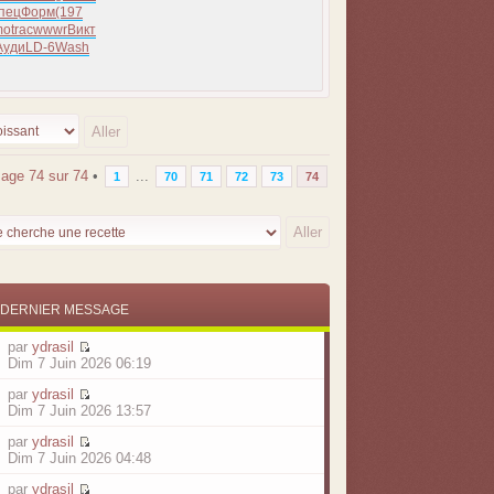
пец
Форм
(197
mo
trac
wwwr
Викт
Ауди
LD-6
Wash
Page
74
sur
74
•
...
1
70
71
72
73
74
DERNIER MESSAGE
par
ydrasil
Dim 7 Juin 2026 06:19
par
ydrasil
Dim 7 Juin 2026 13:57
par
ydrasil
Dim 7 Juin 2026 04:48
par
ydrasil