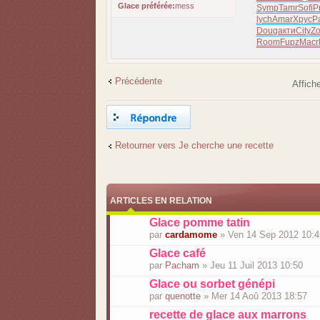
Glace préférée:
mess
Symp
Tamr
Sofi
P
lych
Amar
Хрус
Pa
Doug
акти
City
Z
Room
Fupz
Macr
Précédente
Affich
Répondre
Retourner vers Je cherche une recette
ARTICLES EN RELATION
Glace pomme tatin
par
cardamome
» Ven 14 Sep 2012 10:4
Glace café
par
Pacham
» Jeu 11 Juil 2013 10:50
Glace ou sorbet génépi
par
quenotte
» Mer 14 Aoû 2013 18:57
recette de glace aux marrons