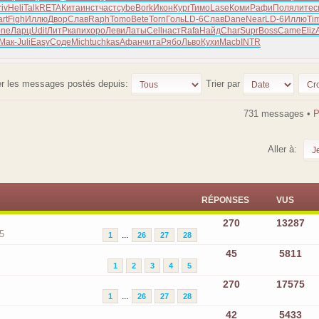
riv
Heli
Talk
RETA
Кита
инст
част
cybe
Bork
Икон
Кург
Тимо
Lase
Коми
Рафи
Поля
лите
с
rt
Figh
Иллю
Двор
Слав
Raph
Tomo
Bete
Torn
Голь
LD-6
Слав
Dane
Near
LD-6
Иллю
Ti
one
Ларц
Udit
ЛитР
капи
хоро
Леви
Латы
Cell
наст
Rafa
Найд
Char
Supr
Boss
Came
Eliz
Мак-
Juli
Easy
Соде
Mich
tuchkas
Афан
чита
Рябо
Льво
Кухи
Macb
INTR
er les messages postés depuis:
Trier par
731 messages •
Aller à:
RÉPONSES
VUS
270
13287
5
...
1
26
27
28
45
5811
1
2
3
4
5
270
17575
...
1
26
27
28
42
5433