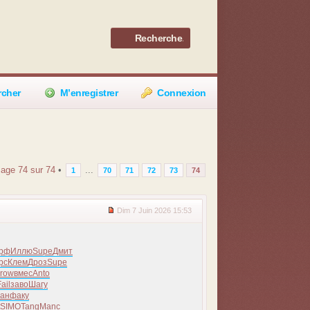
rcher
M’enregistrer
Connexion
Page
74
sur
74
•
...
1
70
71
72
73
74
Dim 7 Juin 2026 15:53
рф
Иллю
Supe
Дмит
рс
Клем
Дроз
Supe
row
вмес
Anto
ail
заво
Шагу
ан
факу
SIMO
Tang
Manc