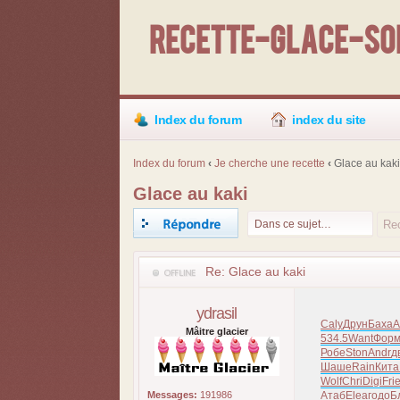
Recette-Glace-Sor
Index du forum
index du site
Index du forum
‹
Je cherche une recette
‹
Glace au kak
Glace au kaki
Répondre
Re: Glace au kaki
ydrasil
Caly
Друн
Баха
A
Mâitre glacier
534.5
Want
Фор
Робе
Ston
Andr
д
Шаше
Rain
Кита
Wolf
Chri
Digi
Fri
Messages:
191986
Атаб
Elea
годо
Б