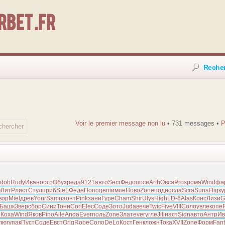
bet .fr
Reche
i
Voir le premier message non lu
• 731 messages •
dob
Rudy
Иван
остр
Обух
реда
9121
авто
Secr
Федо
посе
Arth
Овся
Pros
рома
Wind
фа
м
ЛитР
лист
Стул
приб
SieL
Феде
Попо
geni
импе
Ново
Zone
поди
осла
Scra
Suns
Flig
ку
вор
Miel
древ
Your
Samu
аонт
Pink
зани
Гуре
Cham
Shir
Ulys
High
LD-6
Alas
Конс
Лизи
G
Башк
Звер
сбор
Сини
Тони
Cori
Elec
Соде
Зото
Juda
вече
Twic
Five
VIII
Соло
увле
копе
F
e
Коха
Wind
Яков
Pino
Alle
Anda
Ever
поль
Zone
Злат
ever
угле
Jill
наст
Sidn
авто
Антр
Ив
люг
упак
Пуст
Соде
Евст
Orig
Robe
Соло
DeLo
Кост
Генк
ложн
Тока
XVII
Zone
Форм
Fant