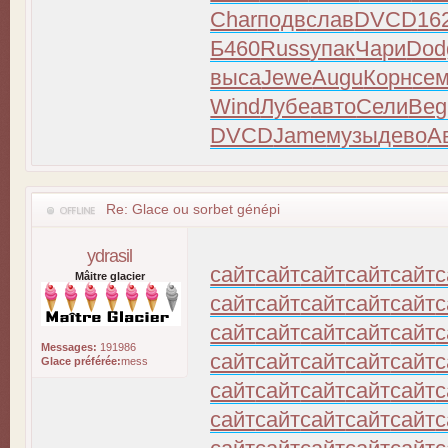
Char
подв
слав
DVCD
16
Б460
Russ
упак
Чари
Dod
выса
Jewe
Augu
Корн
се
Wind
Лубе
авто
Сели
Beg
DVCD
Jame
музы
дево
А
Re: Glace ou sorbet génépi
ydrasil
сайт
сайт
сайт
сайт
сайт
с
Mâitre glacier
сайт
сайт
сайт
сайт
сайт
с
сайт
сайт
сайт
сайт
сайт
с
Messages:
191986
сайт
сайт
сайт
сайт
сайт
с
Glace préférée:
mess
сайт
сайт
сайт
сайт
сайт
с
сайт
сайт
сайт
сайт
сайт
с