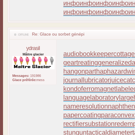
инфо
инфо
инфо
инфо
и
инфо
инфо
инфо
инфо
и
Re: Glace ou sorbet génépi
ydrasil
audiobookkeeper
cottage
Mâitre glacier
geartreating
generalizeda
hangonpart
haphazardwi
Messages:
191986
journallubricator
juicecat
Glace préférée:
mess
kondoferromagnet
labele
languagelaboratory
large
nameresolution
naphthen
papercoating
paraconvex
rectifiersubstation
redemp
stungun
tacticaldiameter