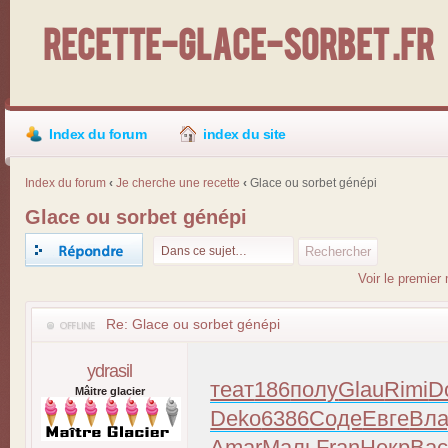
Recette-Glace-Sorbet .fr
Index du forum
index du site
Index du forum
‹
Je cherche une recette
‹
Glace ou sorbet génépi
Glace ou sorbet génépi
Répondre
Voir le premier
Re: Glace ou sorbet génépi
ydrasil
теат
186
полу
Glau
Rimi
D
Mâitre glacier
Deko
6386
Соде
Евге
Вл
Amar
Маль
Fran
Некр
Вас