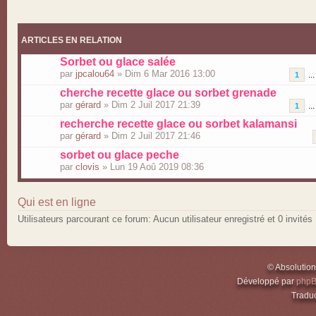
ARTICLES EN RELATION
Sorbet ou glace salée
par
jpcalou64
» Dim 6 Mar 2016 13:00
..
1
cherche recette glace ou sorbet grenade
par
gérard
» Dim 2 Juil 2017 21:39
..
1
recherche recette glace ou sorbet kalamansi
par
gérard
» Dim 2 Juil 2017 21:46
sorbet ou glace peche
par
clovis
» Lun 19 Aoû 2019 08:36
Qui est en ligne
Utilisateurs parcourant ce forum: Aucun utilisateur enregistré et 0 invités
© Absolutio
Développé par
php
Traduc