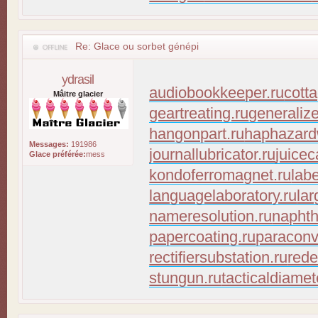
Re: Glace ou sorbet génépi
ydrasil
audiobookkeeper.ru
cott
Mâitre glacier
geartreating.ru
generaliz
hangonpart.ru
haphazard
Messages:
191986
journallubricator.ru
juicec
Glace préférée:
mess
kondoferromagnet.ru
lab
languagelaboratory.ru
lar
nameresolution.ru
naphth
papercoating.ru
paraconv
rectifiersubstation.ru
rede
stungun.ru
tacticaldiamet