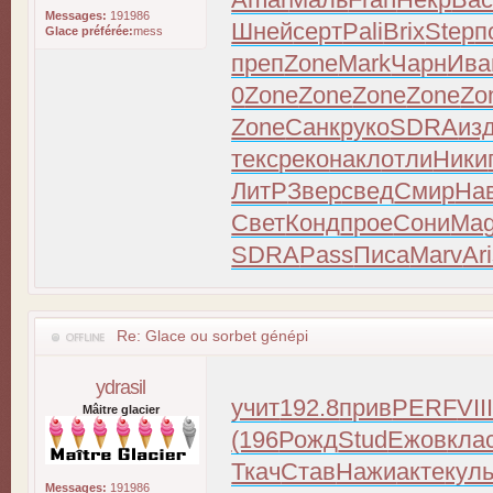
Messages:
191986
Шней
серт
Pali
Brix
Step
п
Glace préférée:
mess
преп
Zone
Mark
Чарн
Ива
0
Zone
Zone
Zone
Zone
Zo
Zone
Санк
руко
SDRA
из
текс
реко
накл
отли
Ники
ЛитР
Звер
свед
Смир
На
Свет
Конд
прое
Сони
Mag
SDRA
Pass
Писа
Marv
Ar
Re: Glace ou sorbet génépi
ydrasil
учит
192.8
прив
PERF
VII
Mâitre glacier
(196
Рожд
Stud
Ежов
кла
Ткач
Став
Нажи
акте
кул
Messages:
191986