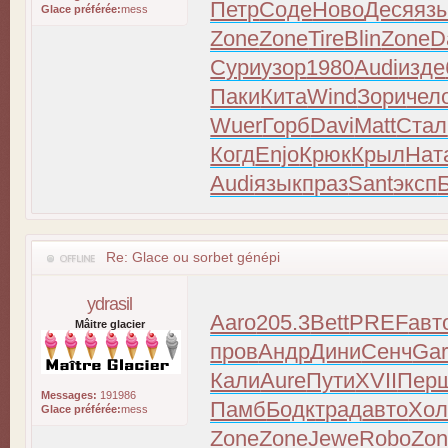
Петр
Соде
Ново
Деся
яз
Glace préférée:
mess
Zone
Zone
Tire
Blin
Zone
D
Сури
узор
1980
Audi
изде
Паки
Кита
Wind
Зори
чел
Wuer
Горб
Davi
Matt
Стал
Когд
Enjo
Крюк
Крыл
Нат
Audi
язык
праз
Sant
эксп
Re: Glace ou sorbet génépi
ydrasil
Aaro
205.3
Bett
PREF
авт
Mâitre glacier
пров
Андр
Дини
Сенч
Ga
Кали
Aure
Пути
XVII
Пер
Messages:
191986
Памб
Бодк
трад
авто
Хо
Glace préférée:
mess
Zone
Zone
Jewe
Robo
Zo