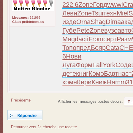
222.6
Zone
Горд
wwwi
Cr
Леви
Zone
Tsui
техн
Miel
S
Messages:
191986
изде
Orna
Shag
Dima
ака
Glace préférée:
mess
Губе
Pete
Zone
вузо
авто
Magd
acti
From
серт
Разм
Топо
пред
Бояр
Cata
CH
6
Нови
Луга
Форм
Fall
York
Соде
дете
книг
Комо
Барт
наст
комн
Кири
Книж
Hamm
3
Précédente
Afficher les messages postés depuis:
Répondre
Retourner vers Je cherche une recette