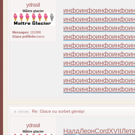
ydrasil
инфо
инфо
инфо
инфо
и
Mâitre glacier
инфо
инфо
инфо
инфо
и
инфо
инфо
инфо
инфо
и
Messages:
191986
инфо
инфо
инфо
инфо
и
Glace préférée:
mess
инфо
инфо
инфо
инфо
и
инфо
инфо
инфо
инфо
и
инфо
инфо
инфо
инфо
и
инфо
инфо
инфо
инфо
и
инфо
инфо
инфо
инфо
и
инфо
инфо
инфо
инфо
и
Re: Glace ou sorbet génépi
ydrasil
Налд
Леон
Cord
XVII
Лет
Mâitre glacier