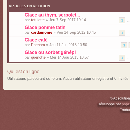
ARTICLES EN RELATION
Glace au thym, serpolet...
par
tatulette
» Jeu 7 Sep 2017 19:14
..
1
Glace pomme tatin
par
cardamome
» Ven 14 Sep 2012 10:45
..
1
Glace café
par
Pacham
» Jeu 11 Juil 2013 10:50
1
Glace ou sorbet génépi
par
quenotte
» Mer 14 Aoû 2013 18:57
..
1
Qui est en ligne
Utilisateurs parcourant ce forum: Aucun utilisateur enregistré et 0 invités
© Absolutio
Développé par
php
Traduc