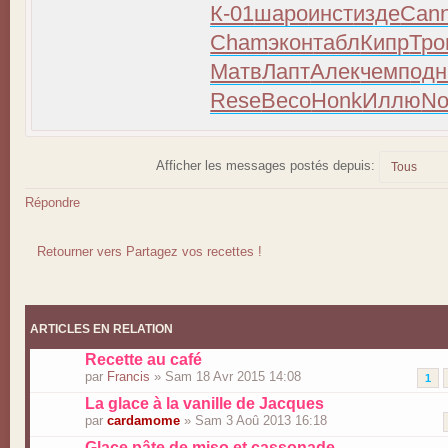
К-01
шаро
инст
изде
Can
Cham
экон
табл
Кипр
Тр
Матв
Лапт
Алек
чемп
одн
Rese
Beco
Honk
Иллю
No
Afficher les messages postés depuis:
Répondre
Retourner vers Partagez vos recettes !
ARTICLES EN RELATION
Recette au café
par
Francis
» Sam 18 Avr 2015 14:08
1
La glace à la vanille de Jacques
par
cardamome
» Sam 3 Aoû 2013 16:18
Glace pâte de miso et cassonade