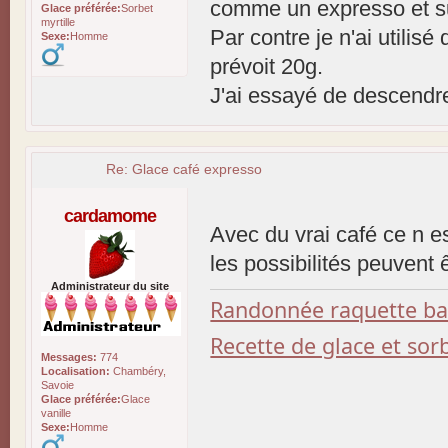
comme un expresso et surt
Glace préférée:
Sorbet
myrtille
Par contre je n'ai utilis
Sexe:
Homme
prévoit 20g.
J'ai essayé de descendre 
Re: Glace café expresso
cardamome
Avec du vrai café ce n es
les possibilités peuvent 
Administrateur du site
Randonnée raquette b
Recette de glace et so
Messages:
774
Localisation:
Chambéry,
Savoie
Glace préférée:
Glace
vanille
Sexe:
Homme