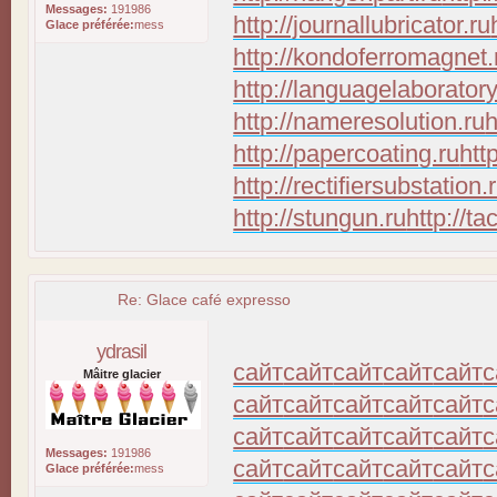
Messages:
191986
http://journallubricator.ru
Glace préférée:
mess
http://kondoferromagnet.
http://languagelaboratory
http://nameresolution.ru
h
http://papercoating.ru
htt
http://rectifiersubstation.
http://stungun.ru
http://ta
Re: Glace café expresso
ydrasil
сайт
сайт
сайт
сайт
сайт
с
Mâitre glacier
сайт
сайт
сайт
сайт
сайт
с
сайт
сайт
сайт
сайт
сайт
с
Messages:
191986
сайт
сайт
сайт
сайт
сайт
с
Glace préférée:
mess