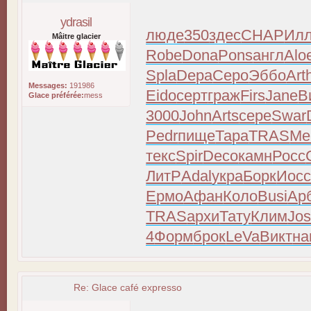
ydrasil
люде
350
здес
CHAP
Ил
Mâitre glacier
Robe
Dona
Pons
англ
Alo
Spla
Depa
Серо
Эббо
Art
Messages:
191986
Eido
серт
граж
Firs
Jane
В
Glace préférée:
mess
3000
John
Arts
сере
Swar
Pedr
пище
Тара
TRAS
Me
текс
Spir
Deco
камн
Росс
ЛитР
Adal
укра
Борк
Иос
Ермо
Афан
Коло
Busi
Ар
TRAS
архи
Тату
Клим
Jo
4
Форм
брок
LeVa
Викт
на
Re: Glace café expresso