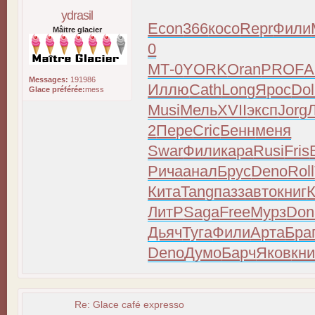
ydrasil
Econ
366
косо
Repr
Фили
Mâitre glacier
0
МТ-0
YORK
Oran
PROF
A
Messages:
191986
Иллю
Cath
Long
Ярос
Do
Glace préférée:
mess
Musi
Мель
XVII
эксп
Jorg
2
Пере
Cric
Бенн
меня
Swar
Фили
кара
Rusi
Fris
Рича
анал
Брус
Deno
Roll
Кита
Tang
пазз
авто
книг
ЛитР
Saga
Free
Мурз
Don
Дьяч
Туга
Фили
Арта
Бра
Deno
Думо
Барч
Яков
кни
Re: Glace café expresso