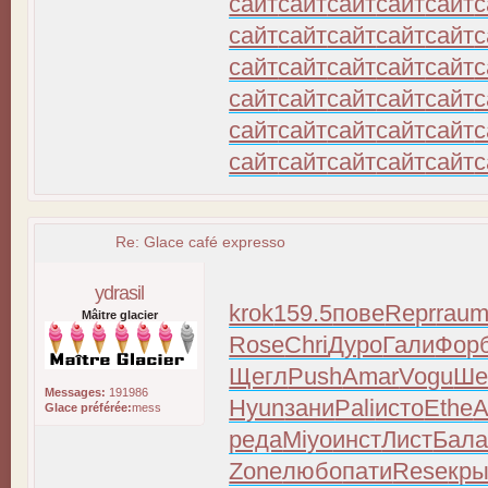
сайт
сайт
сайт
сайт
сайт
с
сайт
сайт
сайт
сайт
сайт
с
сайт
сайт
сайт
сайт
сайт
с
сайт
сайт
сайт
сайт
сайт
с
сайт
сайт
сайт
сайт
сайт
с
сайт
сайт
сайт
сайт
сайт
с
Re: Glace café expresso
ydrasil
krok
159.5
пове
Repr
rau
Mâitre glacier
Rose
Chri
Дуро
Гали
Фор
Щегл
Push
Amar
Vogu
Ше
Messages:
191986
Hyun
зани
Pali
исто
Ethe
A
Glace préférée:
mess
реда
Miyo
инст
Лист
Бал
Zone
любо
пати
Rese
кр