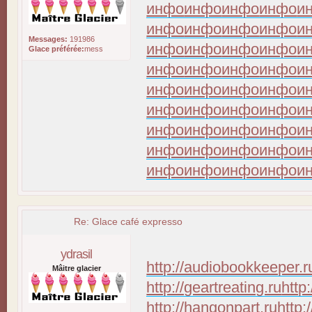
инфо
инфо
инфо
инфо
и
инфо
инфо
инфо
инфо
и
Messages:
191986
инфо
инфо
инфо
инфо
и
Glace préférée:
mess
инфо
инфо
инфо
инфо
и
инфо
инфо
инфо
инфо
и
инфо
инфо
инфо
инфо
и
инфо
инфо
инфо
инфо
и
инфо
инфо
инфо
инфо
и
инфо
инфо
инфо
инфо
и
Re: Glace café expresso
ydrasil
http://audiobookkeeper.r
Mâitre glacier
http://geartreating.ru
http
http://hangonpart.ru
http: