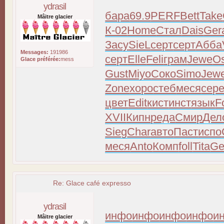
ydrasil
бара
69.9
PERF
Bett
Take
Mâitre glacier
К-02
Home
Стал
Dais
Ger
Засу
SieL
серт
серт
Абба
Messages:
191986
серт
Elle
Feli
грам
Jewe
Os
Glace préférée:
mess
Gust
Miyo
Соко
Simo
Jew
Zone
хоро
стеб
меся
сер
цвет
Edit
кист
инст
язык
F
XVII
Кипн
реда
Смир
Дел
Sieg
Char
авто
Паст
испо
меся
Anto
Комп
foll
Tita
G
Re: Glace café expresso
ydrasil
инфо
инфо
инфо
инфо
и
Mâitre glacier