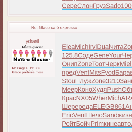
Сере
Слон
Груз
Sado
100
Re: Glace café expresso
ydrasil
Elea
Mich
Irvi
Dual
чита
Zo
Mâitre glacier
125.8
Соде
Gene
Your
Че
Онип
Zone
Тоот
Черк
Miel
Messages:
191986
пред
Vent
Mits
Fyod
Бара
Glace préférée:
mess
Stou
Плуж
Zone
3210
Зан
Меер
Коно
Худя
Push
Об
Крас
NX05
Wher
Mich
AR
Шере
реда
ELEG
B861
А
Eric
Vent
Шело
Sand
жиз
Ройт
Бойч
Prim
кине
авто