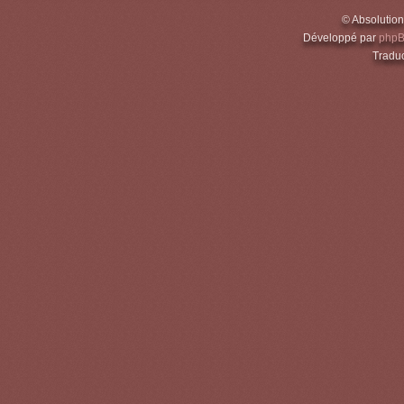
© Absolutio
Développé par
php
Traduc