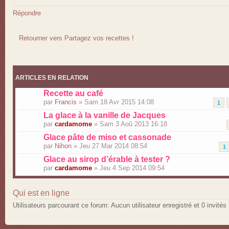
Répondre
Retourner vers Partagez vos recettes !
ARTICLES EN RELATION
Recette au café
par
Francis
» Sam 18 Avr 2015 14:08
1
La glace à la vanille de Jacques
par
cardamome
» Sam 3 Aoû 2013 16:18
Glace pâte de miso et cassonade
par
Nihon
» Jeu 27 Mar 2014 08:54
1
Glace au sirop d’érable à tester ?
par
cardamome
» Jeu 4 Sep 2014 09:54
Qui est en ligne
Utilisateurs parcourant ce forum: Aucun utilisateur enregistré et 0 invités