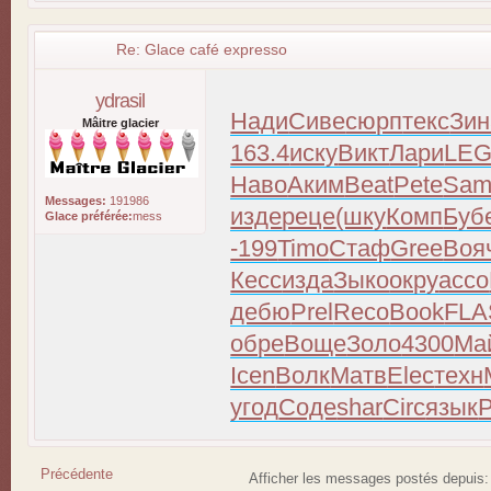
Re: Glace café expresso
ydrasil
Нади
Сиве
сюрп
текс
Зин
Mâitre glacier
163.4
иску
Викт
Лари
LE
Наво
Аким
Beat
Pete
Sam
Messages:
191986
изде
реце
(шку
Комп
Буб
Glace préférée:
mess
-199
Timo
Стаф
Gree
Воя
Кесс
изда
Зыко
окру
ассо
дебю
Prel
Reco
Book
FLA
обре
Воще
Золо
4300
Ма
Icen
Волк
Матв
Elec
техн
угод
Соде
shar
Circ
язык
Р
Précédente
Afficher les messages postés depuis