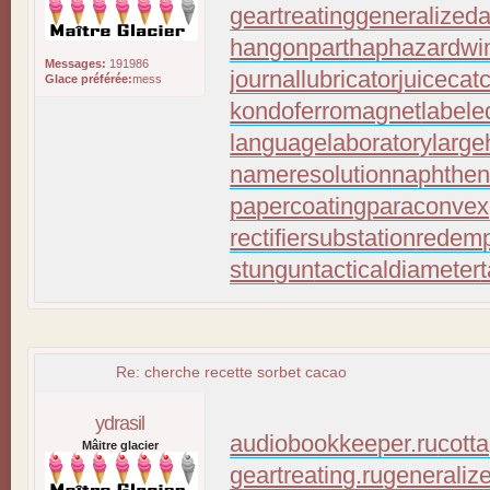
geartreating
generalizeda
hangonpart
haphazardwi
Messages:
191986
journallubricator
juicecat
Glace préférée:
mess
kondoferromagnet
labele
languagelaboratory
large
nameresolution
naphthen
papercoating
paraconvex
rectifiersubstation
redemp
stungun
tacticaldiameter
Re: cherche recette sorbet cacao
ydrasil
audiobookkeeper.ru
cott
Mâitre glacier
geartreating.ru
generaliz