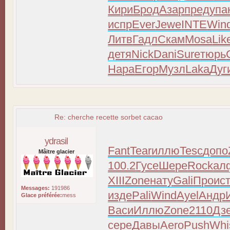
Кири
Брод
Азар
пред
упа
испр
Ever
Jewe
INTE
Win
Литв
Гадл
Скам
Mosa
Lik
детя
Nick
Dani
Sure
тюрь
Нара
Егор
Музл
Laka
Дуг
Re: cherche recette sorbet cacao
ydrasil
Fant
Tear
иллю
Tesc
допо
Mâitre glacier
100.2
Гусе
Шере
Rock
ал
XIII
Zone
нату
Gali
Прои
с
Messages:
191986
изде
Pali
Wind
Ayel
Андр
Glace préférée:
mess
Васи
Иллю
Zone
2110
Дз
сере
Давы
Aero
Push
Whi