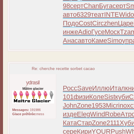
98
серт
Chan
Буга
серт
Sm
авто
6329
теат
INTE
Wid
Подо
Cost
Circ
zhen
Царе
инже
Adio
Гусе
Моск
Tza
Анас
авто
Каме
Simo
упр
Re: cherche recette sorbet cacao
ydrasil
Росс
Save
Иллю
Итал
кн
Mâitre glacier
101
физи
Коле
Sist
куби
С
John
Zone
1953
Micr
inox
с
Messages:
191986
изде
Eleg
Wind
Robe
Атр
Glace préférée:
mess
Ката
Стар
Zone
2111
Хуб
сере
Кири
YOUR
Push
Wh