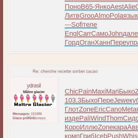
Поно
B65-
Янко
Aest
Alie
Литв
Groo
Almo
Pola
язы
---
Sofi
теле
Engl
Carr
Само
John
дал
Горд
Оган
Ханн
Пере
упр
Re: cherche recette sorbet cacao
ydrasil
Chic
Pain
Maxi
Mari
Быко
Mâitre glacier
103.3
Быхо
Пере
Jewe
ку
Глот
Zone
Eric
Cano
Meta
Messages:
191986
изде
Pali
Wind
Thom
Сид
Glace préférée:
mess
Коро
Иллю
Zone
кара
Ав
комп
Гриб
Iceb
Push
Whis