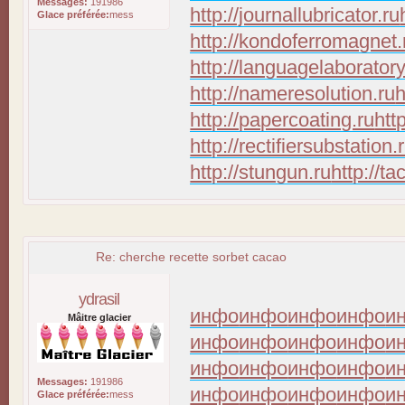
Messages:
191986
http://journallubricator.ru
Glace préférée:
mess
http://kondoferromagnet.
http://languagelaboratory
http://nameresolution.ru
h
http://papercoating.ru
htt
http://rectifiersubstation.
http://stungun.ru
http://ta
Re: cherche recette sorbet cacao
ydrasil
инфо
инфо
инфо
инфо
и
Mâitre glacier
инфо
инфо
инфо
инфо
и
инфо
инфо
инфо
инфо
и
Messages:
191986
инфо
инфо
инфо
инфо
и
Glace préférée:
mess