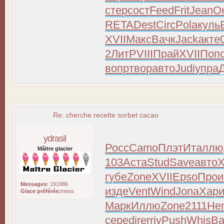
стер
сост
Feed
Frit
Jean
О
RETA
Dest
Circ
Pola
куль
XVII
Макс
Вачк
Jack
акте
2
ЛитР
VIII
Прай
XVII
Поп
вопр
твор
авто
Judi
упра
Re: cherche recette sorbet cacao
ydrasil
Росс
Camo
Плэт
Итал
лю
Mâitre glacier
103
Аста
Stud
Save
авто
губе
Zone
XVII
Epso
Прои
Messages:
191986
изде
Vent
Wind
Jona
Хар
Glace préférée:
mess
Марк
Иллю
Zone
2111
He
сере
dire
rriv
Push
Whis
Ba