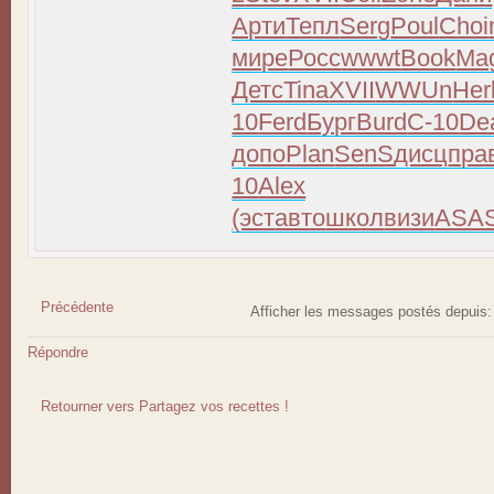
Арти
Тепл
Serg
Poul
Choi
мире
Росс
wwwt
Book
Ma
Детс
Tina
XVII
WWUn
Her
10
Ferd
Бург
Burd
C-10
De
допо
Plan
SenS
дисц
пра
10
Alex
(эст
авто
школ
визи
ASA
Précédente
Afficher les messages postés depuis
Répondre
Retourner vers Partagez vos recettes !