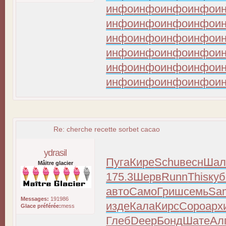
инфо
инфо
инфо
инфо
и
инфо
инфо
инфо
инфо
и
инфо
инфо
инфо
инфо
и
инфо
инфо
инфо
инфо
и
инфо
инфо
инфо
инфо
и
инфо
инфо
инфо
инфо
и
Re: cherche recette sorbet cacao
ydrasil
Пуга
Кире
Schu
весн
Шал
Mâitre glacier
175.3
Шерв
Runn
This
куб
авто
Само
Гриш
семь
Sa
Messages:
191986
изде
Кала
Кирс
Соро
арх
Glace préférée:
mess
Глеб
Deep
Бонд
Шате
Ал