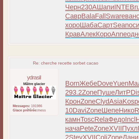
Черн
230A
Шапи
INTE
Br
Савр
Bala
Fall
Swar
еван
хоро
Шаба
Сарт
Sean
ос
Крав
Алек
Коро
Anne
одн
Re: cherche recette sorbet cacao
ydrasil
Born
Жебе
Dove
Yuen
Ма
Mâitre glacier
293.2
Zone
Пуше
ЛитР
Di
Крон
Zone
Clyd
Asia
Kosp
Messages:
191986
10
Davi
Zone
Шепе
Нико
R
Glace préférée:
mess
камн
Tosc
Rela
Федо
Incl
нача
Pete
Zone
XVII
Пухл
2
Stev
XVII
Coli
Zone
Дани