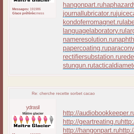
hangonpart.ru
haphazard
Messages:
191986
journallubricator.ru
juicec
Glace préférée:
mess
kondoferromagnet.ru
lab
languagelaboratory.ru
lar
nameresolution.ru
naphth
papercoating.ru
paraconv
rectifiersubstation.ru
rede
stungun.ru
tacticaldiamet
Re: cherche recette sorbet cacao
ydrasil
http://audiobookkeeper.r
Mâitre glacier
http://geartreating.ru
http
http://hangonpart.ru
http: