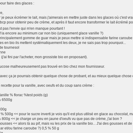
our faire des glaces :
re,
 je peux écrémer le lait, mais j'aimerais en mettre juste dans les glaces où c'est vr
 bcp pour obtenir peu de crème, et après il faut encore transformer le lait écrémé po
st pas l'envie qui m'en manque pourtant !
f la encore au minimum car non bio (uniquement glace vanille ?)
 principalement gomme de guar mais je peux mettre si indispensable farine caroube
es en bio ils mettent systématiquement les deux, je ne sais pas trop pourquoi...
 de tournesol
anne
i (j'ai fini par l'acheter, mon grossiste bio en proposant).
glucose malheureusement pas trouvé en bio chez mon fournisseur.
avec ça je pourrais obtenir quelque chose de probant, et au mieux quelque chose q
 recette pour la vanille, avec oeufs et du coup sans crème :
ille % florac %test poids (g)
5% 6500g
500g
 % 500g << pour le sucre inverti je vois qu'il est plus utilisé en glace au chocolat, ma
 800g << je charge un peu en jaune d'oeufs vu que pas de crème, j'ai bon ?
ousses << alors là au pif, mais vu les prix de la vanille bio... J'ai des gousses et de
r et/ou farine caroube ?) 0,5 % 50 g