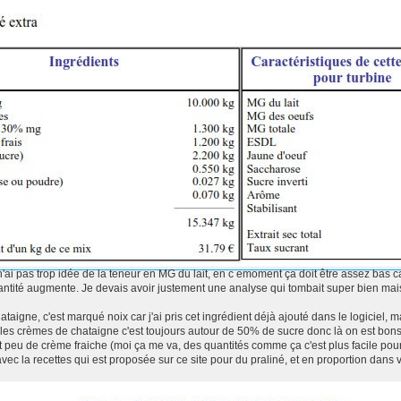
'ai pas trop idée de la teneur en MG du lait, en c emoment ça doit être assez bas c
ntité augmente. Je devais avoir justement une analyse qui tombait super bien mais
chataigne, c'est marqué noix car j'ai pris cet ingrédient déjà ajouté dans le logiciel
les crèmes de chataigne c'est toujours autour de 50% de sucre donc là on est bons
 et peu de crème fraiche (moi ça me va, des quantités comme ça c'est plus facile pour
ec la recettes qui est proposée sur ce site pour du praliné, et en proportion dans