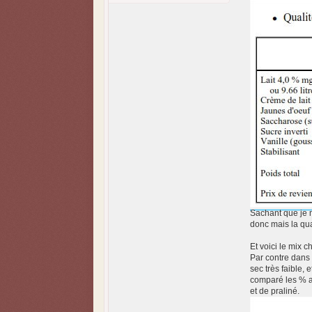
Sachant que je n
donc mais la qua
Et voici le mix 
Par contre dans 
sec très faible,
comparé les % av
et de praliné.