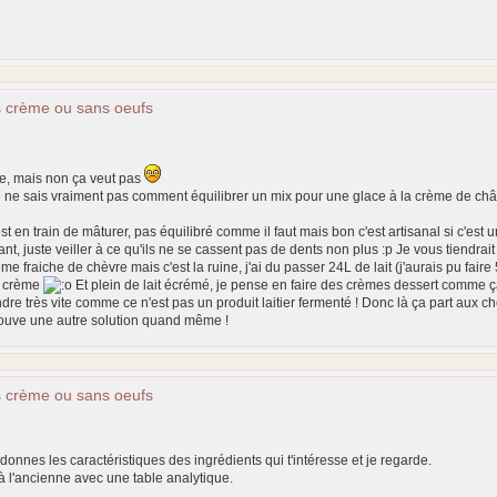
s crème ou sans oeufs
, mais non ça veut pas
e sais vraiment pas comment équilibrer un mix pour une glace à la crème de châtai
st en train de mâturer, pas équilibré comme il faut mais bon c'est artisanal si c'est un 
t, juste veiller à ce qu'ils ne se cassent pas de dents non plus :p Je vous tiendrait 
ème fraiche de chèvre mais c'est la ruine, j'ai du passer 24L de lait (j'aurais pu fair
e crème
Et plein de lait écrémé, je pense en faire des crèmes dessert comme ç
endre très vite comme ce n'est pas un produit laitier fermenté ! Donc là ça part aux ch
rouve une autre solution quand même !
s crème ou sans oeufs
 donnes les caractéristiques des ingrédients qui t'intéresse et je regarde.
r à l'ancienne avec une table analytique.