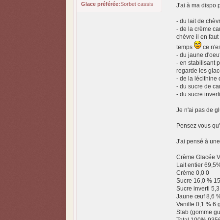
Glace préférée:
Sorbet cassis
J'ai à ma dispo p
- du lait de chèv
- de la crème car
chèvre il en faut
temps
ce n'e
- du jaune d'oeu
- en stabilisant
regarde les glac
- de la lécithine
- du sucre de c
- du sucre invert
Je n'ai pas de 
Pensez vous qu'
J'ai pensé à une
Crème Glacée Van
Lait entier 69,
Crème 0,0 0
Sucre 16,0 % 1
Sucre inverti 5,3
Jaune œuf 8,6 %
Vanille 0,1 % 6 g
Stab (gomme gua