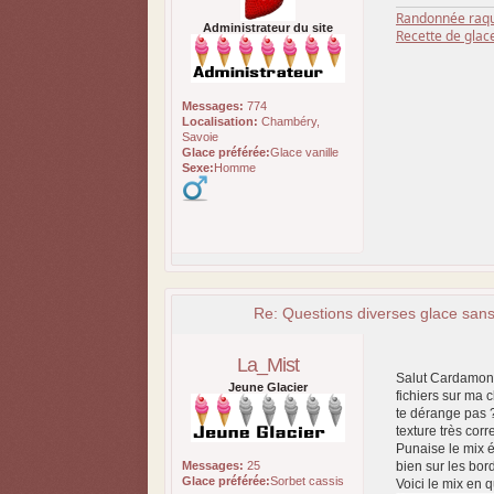
Randonnée raqu
Administrateur du site
Recette de glac
Messages:
774
Localisation:
Chambéry,
Savoie
Glace préférée:
Glace vanille
Sexe:
Homme
Re: Questions diverses glace san
La_Mist
Salut Cardamone !
Jeune Glacier
fichiers sur ma c
te dérange pas ?
texture très corr
Punaise le mix é
Messages:
25
bien sur les bor
Glace préférée:
Sorbet cassis
Voici le mix en 