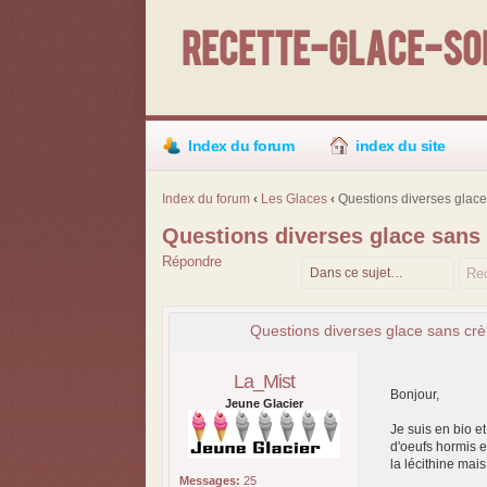
Recette-Glace-Sor
Index du forum
index du site
Index du forum
‹
Les Glaces
‹
Questions diverses glace
Questions diverses glace sans
Répondre
Questions diverses glace sans cr
La_Mist
Bonjour,
Jeune Glacier
Je suis en bio e
d'oeufs hormis e
la lécithine ma
Messages:
25