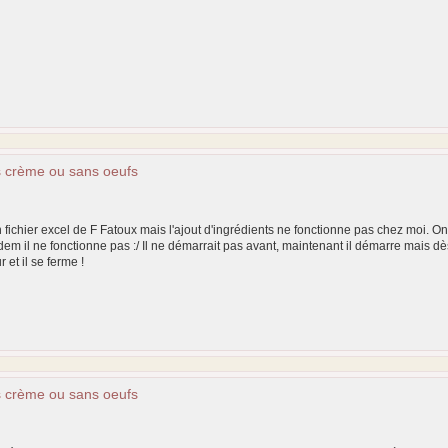
s crème ou sans oeufs
n fichier excel de F Fatoux mais l'ajout d'ingrédients ne fonctionne pas chez moi. On 
dem il ne fonctionne pas :/ Il ne démarrait pas avant, maintenant il démarre mais d
 et il se ferme !
s crème ou sans oeufs