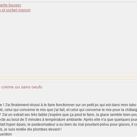
ette bauges
e et sorbet maison
s crème ou sans oeufs
 J'ai finalement réussi à le faire fonctionner sur un petit pc qui est dans mon labo !
lé, celui qui concerne le mix que j'ai fait, et celui qui concerne le mix pour la chât
 J'ai un extrait sec très faible j'espère que ça peut le faire, la glace semble bien 
ecte au bout de 5 minutes à température ambiante. Après elle n'a que quelques jours...
tait hyper épais, le pasteurisateur a eu bien du mal pourtant prévu pour glaces, il c
ds, je suis restée dix plombes devant !
question