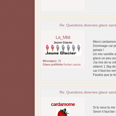
Re: Questions diverses glace san
La_Mist
Merci cardamone
Jeune Glacier
Dommage car je n
jamais !
Un mix vanillle e
glace un peu avan
Messages:
25
J'ai mis de la cr
Glace préférée:
Sorbet cassis
obtenir 1.3kg d
car il faut les v
Faudra que je t
Re: Questions diverses glace san
cardamome
Si tu veux tu me
Sinon il faut fai