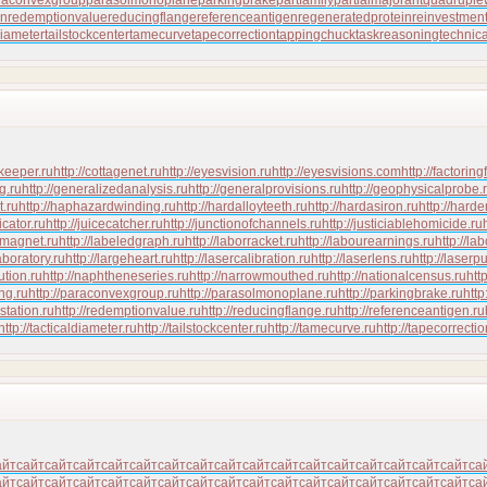
raconvexgroup
parasolmonoplane
parkingbrake
partfamily
partialmajorant
quadrupl
on
redemptionvalue
reducingflange
referenceantigen
regeneratedprotein
reinvestmen
diameter
tailstockcenter
tamecurve
tapecorrection
tappingchuck
taskreasoning
technic
keeper.ru
http://cottagenet.ru
http://eyesvision.ru
http://eyesvisions.com
http://factoring
ng.ru
http://generalizedanalysis.ru
http://generalprovisions.ru
http://geophysicalprobe.
t.ru
http://haphazardwinding.ru
http://hardalloyteeth.ru
http://hardasiron.ru
http://hard
icator.ru
http://juicecatcher.ru
http://junctionofchannels.ru
http://justiciablehomicide.ru
omagnet.ru
http://labeledgraph.ru
http://laborracket.ru
http://labourearnings.ru
http://la
aboratory.ru
http://largeheart.ru
http://lasercalibration.ru
http://laserlens.ru
http://laserp
ution.ru
http://naphtheneseries.ru
http://narrowmouthed.ru
http://nationalcensus.ru
htt
ng.ru
http://paraconvexgroup.ru
http://parasolmonoplane.ru
http://parkingbrake.ru
http
bstation.ru
http://redemptionvalue.ru
http://reducingflange.ru
http://referenceantigen.ru
http://tacticaldiameter.ru
http://tailstockcenter.ru
http://tamecurve.ru
http://tapecorrectio
айт
сайт
сайт
сайт
сайт
сайт
сайт
сайт
сайт
сайт
сайт
сайт
сайт
сайт
сайт
сайт
сайт
са
айт
сайт
сайт
сайт
сайт
сайт
сайт
сайт
сайт
сайт
сайт
сайт
сайт
сайт
сайт
сайт
сайт
са