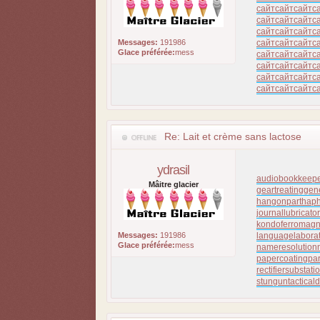
сайт
сайт
сайт
с
сайт
сайт
сайт
с
сайт
сайт
сайт
с
Messages:
191986
сайт
сайт
сайт
с
Glace préférée:
mess
сайт
сайт
сайт
с
сайт
сайт
сайт
с
сайт
сайт
сайт
с
сайт
сайт
сайт
с
Re: Lait et crème sans lactose
ydrasil
audiobookkeep
Mâitre glacier
geartreating
gen
hangonpart
haph
journallubricator
kondoferromagn
Messages:
191986
languagelabora
Glace préférée:
mess
nameresolution
papercoating
pa
rectifiersubstati
stungun
tactical