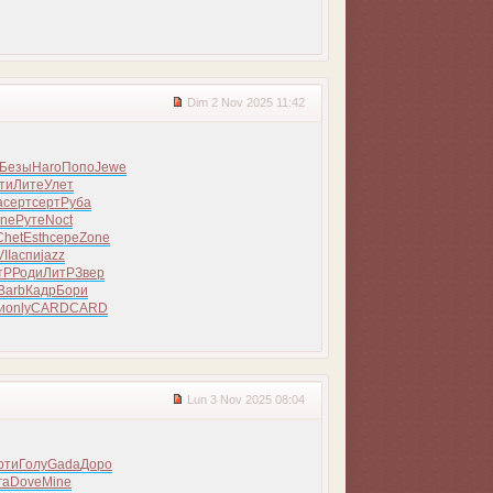
Dim 2 Nov 2025 11:42
Безы
Haro
Попо
Jewe
ти
Лите
Улет
а
серт
серт
Руба
ine
Руте
Noct
Chet
Esth
сере
Zone
II
аспи
jazz
тР
Роди
ЛитР
Звер
Barb
Кадр
Бори
и
only
CARD
CARD
Lun 3 Nov 2025 08:04
рти
Голу
Gada
Доро
га
Dove
Mine