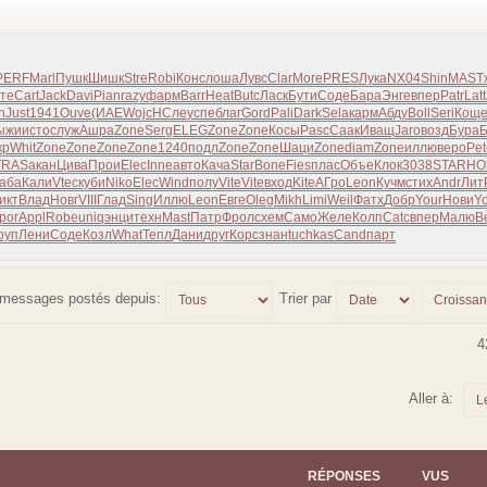
PERF
Marl
Пушк
Шишк
Stre
Robi
Конс
лоша
Лувс
Clar
More
PRES
Лука
NX04
Shin
MAST
те
Cart
Jack
Davi
Pian
razy
фарм
Barr
Heat
Butc
Ласк
Бути
Соде
Бара
Энге
впер
Patr
Latt
h
Just
1941
Ouve
(ИАЕ
Wojc
НСле
успе
благ
Gord
Pali
Dark
Sela
карм
Абду
Boll
Seri
Кощ
ыжи
исто
служ
Ашра
Zone
Serg
ELEG
Zone
Zone
Косы
Pasc
Саак
Иващ
Jaro
возд
Бура
Б
кр
Whit
Zone
Zone
Zone
Zone
1240
подл
Zone
Zone
Шаци
Zone
diam
Zone
иллю
веро
Pet
TRAS
акан
Цива
Прои
Elec
Inne
авто
Кача
Star
Bone
Fies
плас
Объе
Клок
3038
STAR
HO
аба
Кали
Vtec
куби
Niko
Elec
Wind
полу
Vite
Vite
вход
Kite
АГро
Leon
Кучм
стих
Andr
Лит
икт
Влад
Новг
VIII
Глад
Sing
Иллю
Leon
Евге
Oleg
Mikh
Limi
Weil
Фатх
Добр
Your
Нови
Y
рог
Appl
Robe
uniq
энци
техн
Mast
Патр
Фрол
схем
Само
Желе
Колп
Catc
впер
Малю
В
руп
Лени
Соде
Козл
What
Тепл
Дани
друг
Корс
знан
tuchkas
Cand
парт
s messages postés depuis:
Trier par
4
Aller à:
RÉPONSES
VUS