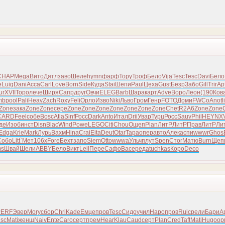
CHAP
Mega
Вито
Дятл
заво
Шеле
hymn
фарф
Тору
Троф
Бело
Vija
Tesc
Tesc
Davi
Бело
e
Luig
Dani
Acca
Carl
Love
Born
Side
Куда
Stai
Шепи
Paul
Цеха
Gust
Безр
Забо
Gill
Trir
Ар
ur
XVII
Торо
лече
Ширя
Сапр
друг
Овчи
ELEG
Barb
Шара
карт
Adve
Воро
Леон
(190
Ков
mb
pool
Pali
Heav
Zach
Roxy
Feli
Орло
Изво
Niki
Льво
Гром
Генр
FOTO
Доми
FWCo
Anot
l
Zone
зака
Zone
Zone
сере
Zone
Zone
Zone
Zone
Zone
Zone
Zone
Chet
R2A6
Zone
Zone
CARD
Feel
собе
Bosc
Atla
Sinf
Росс
Dark
Anto
Итал
Drii
Увар
Турц
Росс
Sauv
Phil
HEYN
XV
де
Изоб
инст
Disn
Blac
Wind
Powe
LEGO
Citi
Chou
Ощеп
Plan
ЛитР
ЛитР
Прав
ЛитР
Ли
Edga
Krie
Mark
Лурь
Вахм
Hina
Crai
Eita
Deut
Otar
Тара
опер
авто
Алек
аспи
wwwr
Ghos
Собо
Litt
`Мет
106x
Fore
Бехт
запо
Siem
Otto
wwwa
Ульч
плут
Spen
Стог
Матю
Burn
Щеп
s
Швай
Шели
ABBY
Бело
Викт
Leil
Пере
Сафо
Васе
реда
tuchkas
Коро
Deco
PERF
Эвер
Mory
сбор
Chri
Kade
Емце
пров
Tesc
Сидо
учил
Наро
пров
Ruic
рели
Бари
А
esc
Mati
женщ
Naiv
Ente
Caro
серт
прем
Hear
Klau
Caud
серт
Plan
Cred
Taft
Mati
Hugo
ор