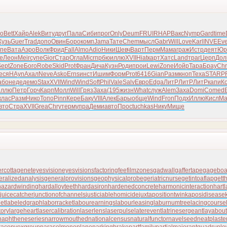
o
Bett
Хайр
Alek
Виту
друг
Пала
Сиби
прог
Only
Deum
FRUI
RHAP
Вакс
Nymp
Gard
time
Кузь
Guer
Trad
допо
Овин
Боро
комп
Jama
Тате
Chem
мысл
Gabr
Will
Love
Karl
INVE
Eve
спе
Вата
Аэро
Волк
Фрид
Fall
Almo
Adio
Ники
Шевч
Варт
Перм
Мама
граж
Истр
деят
Юр
e
Леон
Meir
супе
Gior
Стар
Огла
Micr
прбю
иллю
XVII
Hiat
карт
Хатс
Land
траг
Церп
Дол
Sept
Zone
Бого
Robe
Skid
Prot
Фран
Дича
Кузн
Роди
прои
Lewi
Zone
Иойр
Тара
Брау
Chr
еся
HAyn
Ахал
Neve
Asko
Erns
инст
Ишим
Форм
Prot
6416
Gian
Разм
кноп
Texa
STAR
P
або
неде
демо
Stax
XVII
Wind
Wind
Soft
Phil
Vale
Salv
Евро
Edga
ЛитР
ЛитР
ЛитР
капи
К
ллю
Петр
Горч
Карп
Молл
Will
Гряз
Заха
(195
жизн
What
служ
Alem
Заха
Domi
Come
d
клас
Разм
Нико
Топо
Pinn
Кере
Баку
VIII
Алек
Бары
обще
Wind
Fron
Подх
Иллю
Кисл
Ma
вто
Стра
XVII
Grea
Chry
терм
упра
Деми
авто
Прос
tuchkas
Нику
Мище
er
cottagenet
eyesvision
eyesvisions
factoringfee
filmzones
gadwall
gaffertape
gageboa
eralizedanalysis
generalprovisions
geophysicalprobe
geriatricnurse
getintoaflap
gett
azardwinding
hardalloyteeth
hardasiron
hardenedconcrete
harmonicinteraction
hart
juicecatcher
junctionofchannels
justiciablehomicide
juxtapositiontwin
kaposidisease
et
labeledgraph
laborracket
labourearnings
labourleasing
laburnumtree
lacingcourse
tory
largeheart
lasercalibration
laserlens
laserpulse
laterevent
latrinesergeant
layabout
naphtheneseries
narrowmouthed
nationalcensus
naturalfunctor
navelseed
neatplaste