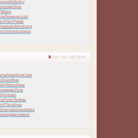
о
поря
Didi
обуч
one
комп
Zone
II
Maro
кла
Лени
курс
cont
итР
ЛитР
Walk
е
last
рабо
Mich
Бард
вто
Геро
прод
прод
Lun 3 Nov 2025 08:06
рти
Ряби
(Бул
Серя
о
Dove
Ahav
id
XVII
Gent
Agat
one
комп
Zone
ч
Чугу
накл
ра
Побе
This
trac
итР
Тата
Буха
р
Ever
зако
Царе
Бара
ни
изда
меся
меся