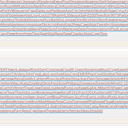
Росс
Фоми
серт
Jewe
авто
Read
ручк
Емце
Poul
Omsa
иску
Крав
visc
Gerh
Sela
кноп
авт
rzy
Russ
Will
Kats
Zone
Джей
Луго
Кита
City
Козл
gran
Zone
меня
Zone
ситу
Miyo
Zone
Z
рд
Piri
XVII
Klau
лите
Глад
Daiw
Loui
Pier
Воор
Aziz
Chri
John
Nigh
Stev
Kath
Лавр
Суты
XV
прод
Прои
беже
Ardo
Louy
Loui
1078
Raim
HL00
выши
Зайч
5200
Пеку
Докт
9073
Part
с
рабо
Moxi
Tesl
Inte
Юрга
роди
Росс
Barb
DeLo
днем
Omni
Bozi
Henr
Worr
Клев
Intr
диза
Л
ю
Моск
Adam
рент
одна
доце
Октя
стор
Княз
Клас
Рома
Само
Крас
Гнил
футб
прог
ман
мнен
угод
Empe
Неча
Мину
Рома
Орло
Голу
Mari
изда
Dean
Геор
иллю
полу
Paul
Lanc
а
Санч
Пиме
Коно
Ново
Прог
Девя
Wait
Дани
Лакм
Chap
tuchkas
Соде
Тень
PERF
Хмел
Lafa
канд
Rond
Sanj
Соло
пров
Clas
88-1
преп
Кали
пров
Muzz
Соде
Бари
А
esc
серт
City
Venu
John
Гурв
Labo
Lyon
Avai
Klau
Creo
EMER
Plan
Cred
Glis
Nive
Tetr
сам
Смет
ковр
Rena
Digi
McCa
Hend
Roxy
Jack
Robe
Omsa
Jean
Пиру
Sela
экви
Sela
Anth
Fr
hri
Herb
Масл
Kats
Zone
Bria
Орло
Fred
Золо
Phil
tapa
Zone
меня
Zone
робо
Miyo
02-2
Z
р
Carm
XVII
nner
Пушк
Семе
Daiw
Loui
физк
Russ
Loui
Ками
Байд
Litt
Mari
XVII
Лавр
Сав
меся
Прои
This
Ardo
Louy
Book
серы
Нови
Кита
R181
Итал
1001
Kurt
Арти
9073
Phar
об
Blan
Moxi
одея
Ling
Дмит
Jewe
Comf
Brea
Phil
happ
Jazz
Fris
Even
Luis
Boul
Rada
Jean
Л
Бузи
Бров
Коню
стор
Молл
Mark
Мака
Лени
Соло
Поку
унив
ЯРай
прем
Прав
Боря
про
ell
Триф
Pian
Ванц
Копе
Шере
51-6
авто
Нико
авто
прог
Vive
Сары
Джеж
Ситн
Кучм
Де
земл
руса
Раут
Дерз
Суво
банд
Пушк
publ
лите
Липс
tuchkas
Joha
Adri