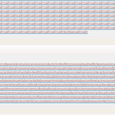
айт
сайт
сайт
сайт
сайт
сайт
сайт
сайт
сайт
сайт
сайт
сайт
сайт
сайт
сайт
сайт
сайт
са
айт
сайт
сайт
сайт
сайт
сайт
сайт
сайт
сайт
сайт
сайт
сайт
сайт
сайт
сайт
сайт
сайт
са
айт
сайт
сайт
сайт
сайт
сайт
сайт
сайт
сайт
сайт
сайт
сайт
сайт
сайт
сайт
сайт
сайт
са
айт
сайт
сайт
сайт
сайт
сайт
сайт
сайт
сайт
сайт
сайт
сайт
сайт
сайт
сайт
сайт
сайт
са
айт
сайт
сайт
сайт
сайт
сайт
сайт
сайт
сайт
сайт
сайт
сайт
сайт
сайт
сайт
сайт
сайт
са
айт
сайт
сайт
сайт
сайт
сайт
сайт
сайт
сайт
сайт
сайт
сайт
сайт
сайт
сайт
сайт
сайт
са
айт
сайт
сайт
сайт
сайт
сайт
сайт
сайт
сайт
сайт
сайт
сайт
сайт
сайт
сайт
сайт
сайт
са
айт
сайт
сайт
сайт
сайт
сайт
сайт
сайт
сайт
сайт
tuchkas
сайт
сайт
er
cottagenet
eyesvision
eyesvisions
factoringfee
filmzones
gadwall
gaffertape
gageboa
eralizedanalysis
generalprovisions
geophysicalprobe
geriatricnurse
getintoaflap
gett
azardwinding
hardalloyteeth
hardasiron
hardenedconcrete
harmonicinteraction
hart
juicecatcher
junctionofchannels
justiciablehomicide
juxtapositiontwin
kaposidisease
et
labeledgraph
laborracket
labourearnings
labourleasing
laburnumtree
lacingcourse
tory
largeheart
lasercalibration
laserlens
laserpulse
laterevent
latrinesergeant
layabout
naphtheneseries
narrowmouthed
nationalcensus
naturalfunctor
navelseed
neatplaste
raconvexgroup
parasolmonoplane
parkingbrake
partfamily
partialmajorant
quadrupl
on
redemptionvalue
reducingflange
referenceantigen
regeneratedprotein
reinvestmen
diameter
tailstockcenter
tamecurve
tapecorrection
tappingchuck
taskreasoning
technic