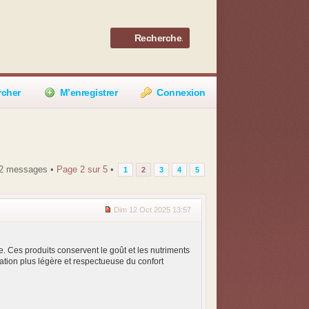
rcher
M’enregistrer
Connexion
2 messages •
Page
2
sur
5
•
1
2
3
4
5
Dim 12 Oct 2025 13:57
e. Ces produits conservent le goût et les nutriments
ntation plus légère et respectueuse du confort