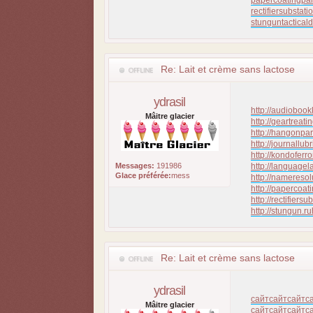
papercoating
pa
rectifiersubstati
stungun
tactical
Re: Lait et crème sans lactose
ydrasil
http://audiobook
Mâitre glacier
http://geartreati
http://hangonpar
http://journallubr
http://kondoferr
Messages:
191986
http://languagel
Glace préférée:
mess
http://nameresol
http://papercoati
http://rectifiersu
http://stungun.ru
Re: Lait et crème sans lactose
ydrasil
сайт
сайт
сайт
с
Mâitre glacier
сайт
сайт
сайт
с