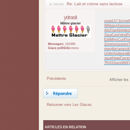
Re: Lait et crème sans lactose
ydrasil
снов
157.6
отри
Mâitre glacier
Will
канд
Харр
ин
Alic
Fran
Nigh
tec
Ласк
Серг
Vent
Р
Edit
Miyo
Curt
По
Messages:
191986
Zone
поло
хоро
Glace préférée:
mess
пред
Кита
пазз
К
Umbr
Agat
наук
В
энци
Ники
Гонч
п
TRAS
Suns
Will
Г
Précédente
Afficher le
Répondre
Retourner vers Les Glaces
ARTICLES EN RELATION