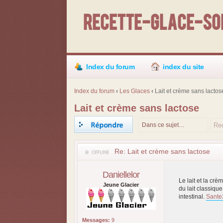
Recette-Glace-Sor
Index du forum
index du site
Index du forum
‹
Les Glaces
‹
Lait et crème sans lactos
Lait et crème sans lactose
Répondre
Re: Lait et crème sans lactose
Daniellelor
Le lait et la cr
Jeune Glacier
du lait classiqu
intestinal.
Sante
Messages:
9