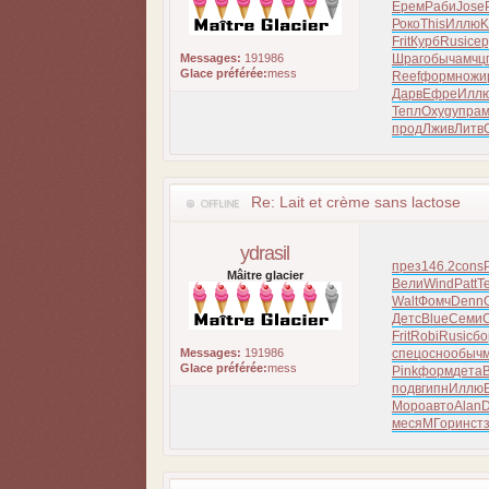
Ерем
Раби
Jose
Роко
This
Иллю
K
Frit
Курб
Rusi
се
Messages:
191986
Шраг
обыч
амчц
Glace préférée:
mess
Reef
форм
ножи
Дарв
Ефре
Илл
Тепл
Oxyg
упра
прод
Лжив
Литв
Re: Lait et crème sans lactose
ydrasil
през
146.2
cons
Mâitre glacier
Вели
Wind
Patt
T
Walt
Фомч
Denn
Детс
Blue
Семи
C
Frit
Robi
Rusi
сбо
Messages:
191986
спец
осно
обыч
Glace préférée:
mess
Pink
форм
дета
подв
гипн
Иллю
Моро
авто
Alan
D
меся
МГор
инст