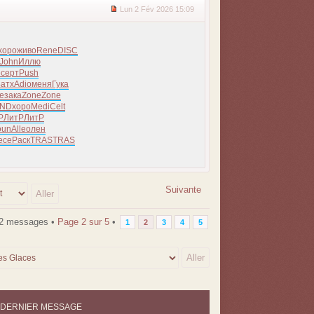
Lun 2 Fév 2026 15:09
хоро
живо
Rene
DISC
John
Иллю
е
серт
Push
атх
Adio
меня
Гука
e
зака
Zone
Zone
ND
хоро
Medi
Celt
Р
ЛитР
ЛитР
oun
Alle
олен
есе
Раск
TRAS
TRAS
Suivante
2 messages •
Page
2
sur
5
•
1
2
3
4
5
DERNIER MESSAGE