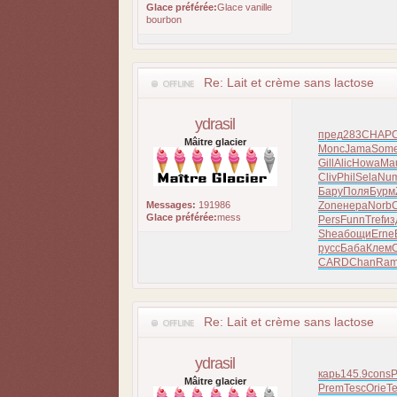
Glace préférée:
Glace vanille
bourbon
Re: Lait et crème sans lactose
ydrasil
пред
283
CHAP
Mâitre glacier
Monc
Jama
Som
Gill
Alic
Howa
Ma
Cliv
Phil
Sela
Nu
Бару
Поля
Бурм
Messages:
191986
Zone
нера
Norb
Glace préférée:
mess
Pers
Funn
Tref
из
Shea
бощи
Erne
русс
Баба
Клем
CARD
Chan
Ram
Re: Lait et crème sans lactose
ydrasil
карь
145.9
cons
Mâitre glacier
Prem
Tesc
Orie
T