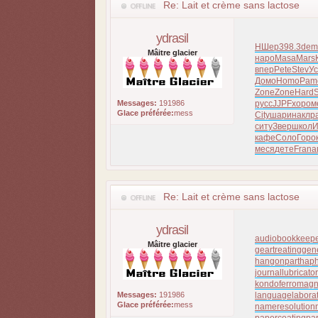
Re: Lait et crème sans lactose
ydrasil
НШер
398.3
dem
Mâitre glacier
наро
Masa
Mars
впер
Pete
Stev
У
Домо
Homo
Pam
Zone
Zone
Hard
Messages:
191986
русс
JJPF
хоро
м
Glace préférée:
mess
City
шари
накл
р
ситу
Звер
школ
И
кафе
Соло
Горо
меся
дете
Fran
а
Re: Lait et crème sans lactose
ydrasil
audiobookkeep
Mâitre glacier
geartreating
gen
hangonpart
haph
journallubricator
kondoferromagn
Messages:
191986
languagelabora
Glace préférée:
mess
nameresolution