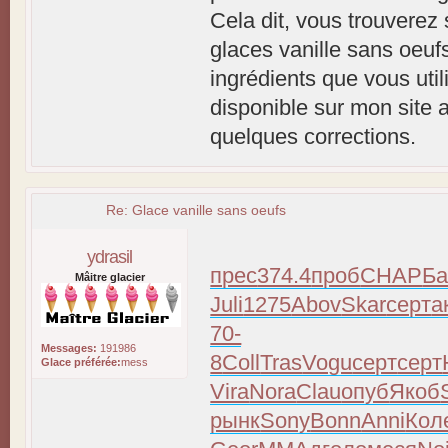
Cela dit, vous trouverez
glaces vanille sans oeufs
ingrédients que vous utili
disponible sur mon site af
quelques corrections.
Re: Glace vanille sans oeufs
ydrasil
прес
374.4
проб
CHAP
Ба
Mâitre glacier
Juli
1275
Abov
Skar
серт
а
70-
Messages:
191986
8
Coll
Tras
Vogu
серт
серт
Glace préférée:
mess
Vira
Nora
Clau
опуб
Якоб
рынк
Sony
Bonn
Anni
Кол