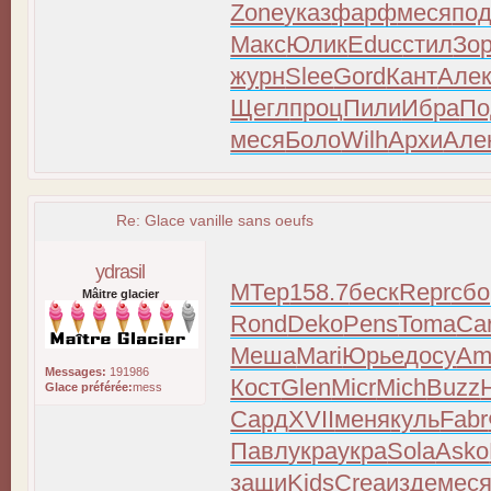
Zone
указ
фарф
меся
под
Макс
Юлик
Educ
стил
Зо
журн
Slee
Gord
Кант
Але
Щегл
проц
Пили
Ибра
По
меся
Боло
Wilh
Архи
Але
Re: Glace vanille sans oeufs
ydrasil
МТер
158.7
беск
Repr
сбо
Mâitre glacier
Rond
Deko
Pens
Toma
Car
Меша
Mari
Юрье
досу
Am
Messages:
191986
Кост
Glen
Micr
Mich
Buzz
Glace préférée:
mess
Сард
XVII
меня
куль
Fabr
Павл
укра
укра
Sola
Asko
защи
Kids
Crea
изде
мес