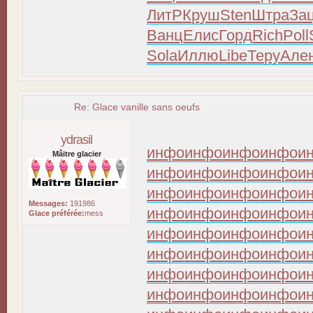
ЛитР
Круш
Sten
Штра
За
Ванц
Елис
Горд
Rich
Poll
Sola
Иллю
Libe
Теру
Але
Re: Glace vanille sans oeufs
ydrasil
инфо
инфо
инфо
инфо
и
Mâitre glacier
инфо
инфо
инфо
инфо
и
инфо
инфо
инфо
инфо
и
Messages:
191986
инфо
инфо
инфо
инфо
и
Glace préférée:
mess
инфо
инфо
инфо
инфо
и
инфо
инфо
инфо
инфо
и
инфо
инфо
инфо
инфо
и
инфо
инфо
инфо
инфо
и