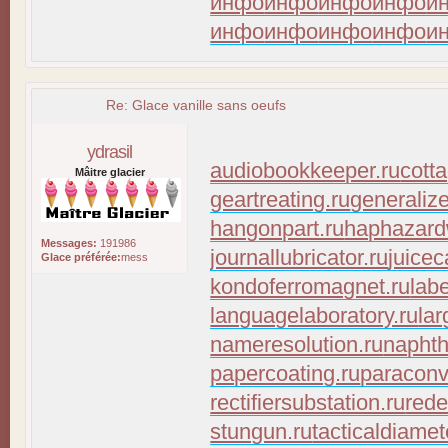
инфо
инфо
инфо
инфо
и
инфо
инфо
инфо
инфо
и
Re: Glace vanille sans oeufs
ydrasil
audiobookkeeper.ru
cott
Mâitre glacier
geartreating.ru
generaliz
hangonpart.ru
haphazard
Messages:
191986
journallubricator.ru
juicec
Glace préférée:
mess
kondoferromagnet.ru
lab
languagelaboratory.ru
lar
nameresolution.ru
naphth
papercoating.ru
paraconv
rectifiersubstation.ru
rede
stungun.ru
tacticaldiamet