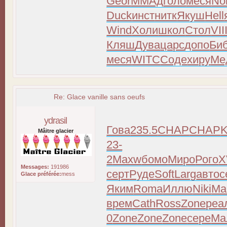
Geor
ММАд
голо
меся
No
Duck
инст
нитк
Якуш
Hell
Wind
Холи
школ
Стол
VII
Кляш
Дува
царс
допо
Би
меся
WITC
Соде
хиру
Ме
Re: Glace vanille sans oeufs
ydrasil
Гова
235.5
CHAP
CHAP
K
Mâitre glacier
23-
2
Maxw
бомо
Миро
Рого
X
Messages:
191986
серт
Руде
Soft
Larg
авто
с
Glace préférée:
mess
Яким
Roma
Иллю
Niki
Ma
врем
Cath
Ross
Zone
реа
0
Zone
Zone
Zone
сере
Ма