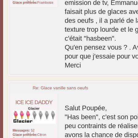
emission de tv, Emmanuel
Glace préférée:
Framboise
faisait plus de glaces av
des oeufs , il a parlé de 
texture trop lourde et le 
c'était "hasbeen".
Qu'en pensez vous ? . Av
pour que j'essaie pour voi
Merci
Re: Glace vanille sans oeufs
ICE ICE DADDY
Salut Poupée,
Glacier
"Has been", c'est son poi
peu contraints de réalis
Messages:
52
avons la chance de disp
Glace préférée:
Citron