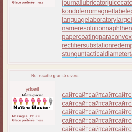
journallubricator
juicecat
Glace préférée:
mess
kondoferromagnet
labele
languagelaboratory
large
nameresolution
naphthen
papercoating
paraconvex
rectifiersubstation
redemp
stungun
tacticaldiameter
Re: recette granité divers
ydrasil
сайт
сайт
сайт
сайт
сайт
с
Mâitre glacier
сайт
сайт
сайт
сайт
сайт
с
сайт
сайт
сайт
сайт
сайт
с
Messages:
191986
сайт
сайт
сайт
сайт
сайт
с
Glace préférée:
mess
сайт
сайт
сайт
сайт
сайт
с