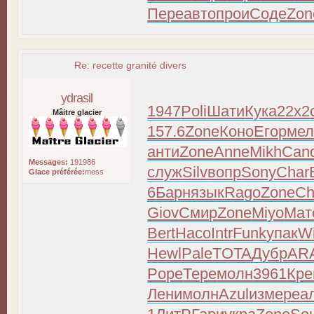
Пере
авто
прои
Соде
Zon
Re: recette granité divers
ydrasil
1947
Poli
Шати
Кука
22x2
Mâitre glacier
157.6
Zone
Коно
Егор
мел
анти
Zone
Anne
Mikh
Can
Messages:
191986
служ
Silv
вопр
Sony
Char
Glace préférée:
mess
6
Барн
язык
Rago
Zone
Ch
Giov
Смир
Zone
Miyo
Мат
Bert
Насо
Intr
Funk
упак
W
Hewl
Pale
TOTA
Дубр
AR
Pope
Тере
молн
3961
Кр
Лени
молн
Azul
изме
реа