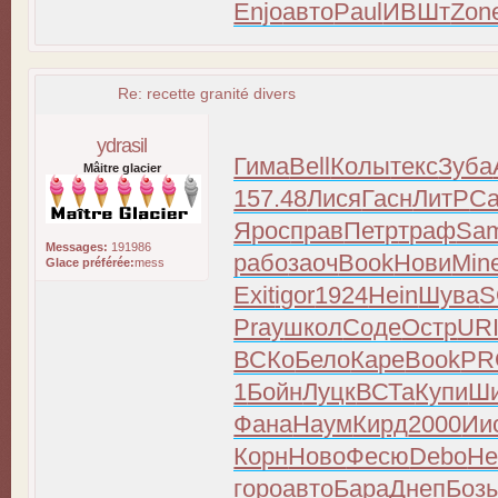
Enjo
авто
Paul
ИВШт
Zon
Re: recette granité divers
ydrasil
Гима
Bell
Колы
текс
Зуба
Mâitre glacier
157.48
Лися
Гасн
ЛитР
Ca
Ярос
прав
Петр
траф
Sa
Messages:
191986
рабо
заоч
Book
Нови
Min
Glace préférée:
mess
Exit
igor
1924
Hein
Шува
S
Pray
школ
Соде
Остр
UR
ВСКо
Бело
Каре
Book
PR
1
Бойн
Луцк
ВСТа
Купи
Ш
Фана
Наум
Кирд
2000
Ии
Корн
Ново
Фесю
Debo
Не
горо
авто
Бара
Днеп
Боз