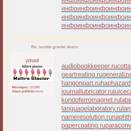
инфо
инфо
инфо
инфо
и
инфо
инфо
инфо
инфо
и
инфо
инфо
инфо
инфо
и
Re: recette granité divers
ydrasil
audiobookkeeper.ru
cott
Mâitre glacier
geartreating.ru
generaliz
hangonpart.ru
haphazard
Messages:
191986
journallubricator.ru
juicec
Glace préférée:
mess
kondoferromagnet.ru
lab
languagelaboratory.ru
lar
nameresolution.ru
naphth
papercoating.ru
paraconv