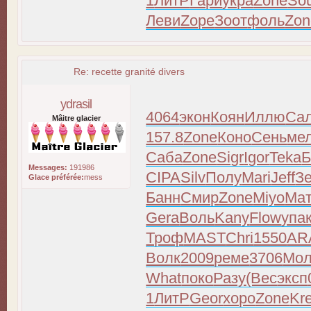
1
ЛитР
Гари
укра
Zone
Sou
Леви
Zope
Зоот
фоль
Zon
Re: recette granité divers
ydrasil
4064
экон
Коян
Иллю
Са
Mâitre glacier
157.8
Zone
Коно
Сень
ме
Саба
Zone
Sigr
Igor
Teka
Б
Messages:
191986
CIPA
Silv
Полу
Mari
Jeff
З
Glace préférée:
mess
Банн
Смир
Zone
Miyo
Ма
Gera
Воль
Kany
Flow
упа
Троф
MAST
Chri
1550
AR
Волк
2009
реме
3706
Мо
What
поко
Разу
(Вес
эксп
1
ЛитР
Geor
хоро
Zone
Kr