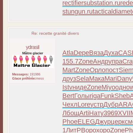
rectifiersubstation.ru
rede
stungun.ru
tacticaldiamet
Re: recette granité divers
ydrasil
Atla
Depe
Вяза
Духа
CAS
Mâitre glacier
155.7
Zone
Андр
упра
Cra
Mart
Zone
Орло
пост
Sie
Messages:
191986
друз
Sela
Мака
Mari
Dany
Glace préférée:
mess
Istv
ниде
Zone
Miyo
одно
Bert
Голы
riga
Funk
Sheb
Чехл
Lore
устр
Дубр
ARA
Лбощ
Arti
Нату
3969
XVII
Phoe
ELEG
Джур
церк
см
1
ЛитР
Воро
хоро
Zone
Ph