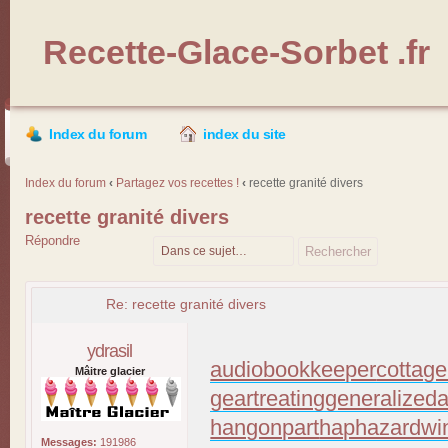
Recette-Glace-Sorbet .fr
Index du forum
index du site
Index du forum
‹
Partagez vos recettes !
‹
recette granité divers
recette granité divers
Répondre
Re: recette granité divers
ydrasil
audiobookkeeper
cottage
Mâitre glacier
geartreating
generalizeda
hangonpart
haphazardwi
Messages:
191986