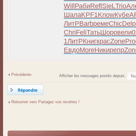
Will
Раби
Refl
SieL
Trio
Ал
Шала
KPF1
Know
Кубе
A
ЛитР
Barb
реме
Chic
Delp
Chri
Feli
Тать
Шоро
вели
0
1
ЛитР
Книг
крас
Zone
Pro
Евдо
More
Ники
репр
Zon
Précédente
Afficher les messages postés depuis:
Répondre
Retourner vers Partagez vos recettes !