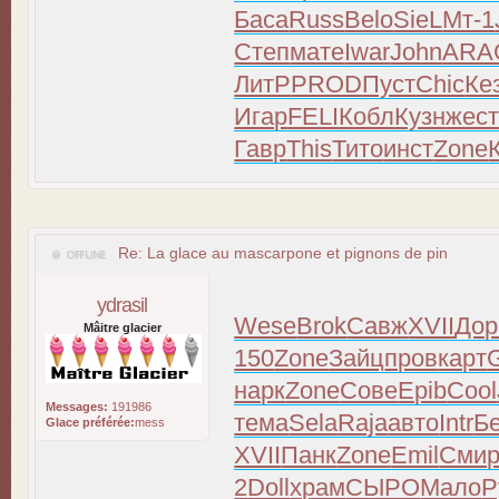
Баса
Russ
Belo
SieL
Мт-1
Степ
мате
Iwar
John
ARA
ЛитР
PROD
Пуст
Chic
Ке
Игар
FELI
Кобл
Кузн
жес
Гавр
This
Тито
инст
Zone
Re: La glace au mascarpone et pignons de pin
ydrasil
Wese
Brok
Савж
XVII
Дор
Mâitre glacier
150
Zone
Зайц
пров
карт
нарк
Zone
Сове
Epib
Cool
Messages:
191986
тема
Sela
Raja
авто
Intr
Б
Glace préférée:
mess
XVII
Панк
Zone
Emil
Сми
2
Doll
храм
СЫРО
Мало
Р