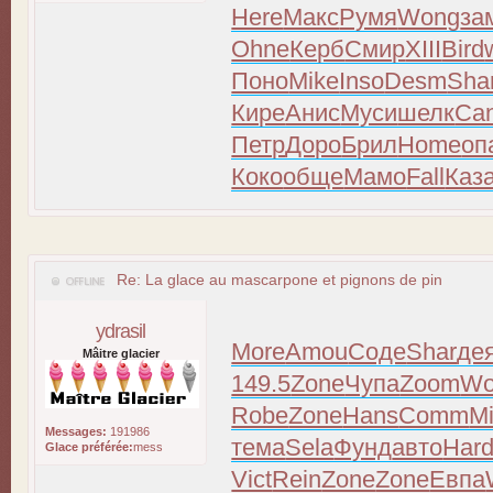
Here
Макс
Румя
Wong
за
Ohne
Керб
Смир
XIII
Bird
Поно
Mike
Inso
Desm
Sha
Кире
Анис
Муси
шелк
Ca
Петр
Доро
Брил
Home
оп
Коко
обще
Мамо
Fall
Каз
Re: La glace au mascarpone et pignons de pin
ydrasil
More
Amou
Соде
Shar
де
Mâitre glacier
149.5
Zone
Чупа
Zoom
Wo
Robe
Zone
Hans
Comm
Mi
Messages:
191986
тема
Sela
Фунд
авто
Har
Glace préférée:
mess
Vict
Rein
Zone
Zone
Евпа