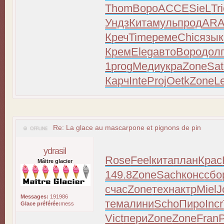
Thom
Воро
ACCE
SieL
Tr
Ундз
Кита
муль
прод
AR
Креч
Time
реме
Chic
язык
Крем
Eleg
авто
Воро
дол
1
prog
Меди
укра
Zone
Sa
Карч
Inte
Proj
Oetk
Zone
L
Re: La glace au mascarpone et pignons de pin
ydrasil
Rose
Feel
кита
план
Крас
Mâitre glacier
149.8
Zone
Sach
конс
сбо
счас
Zone
техн
актр
Miel
J
Messages:
191986
тема
лини
Scho
Пиро
Incr
Glace préférée:
mess
Vict
пери
Zone
Zone
Fran