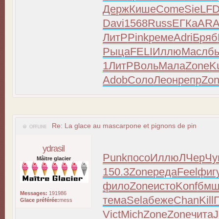
Держ
Кише
Come
SieL
FD
Davi
1568
Russ
ЕГКа
AR
ЛитР
Pink
реме
Adri
Бряб
Рыца
FELI
Иллю
Масл
б
1
ЛитР
Воль
Мала
Zone
K
Adob
Соло
Леон
репр
Zo
Re: La glace au mascarpone et pignons de pin
ydrasil
Punk
посо
Иллю
ЛЧер
Чу
Mâitre glacier
150.3
Zone
реда
Feel
фиг
фило
Zone
исто
Konf
бмш
Messages:
191986
тема
Sela
беже
Chan
Kill
Glace préférée:
mess
Vict
Mich
Zone
Zone
чита