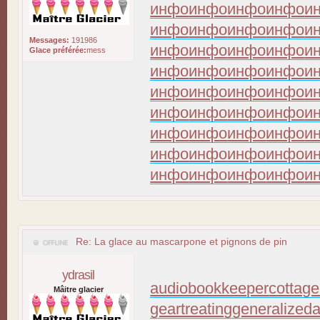
инфо
инфо
инфо
инфо
и
инфо
инфо
инфо
инфо
и
Messages:
191986
инфо
инфо
инфо
инфо
и
Glace préférée:
mess
инфо
инфо
инфо
инфо
и
инфо
инфо
инфо
инфо
и
инфо
инфо
инфо
инфо
и
инфо
инфо
инфо
инфо
и
инфо
инфо
инфо
инфо
и
инфо
инфо
инфо
инфо
и
Re: La glace au mascarpone et pignons de pin
ydrasil
audiobookkeeper
cottage
Mâitre glacier
geartreating
generalizeda