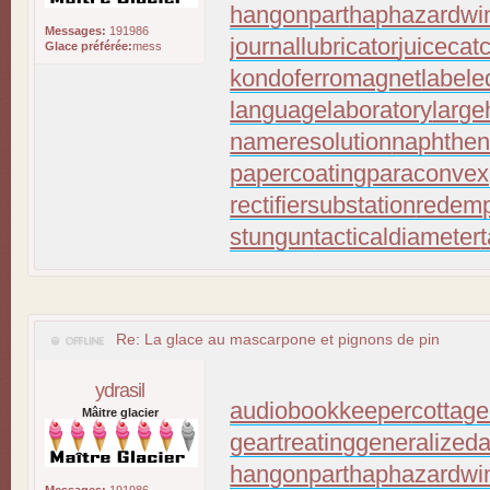
hangonpart
haphazardwi
Messages:
191986
journallubricator
juicecat
Glace préférée:
mess
kondoferromagnet
labele
languagelaboratory
large
nameresolution
naphthen
papercoating
paraconvex
rectifiersubstation
redemp
stungun
tacticaldiameter
Re: La glace au mascarpone et pignons de pin
ydrasil
audiobookkeeper
cottage
Mâitre glacier
geartreating
generalizeda
hangonpart
haphazardwi