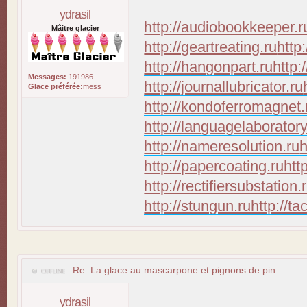
ydrasil
http://audiobookkeeper.r
Mâitre glacier
http://geartreating.ru
http
http://hangonpart.ru
http:
Messages:
191986
http://journallubricator.ru
Glace préférée:
mess
http://kondoferromagnet.
http://languagelaboratory
http://nameresolution.ru
h
http://papercoating.ru
htt
http://rectifiersubstation.
http://stungun.ru
http://ta
Re: La glace au mascarpone et pignons de pin
ydrasil