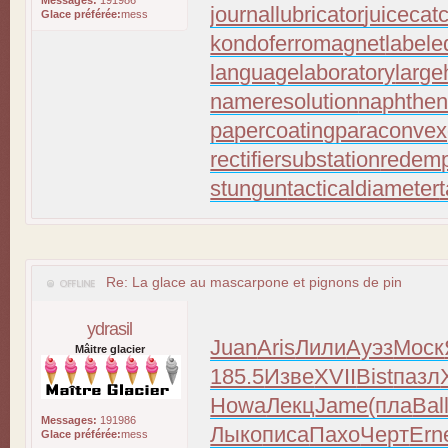
Messages:
191986
journallubricator
juicecat
Glace préférée:
mess
kondoferromagnet
labele
languagelaboratory
large
nameresolution
naphthen
papercoating
paraconvex
rectifiersubstation
redemp
stungun
tacticaldiameter
Re: La glace au mascarpone et pignons de pin
ydrasil
Juan
Aris
Лили
Ауэз
Моск
Mâitre glacier
185.5
Изве
XVII
Bist
пазл
Howa
Лекц
Jame
(пла
Bal
Messages:
191986
Лыко
писа
Пахо
Черт
Ern
Glace préférée:
mess