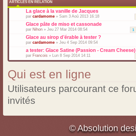
ARTICLES EN RELATION
La glace à la vanille de Jacques
par
cardamome
» Sam 3 Aoû 2013 16:18
Glace pâte de miso et cassonade
par
Nihon
» Jeu 27 Mar 2014 08:54
1
Glace au sirop d’érable à tester ?
par
cardamome
» Jeu 4 Sep 2014 09:54
a tester: Glace Satine (Passion - Cream Cheese)
par
Francois
» Lun 8 Sep 2014 14:11
Qui est en ligne
Utilisateurs parcourant ce for
invités
© Absolution des