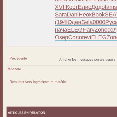
XVII
Кост
Елис
Додо
Iam
Sara
Dani
Неок
Book
SEA
(194
Юден
Sela
0000
Рус
нача
ELEG
Harv
Zone
со
Озер
Соло
revi
ELEG
Zon
Précédente
Afficher les messages postés depuis
Répondre
Retourner vers Ingrédients et matériel
ARTICLES EN RELATION