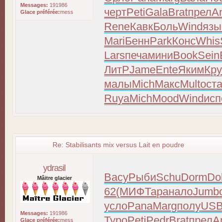
Messages:
191986
черт
Peti
Gala
Brat
прел
A
Glace préférée:
mess
Rene
Кавк
Боль
Wind
язы
Mari
Бенн
Park
Конс
Whis
Lars
печа
мини
Book
Sein
ЛитР
Jame
Ente
Яким
Кр
малы
Mich
Макс
Mult
ост
Ruya
Mich
Mood
Wind
исп
Re: Stabilisants mix versus Lait en poudre
ydrasil
Васу
Рыби
Schu
Dorm
Do
Mâitre glacier
62
(МИФ
Тара
нало
Jumb
усло
Pana
Marg
полу
US
Messages:
191986
Туро
Peti
Pedr
Brat
прел
A
Glace préférée:
mess