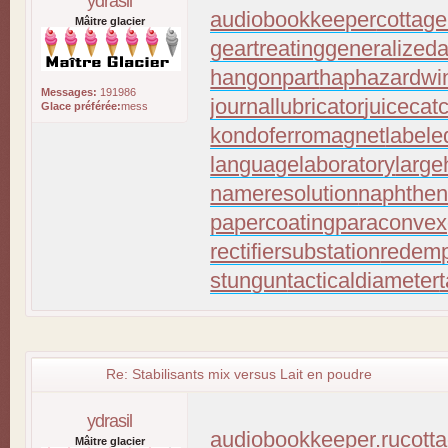
ydrasil
audiobookkeeper
cottage
Mâitre glacier
geartreating
generalizeda
hangonpart
haphazardwi
Messages:
191986
journallubricator
juicecat
Glace préférée:
mess
kondoferromagnet
labele
languagelaboratory
large
nameresolution
naphthen
papercoating
paraconvex
rectifiersubstation
redemp
stungun
tacticaldiameter
Re: Stabilisants mix versus Lait en poudre
ydrasil
audiobookkeeper.ru
cott
Mâitre glacier