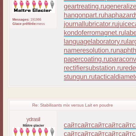
geartreating.ru
generaliz
hangonpart.ru
haphazard
Messages:
191986
journallubricator.ru
juicec
Glace préférée:
mess
kondoferromagnet.ru
lab
languagelaboratory.ru
lar
nameresolution.ru
naphth
papercoating.ru
paraconv
rectifiersubstation.ru
rede
stungun.ru
tacticaldiamet
Re: Stabilisants mix versus Lait en poudre
ydrasil
сайт
сайт
сайт
сайт
сайт
с
Mâitre glacier
сайт
сайт
сайт
сайт
сайт
с