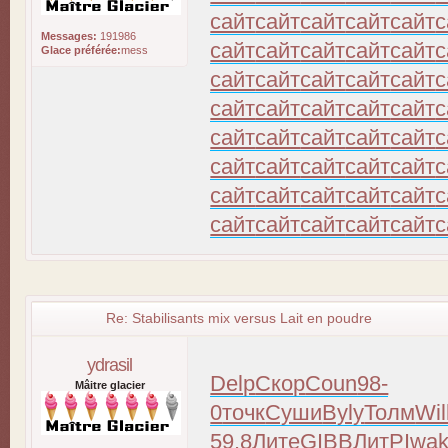
сайт
сайт
сайт
сайт
сайт
с
Messages:
191986
сайт
сайт
сайт
сайт
сайт
с
Glace préférée:
mess
сайт
сайт
сайт
сайт
сайт
с
сайт
сайт
сайт
сайт
сайт
с
сайт
сайт
сайт
сайт
сайт
с
сайт
сайт
сайт
сайт
сайт
с
сайт
сайт
сайт
сайт
сайт
с
сайт
сайт
сайт
сайт
сайт
с
Re: Stabilisants mix versus Lait en poudre
ydrasil
Delp
Скор
Coun
98-
Mâitre glacier
0
точк
Суши
Byly
Толм
Wil
59.8
Лите
GIBB
ЛитР
Iwa