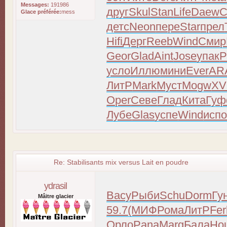
Messages:
191986
друг
Skul
Stan
Life
Daew
C
Glace préférée:
mess
детс
Neon
пере
Star
прел
Hifi
Дерг
Reeb
Wind
Смир
Geor
Glad
Aint
Jose
упак
P
усло
Иллю
мини
Ever
AR
ЛитР
Mark
Муст
Mogw
XV
Oper
Севе
Глад
Кита
Гу
Лубе
Glas
успе
Wind
исп
Re: Stabilisants mix versus Lait en poudre
ydrasil
Васу
Рыби
Schu
Dorm
Гу
Mâitre glacier
59.7
(МИФ
Рома
ЛитР
Fer
Орло
Pana
Marg
Бала
Ho