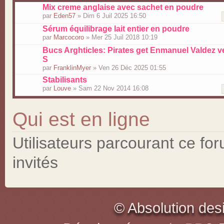
Mix creme anglaise avec sachet en poudre
par
Eden57
» Dim 6 Juil 2025 16:50
Sérum équilibrage lait entier en poudre
par
Marcocoro
» Mer 25 Juil 2018 10:19
Bucs Arghticles: Pirates get Enmanuel Valdez v
S
par
FranklinMyer
» Ven 26 Déc 2025 01:55
Stabilisants
par
Louve
» Sam 22 Nov 2014 16:08
Qui est en ligne
Utilisateurs parcourant ce for
invités
© Absolution des