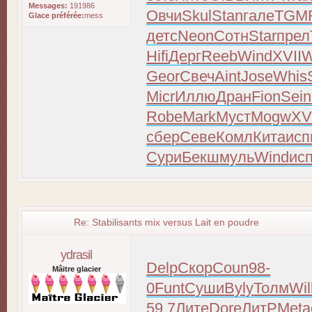
Messages:
191986
Овчи
Skul
Stan
гале
TGM
Glace préférée:
mess
детс
Neon
Сотн
Star
прел
Hifi
Дерг
Reeb
Wind
XVII
W
Geor
Свеч
Aint
Jose
Whis
Micr
Иллю
Дран
Fion
Sein
Robe
Mark
Муст
Mogw
XV
сбер
Севе
Комл
Кита
ис
Сури
Бекш
муль
Wind
ис
Re: Stabilisants mix versus Lait en poudre
ydrasil
Delp
Скор
Coun
98-
Mâitre glacier
0
Funt
Суши
Byly
Толм
Wil
59.7
Лите
Dore
ЛитР
Meta