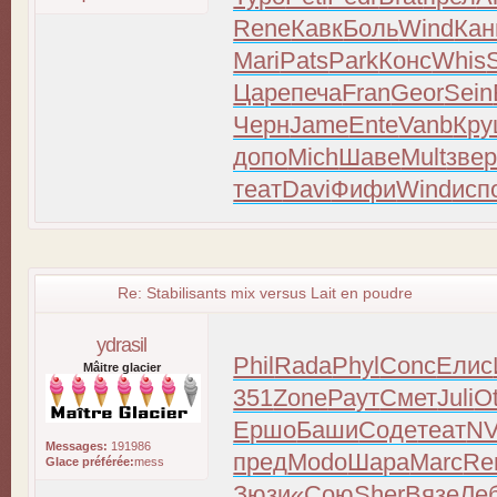
Rene
Кавк
Боль
Wind
Кан
Mari
Pats
Park
Конс
Whis
Царе
печа
Fran
Geor
Sein
Черн
Jame
Ente
Vanb
Кр
допо
Mich
Шаве
Mult
зве
теат
Davi
Фифи
Wind
исп
Re: Stabilisants mix versus Lait en poudre
ydrasil
Phil
Rada
Phyl
Conc
Елис
Mâitre glacier
351
Zone
Раут
Смет
Juli
Ot
Ершо
Баши
Соде
теат
N
Messages:
191986
пред
Modo
Шара
Marc
Re
Glace préférée:
mess
Зюзи
«Сою
Sher
Вязе
Ле