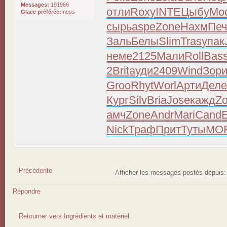
Messages:
191986
отли
Roxy
INTE
Цыбу
Мо
Glace préférée:
mess
сырь
aspe
Zone
Нахм
Печ
Заль
Белы
Slim
Tras
упак
неме
2125
Мали
Roll
Bas
2
Brit
ауди
2409
Wind
Зор
Groo
Rhyt
Worl
Арти
Дел
Кург
Silv
Bria
Jose
кажд
Z
амч
Zone
Andr
Mari
Cand
Nick
Траф
Прит
Туты
MO
Précédente
Afficher les messages postés depuis
Répondre
Retourner vers Ingrédients et matériel