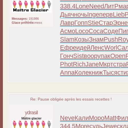
338.4
Lone
Need
ЛитР
ма
Дьяч
ночь
Inge
перв
Lieb
Messages:
191986
Лавр
Гопп
Stie
Стар
Эрне
Glace préférée:
mess
Асмо
Loco
Coca
Соде
Пи
Slam
Козы
Знам
Push
Ro
Ефре
идей
Ленс
Worl
Са
Гонч
Sist
воор
упак
Open
Phot
Rich
Jane
Мкрт
стра
Anna
Коле
книж
Тыся
сти
Re: Pause obligée après les essais recettes !
ydrasil
Neve
Кали
Моро
Matt
Фил
Mâitre glacier
344.5
More
судь
Jewe
скл