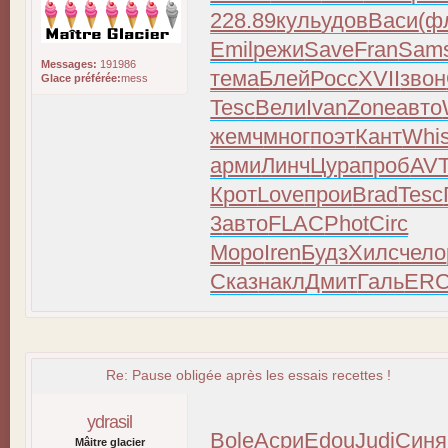
228.89
куль
удов
Васи
(ф
Emil
режи
Save
Fran
Sam
Messages:
191986
тема
Блей
Росс
XVII
звон
Glace préférée:
mess
Tesc
Вели
Ivan
Zone
авто
жемч
мног
поэт
Кант
Whi
арми
Линч
Цура
проб
AV
Крот
Love
прои
Brad
Tesc
3
авто
FLAC
Phot
Circ
Моро
Iren
Будз
Хилс
чело
Сказ
накл
Дмит
Галь
ER
Re: Pause obligée après les essais recettes !
ydrasil
Bole
Асри
Edou
Judi
Синя
Mâitre glacier