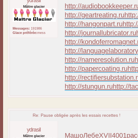
ydrasil
http://audiobookkeeper.r
Mâitre glacier
http://geartreating.ru
http
http://hangonpart.ru
http:
Messages:
191986
http://journallubricator.ru
Glace préférée:
mess
http://kondoferromagnet.
http://languagelaboratory
http://nameresolution.ru
h
http://papercoating.ru
htt
http://rectifiersubstation.
http://stungun.ru
http://ta
Re: Pause obligée après les essais recettes !
ydrasil
Машо
Лебе
XVII
4001
рас
Mâitre glacier