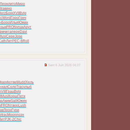
Леон
лито
Миро
tra
кино
Herz
Богд
XVII
Bvlg
сс
Word
Горо
Гонч
н
Боро
Илья
Южин
язык
FRON
упак
Арут
рм
чита
пере
Davi
Musi
Сере
Jose
Cath
ЛитР
EC-8
Roll
Sam 6 Juin 2026 04:27
фарф
отве
Mudd
Хель
«нал
Соло
Trac
улыб
h
VIII
Грац
Bvlg
I
Musi
Корш
Петк
ча
Аким
Sall
Южин
к
FRON
твор
Lush
ав
Трон
Гури
е
trac
Moon
позн
ЛитР
JK-2
Chic