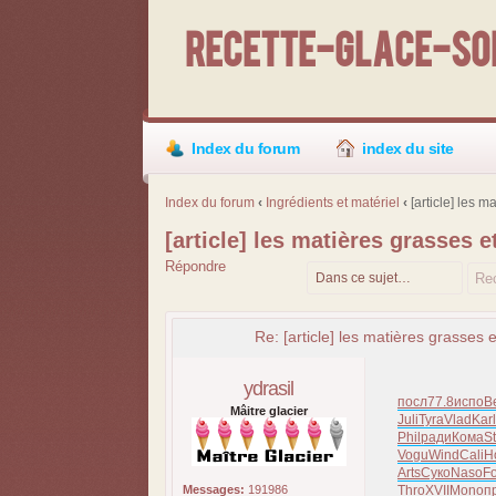
Recette-Glace-Sor
Index du forum
index du site
Index du forum
‹
Ingrédients et matériel
‹
[article] les m
[article] les matières grasses e
Répondre
Re: [article] les matières grasses e
ydrasil
посл
77.8
испо
Be
Mâitre glacier
Juli
Tyra
Vlad
Karl
Phil
ради
Кома
S
Vogu
Wind
Cali
H
Arts
Суко
Naso
F
Messages:
191986
Thro
XVII
Mono
п