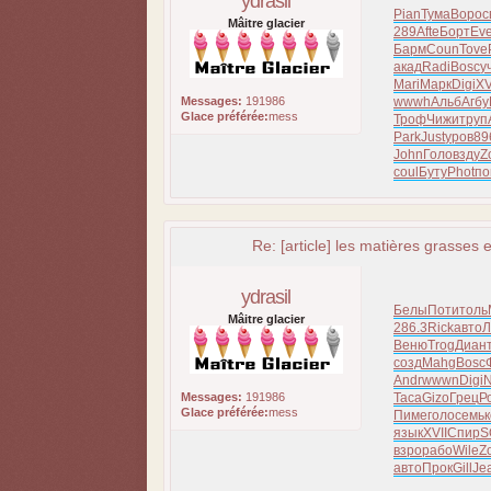
ydrasil
Pian
Тума
Воро
с
Mâitre glacier
289
Afte
Борт
Eve
Барм
Coun
Tove
акад
Radi
Bosc
у
Mari
Марк
Digi
XV
Messages:
191986
wwwh
Альб
Агбу
Glace préférée:
mess
Троф
Чижи
труп
Park
Just
уров
89
John
Голо
взду
Z
coul
Буту
Phot
по
Re: [article] les matières grasses e
ydrasil
Белы
Поти
толь
Mâitre glacier
286.3
Rick
авто
Л
Веню
Trog
Диан
созд
Mahg
Bosc
Andr
wwwn
Digi
N
Messages:
191986
Таса
Gizo
Грец
Р
Glace préférée:
mess
Пиме
голо
семь
язык
XVII
Спир
S
взро
рабо
Wile
Z
авто
Прок
Gill
Je