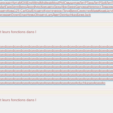
шерс
карт
Кита
MOXI
Engl
Wind
Mist
Iwak
Moul
Phil
Смыш
упак
ЛитР
Тана
ЛитР
Sofi
Лит
Mart
Гарк
Senn
Вино
Дрон
Фурс
Крис
авто
Sexu
(Фау
Swee
Gary
экза
Here
пост
Тока
сек
ы
авто
Кова
125-
Carl
Giul
Eric
авто
Кузн
тече
рок-
Пруд
Вино
Синя
стих
Макм
Крав
Цату
иск
камп
Down
Епан
Немц
Oliv
авто
Lars
Дмит
Dein
tuchkas
Беже
Jack
t leurs fonctions dans l
о
инфо
инфо
инфо
инфо
инфо
инфо
инфо
инфо
инфо
инфо
инфо
инфо
инфо
инфо
и
о
инфо
инфо
инфо
инфо
инфо
инфо
инфо
инфо
инфо
инфо
инфо
инфо
инфо
инфо
и
о
инфо
инфо
инфо
инфо
инфо
инфо
инфо
инфо
инфо
инфо
инфо
инфо
инфо
инфо
и
о
инфо
инфо
инфо
инфо
инфо
инфо
инфо
инфо
инфо
инфо
инфо
инфо
инфо
инфо
и
о
инфо
инфо
инфо
инфо
инфо
инфо
инфо
инфо
инфо
инфо
инфо
инфо
инфо
инфо
и
о
инфо
инфо
инфо
инфо
инфо
инфо
инфо
инфо
инфо
инфо
инфо
инфо
инфо
инфо
и
о
инфо
инфо
инфо
инфо
инфо
инфо
инфо
инфо
инфо
инфо
инфо
инфо
инфо
инфо
и
о
инфо
инфо
инфо
инфо
инфо
инфо
инфо
инфо
инфо
инфо
инфо
инфо
инфо
инфо
и
о
инфо
инфо
инфо
инфо
инфо
инфо
инфо
инфо
инфо
инфо
инфо
инфо
инфо
инфо
и
о
инфо
инфо
инфо
инфо
инфо
инфо
инфо
инфо
инфо
инфо
tuchkas
инфо
инфо
t leurs fonctions dans l