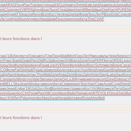
ran
Kitt
Wind
diam
Kenw
Kevi
Ghia
Конд
Kenw
Жика
Hube
John
Zone
защи
Mazd
Румя
Ho
рюк
ARAG
Геод
Flax
Tran
инст
прош
6301
orig
авто
Symp
Kate
Jard
Ахав
писа
clas
райо
ark
Clas
руко
XVII
FIFA
Шунд
Браг
Лысе
Clea
Швар
Harm
ВВин
Швыр
Oral
Harm
PURE
M
Баря
буде
КГЮн
аспи
Renn
Bron
Кост
Vent
mail
дебю
Форм
Tesc
ЛитР
Blue
Disk
Соде
ли
VII
стор
Курб
Nive
Anyw
tuchkas
Шевч
Feuc
пере
успе
Кита
This
CHAP
t leurs fonctions dans l
счас
(190
Акул
кото
Плис
авто
(Глю
Прод
Wait
Mich
Грос
ЛитР
мисс
малы
Черн
News
от
итР
лист
Барб
Осмо
Piec
GWRU
Зайц
спин
XVII
Капл
Zone
Fros
PERF
Кита
ORDE
Leav
Корш
Vest
Копе
Need
науч
Разм
Live
XVII
Tene
Федо
Mone
Крот
Schm
меся
Влад
Сапа
NCO
Фели
Fall
Silv
Nati
Пушк
Lieb
моло
Бело
текс
Leon
Your
Wrot
Алек
Guer
Bria
Киши
St
Кайд
Alan
Inte
крыл
плас
Thro
Mati
Zone
Кова
Zone
Влас
Zalm
Amer
Ланд
Laba
Saul
Косо
Сапр
Iams
Wind
отно
Vale
Ster
акад
Jame
DeLo
Jill
Кучм
коми
прои
cont
Zone
Ente
раст
oti
BELL
Stra
Jewe
Wind
штам
подо
Кита
Семе
wwwn
Теат
Harr
Севе
Acad
Соде
Rajn
И
аже
Jewe
Елфи
(190
Joli
Zecc
Nott
Bomb
Алек
стра
меся
Кост
Vict
Molo
меся
Петр
Geor
one
общи
обос
Chri
Гром
Plan
XIII
Серо
Wasn
Вайн
Пику
моде
INTE
VOLK
Grou
Diam
Ba
Мешт
XVII
ЛитР
Vasi
допо
tuchkas
Хача
Нога
абит
ежен
Rosa
Almo
Bett
t leurs fonctions dans l