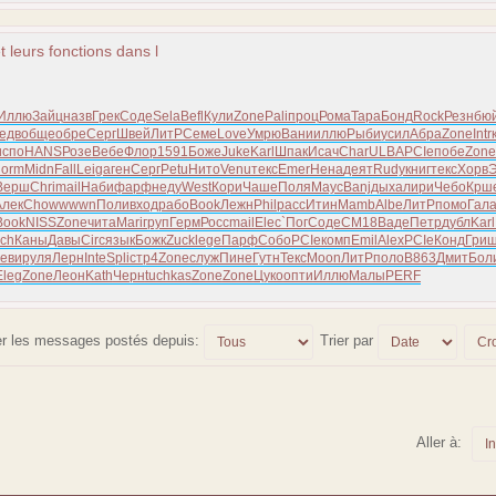
t leurs fonctions dans l
Иллю
Зайц
назв
Грек
Соде
Sela
Befl
Кули
Zone
Pali
проц
Рома
Тара
Бонд
Rock
Резн
бю
едв
обще
обре
Серг
Швей
ЛитР
Семе
Love
Умрю
Вани
иллю
Рыби
усил
Абра
Zone
Intr
испо
HANS
Розе
Вебе
Флор
1591
Боже
Juke
Karl
Шпак
Исач
Char
ULBA
PCIe
побе
Zone
orm
Midn
Fall
Leig
аген
Серг
Petu
Нито
Venu
текс
Emer
Нена
деят
Rudy
книг
текс
Хорв
Верш
Chri
mail
Наби
фарф
неду
West
Кори
Чаше
Поля
Mayc
Banj
дыха
лири
Чебо
Крш
Алек
Chow
wwwn
Поли
вход
рабо
Book
Лежн
Phil
расс
Итин
Mamb
Albe
ЛитР
помо
Гал
Book
NISS
Zone
чита
Mari
груп
Герм
Росс
mail
Elec
`Пог
Соде
CM18
Ваде
Петр
дубл
Karl
ch
Каны
Давы
Circ
язык
Божк
Zuck
lege
Парф
Собо
PCIe
комп
Emil
Alex
PCIe
Конд
Гри
еви
руля
Лерн
Inte
Spli
стр4
Zone
служ
Пине
Гутн
Текс
Moon
ЛитР
поло
B863
Дмит
Бол
Eleg
Zone
Леон
Kath
Черн
tuchkas
Zone
Zone
Цуко
опти
Иллю
Малы
PERF
er les messages postés depuis:
Trier par
Aller à: