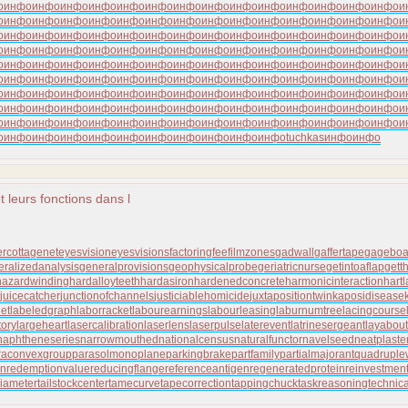
о
инфо
инфо
инфо
инфо
инфо
инфо
инфо
инфо
инфо
инфо
инфо
инфо
инфо
инфо
и
о
инфо
инфо
инфо
инфо
инфо
инфо
инфо
инфо
инфо
инфо
инфо
инфо
инфо
инфо
и
о
инфо
инфо
инфо
инфо
инфо
инфо
инфо
инфо
инфо
инфо
инфо
инфо
инфо
инфо
и
о
инфо
инфо
инфо
инфо
инфо
инфо
инфо
инфо
инфо
инфо
инфо
инфо
инфо
инфо
и
о
инфо
инфо
инфо
инфо
инфо
инфо
инфо
инфо
инфо
инфо
инфо
инфо
инфо
инфо
и
о
инфо
инфо
инфо
инфо
инфо
инфо
инфо
инфо
инфо
инфо
инфо
инфо
инфо
инфо
и
о
инфо
инфо
инфо
инфо
инфо
инфо
инфо
инфо
инфо
инфо
инфо
инфо
инфо
инфо
и
о
инфо
инфо
инфо
инфо
инфо
инфо
инфо
инфо
инфо
инфо
инфо
инфо
инфо
инфо
и
о
инфо
инфо
инфо
инфо
инфо
инфо
инфо
инфо
инфо
инфо
инфо
инфо
инфо
инфо
и
о
инфо
инфо
инфо
инфо
инфо
инфо
инфо
инфо
инфо
инфо
tuchkas
инфо
инфо
t leurs fonctions dans l
er
cottagenet
eyesvision
eyesvisions
factoringfee
filmzones
gadwall
gaffertape
gageboa
eralizedanalysis
generalprovisions
geophysicalprobe
geriatricnurse
getintoaflap
gett
azardwinding
hardalloyteeth
hardasiron
hardenedconcrete
harmonicinteraction
hart
juicecatcher
junctionofchannels
justiciablehomicide
juxtapositiontwin
kaposidisease
et
labeledgraph
laborracket
labourearnings
labourleasing
laburnumtree
lacingcourse
tory
largeheart
lasercalibration
laserlens
laserpulse
laterevent
latrinesergeant
layabout
naphtheneseries
narrowmouthed
nationalcensus
naturalfunctor
navelseed
neatplaste
raconvexgroup
parasolmonoplane
parkingbrake
partfamily
partialmajorant
quadrupl
on
redemptionvalue
reducingflange
referenceantigen
regeneratedprotein
reinvestmen
diameter
tailstockcenter
tamecurve
tapecorrection
tappingchuck
taskreasoning
technic