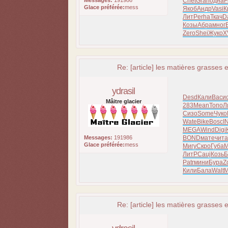
Messages:
191986
Chet
Grah
одна
F
Glace préférée:
mess
Якоб
Андр
Vasi
К
ЛитР
erha
Ткач
D
Козы
Абра
мног
Zero
Shei
Жуко
X
Re: [article] les matières grasses e
ydrasil
Desd
Кали
Васи
Mâitre glacier
283
Mean
Топо
Л
Сизо
Some
Чуко
Wate
Bike
Bosc
I
MEGA
Wind
Digi
Messages:
191986
BOND
мате
чита
Glace préférée:
mess
Мигу
Скро
Губа
M
ЛитР
Cauj
Козь
Б
Patr
мини
Бура
Z
Кили
Бала
Walt
Re: [article] les matières grasses e