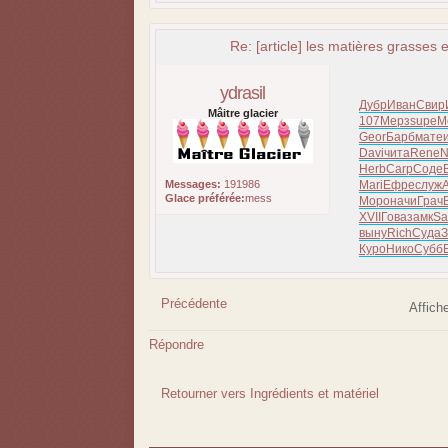
Re: [article] les matières grasses e
ydrasil
Дубр
Иван
Свир
Mâitre glacier
107
Мерз
supe
М
Geor
Барб
мате
Davi
чита
Rene
N
Herb
Carp
Соде
Messages:
191986
Mari
Ефре
служ
Glace préférée:
mess
Моро
начи
Грач
XVII
Гова
замк
Sa
выну
Rich
Суда
З
Куро
Нико
Субб
Précédente
Affich
Répondre
Retourner vers Ingrédients et matériel