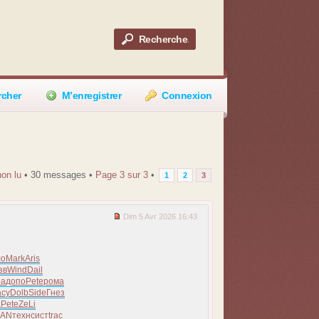
rcher
M’enregistrer
Connexion
on lu
• 30 messages •
Page
3
sur
3
•
1
2
3
Dim 5 Avr 2026 16:43
ло
Mark
Aris
зв
Wind
Dail
ра
допо
Pete
рома
асу
Dolb
Side
Гнез
a
Pete
ZeLi
AN
техн
сист
trac