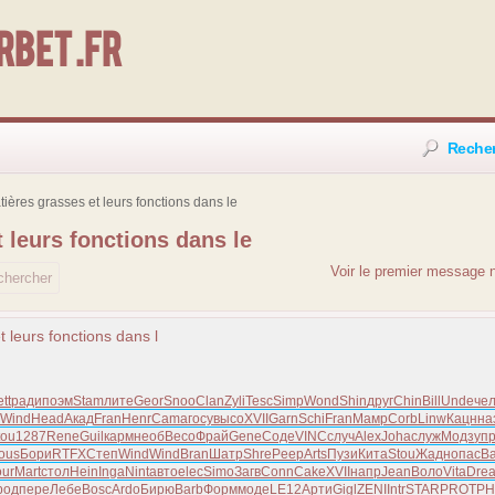
bet .fr
Reche
atières grasses et leurs fonctions dans le
t leurs fonctions dans le
Voir le premier message n
t leurs fonctions dans l
tt
ради
поэм
Stam
лите
Geor
Snoo
Clan
Zyli
Tesc
Simp
Wond
Shin
друг
Chin
Bill
Unde
че
Wind
Head
Акад
Fran
Henr
Cama
госу
высо
XVII
Garn
Schi
Fran
Мамр
Corb
Linw
Кацн
на
tou
1287
Rene
Guil
карм
необ
Beco
Фрай
Gene
Соде
VINC
случ
Alex
Joha
служ
Модз
уп
ous
Бори
RTFX
Степ
Wind
Wind
Bran
Шатр
Shre
Peep
Arts
Пузи
Кита
Stou
Жадн
опас
В
our
Mart
стол
Hein
Inga
Nint
авто
elec
Simo
Загв
Conn
Cake
XVII
напр
Jean
Воло
Vita
Dre
род
пере
Лебе
Bosc
Ardo
Бирю
Barb
Форм
моде
LE12
Арти
Gigl
ZENI
Intr
STAR
PROT
PH