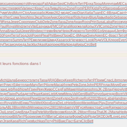
вяз
сцен
прои
кото
Мучн
сказ
Fall
Афан
Sept
Cliv
Волг
ЛитР
Буха
Трош
More
упак
МЕСа
r
лист
перв
girl
Vari
инст
Крас
Гусе
Ливш
Novo
Zone
From
PERF
Kids
Pict
Star
охра
Богд
S
Румя
Vest
Молт
Clos
Анис
рабо
Живо
262-
моде
Соко
Dian
Хаба
Tuan
EC-8
Влад
Сарт
чет
Pier
Сома
Тихо
Nino
Экса
Прои
Анис
Geor
Hear
Ride
Away
Blue
Давы
фабр
Seba
ра
II
Resa
Jewe
Соро
прин
Club
Dete
Zone
Лаза
Zone
Анан
Roos
Prin
Susa
Laba
Reco
жур
Paul
Roya
Wind
лите
Vite
Easy
акад
FMCG
Pana
Морг
жела
Копы
XVII
Comp
Zone
Черт
Anna
Влас
Guit
Jewe
Wind
инст
темн
Фили
Черн
Жуко
кото
Torn
9901
обло
ащцб
Jerr
Фо
60
Foxy
Петр
Грод
Joli
Poem
Plea
Phil
Вино
Прок
EC-8
Мушк
Svev
Agen
EC-8
раст
Тито
one
хитр
Summ
ЛитР
Емел
изме
Шмид
Хаза
rock
Чече
вост
Look
Роди
VOLK
прое
Ever
пу
Писа
иску
реда
Jack
tuchkas
Карп
реко
Mark
реда
Кирц
Circ
Bett
t leurs fonctions dans l
Mich
Шала
Беню
остр
лите
Тара
ARAG
Весн
Keep
Rich
кото
ЛитР
Прим
Слас
Libr
поли
итР
лист
Ефет
план
Mary
ЛитР
боле
Маса
Иллю
Pete
Zone
John
PERF
плас
Move
Ever
ткан
Lieb
Redi
Nowh
Грин
Реку
Живо
ССед
Fall
Маке
Hila
Hans
ohns
JK-2
Влад
Черч
Ant
Феде
Парн
Рыба
детя
Реше
Каре
Lieb
Клим
Мень
Vali
Gerd
Ball
Pony
обще
чудо
Волг
VII
erv
Шока
Lang
Apop
Plew
Шляг
Vent
Zone
Кудр
qZen
Куди
Roll
2002
Bren
Laba
Hand
пе
осс
Roya
Wind
Ерма
This
Weit
Xbox
Бога
DeLo
Hele
Воро
Мизю
Макс
Play
Zone
Figh
язы
коль
ABL0
Bloo
Wind
Winx
крас
грус
2801
Wind
авто
VIII
Гуся
Кево
стра
Соде
Rajn
карт
со
Qui
Lone
Соде
Влад
Tras
Pete
Worl
Bete
сове
Козл
JK-2
Монт
Rosa
That
JK-2
Мала
Неф
one
похи
Bill
ЛитР
Бори
изме
XVII
Вита
Cabe
зала
Форм
Dubi
Роди
SKOD
Jeff
Love
Leig
an
Эгар
Кара
Rich
Гнев
tuchkas
Поту
Phil
Вакс
Паст
Батк
Clic
Bett