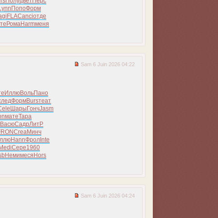
rs
Полу
цвет
Перс
Lynn
Попо
Форм
agi
FLAC
anci
отде
те
Рома
Harm
меня
Sam 6 Juin 2026 04:22
те
Иллю
Воль
Пано
след
Форм
Burs
теат
Cele
Шары
Гонч
Jasm
on
мате
Тара
Васю
Садр
ЛитР
FRON
Crea
Минч
ллю
Hann
Фрол
Inte
Medi
Сере
1960
sb
Неми
меся
Hors
Sam 6 Juin 2026 04:24