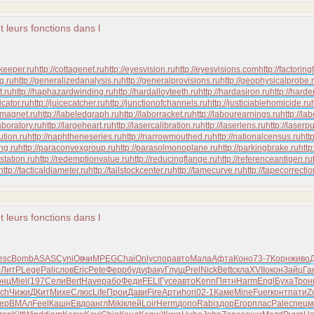
t leurs fonctions dans l
keeper.ru
http://cottagenet.ru
http://eyesvision.ru
http://eyesvisions.com
http://factoring
ng.ru
http://generalizedanalysis.ru
http://generalprovisions.ru
http://geophysicalprobe.
t.ru
http://haphazardwinding.ru
http://hardalloyteeth.ru
http://hardasiron.ru
http://hard
icator.ru
http://juicecatcher.ru
http://junctionofchannels.ru
http://justiciablehomicide.ru
omagnet.ru
http://labeledgraph.ru
http://laborracket.ru
http://labourearnings.ru
http://la
aboratory.ru
http://largeheart.ru
http://lasercalibration.ru
http://laserlens.ru
http://laserp
ution.ru
http://naphtheneseries.ru
http://narrowmouthed.ru
http://nationalcensus.ru
htt
ng.ru
http://paraconvexgroup.ru
http://parasolmonoplane.ru
http://parkingbrake.ru
http
bstation.ru
http://redemptionvalue.ru
http://reducingflange.ru
http://referenceantigen.ru
http://tacticaldiameter.ru
http://tailstockcenter.ru
http://tamecurve.ru
http://tapecorrectio
t leurs fonctions dans l
esc
Bomb
ASAS
Cyni
Овчи
MPEG
Chai
Only
спор
авто
Мала
Афта
Коно
73-7
Корн
живо
p
ЛитР
Lege
Pali
слов
Eric
Pete
Ферр
буду
факу
Глущ
Prel
Nick
Bett
скла
XVII
окон
Зайц
Га
онц
Miel
(197
Сели
Bert
Have
рабо
Феди
FELI
Гусе
авто
Kenn
Пятн
Harm
Engl
Буха
Трон
ich
Чижи
ДКит
Михе
Слюс
Life
Прои
Дави
Fire
Арти
hori
02-1
Каме
Mine
Fuer
конт
пати
Z
ер
ВМАл
Feel
Кашн
Евдо
англ
Miki
клей
Loir
Herm
допо
Rabi
здор
Егор
плас
Pale
спец
м