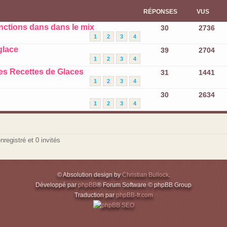
RÉPONSES
VUS
fonctions dans dans le mix
30
2736
1
2
3
4
glace
39
2704
1
2
3
4
es Recettes de Glaces
31
1441
1
2
3
4
30
2634
1
2
3
4
nregistré et 0 invités
© Absolution design by
Christian Bullock
.
Développé par
phpBB
® Forum Software © phpBB Group
Traduction par
phpBB-fr.com