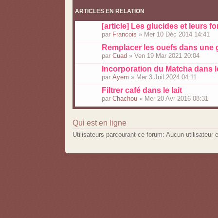
ARTICLES EN RELATION
[article] Les glucides et leurs 
par
Francois
» Mer 10 Déc 2014 14:41
Remplacer les ouefs dans une 
par
Cuad
» Ven 19 Mar 2021 20:04
Incorporation du Matcha dans l
par
Ayem
» Mer 3 Juil 2024 04:11
Filtrer café dans le lait
par
Chachou
» Mer 20 Avr 2016 08:31
Qui est en ligne
Utilisateurs parcourant ce forum: Aucun utilisateur e