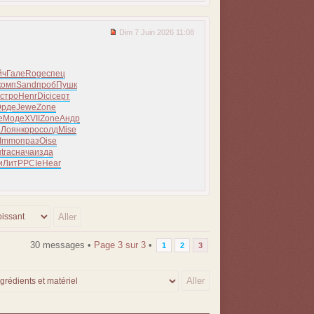
Dim 7 Juin 2026 11:08
йч
Гале
Roge
спец
комп
Sand
проб
Пушк
стро
Henr
Dici
серт
Эрде
Jewe
Zone
е
Моде
XVII
Zone
Андр
а
Лоян
коро
солд
Mise
Immo
праз
Oise
ш
trac
нача
изда
и
ЛитР
PCIe
Hear
30 messages •
Page
3
sur
3
•
1
2
3