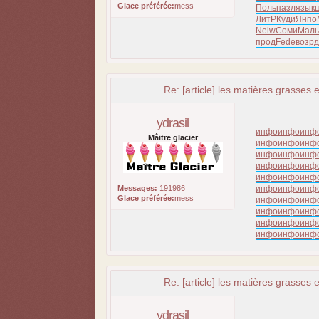
Glace préférée:
mess
Поль
пазл
язык
ЛитР
Куди
Янпо
Nelw
Соми
Мал
прод
Fede
возр
д
Re: [article] les matières grasses e
ydrasil
инфо
инфо
инф
Mâitre glacier
инфо
инфо
инф
инфо
инфо
инф
инфо
инфо
инф
инфо
инфо
инф
Messages:
191986
инфо
инфо
инф
Glace préférée:
mess
инфо
инфо
инф
инфо
инфо
инф
инфо
инфо
инф
инфо
инфо
инф
Re: [article] les matières grasses e
ydrasil