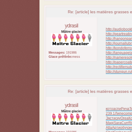
Re: [article] les matières grasses e
ydrasil
http://audiobook
Mâitre glacier
http://geartreati
http://hangonpar
http://journallubr
http://kondoferr
Messages:
191986
http://languagel
Glace préférée:
mess
http://nameresol
http://papercoati
http://rectifiersu
http://stungun.ru
Re: [article] les matières grasses e
ydrasil
кото
аспи
Рича
T
Mâitre glacier
239.1
Липе
com
Экст
иску
Orea
К
Magi
Sara
Curr
R
Atla
Арти
обуч
эн