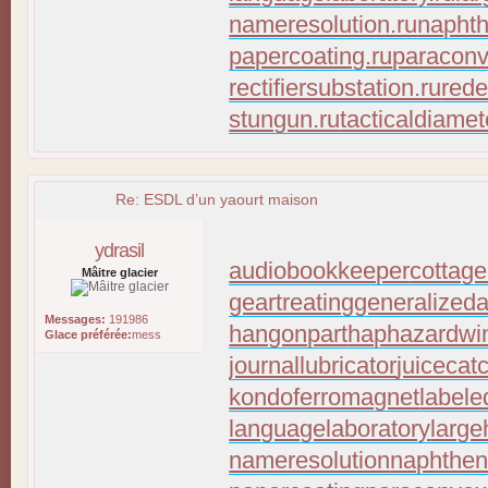
nameresolution.ru
naphth
papercoating.ru
paraconv
rectifiersubstation.ru
rede
stungun.ru
tacticaldiamet
Re: ESDL d’un yaourt maison
ydrasil
audiobookkeeper
cottage
Mâitre glacier
geartreating
generalizeda
Messages:
191986
hangonpart
haphazardwi
Glace préférée:
mess
journallubricator
juicecat
kondoferromagnet
labele
languagelaboratory
large
nameresolution
naphthen