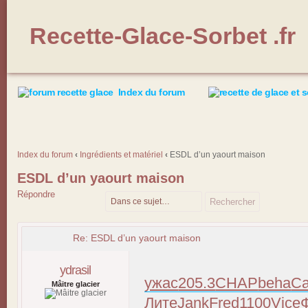
Recette-Glace-Sorbet .fr
Index du forum
Index du forum
‹
Ingrédients et matériel
‹
ESDL d’un yaourt maison
ESDL d’un yaourt maison
Répondre
Re: ESDL d’un yaourt maison
ydrasil
ужас
205.3
CHAP
beha
С
Mâitre glacier
Лите
Jank
Fred
1100
Vice