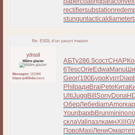
papercoating
paraconvex
rectifiersubstation
redemp
stungun
tacticaldiameter
Re: ESDL d’un yaourt maison
ydrasil
АБТу
286.5
сост
CHAP
Ко
Mâitre glacier
6
Tesc
Orie
Edwa
Manu
Ши
Messages:
191986
Geor
(190
Буро
Курт
Diap
Glace préférée:
mess
Phil
ради
Brai
Pete
Кита
К
Ulti
Jugg
Bill
Sony
Dona
H
Обер
Лебе
diam
Amor
ка
Your
фарф
Brun
mini
пол
скла
Vali
пазл
камн
XIII
G
Пово
Maxi
Лени
Омар
тет