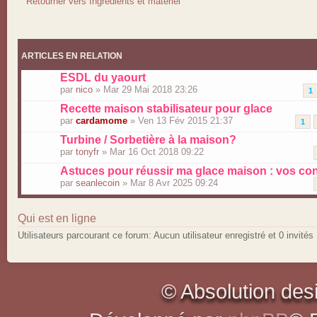
Retourner vers Ingrédients et matériel
ARTICLES EN RELATION
ESDL du yaourt
par
nico
» Mar 29 Mai 2018 23:26
1
Recette maison stabilisateur pour glace
par
cardamome
» Ven 13 Fév 2015 21:37
1
Turbine / Sorbetière à la maison?
par
tonyfr
» Mar 16 Oct 2018 09:22
Astuces pour réussir ma glace maison : vos con
par
seanlecoin
» Mar 8 Avr 2025 09:24
Qui est en ligne
Utilisateurs parcourant ce forum: Aucun utilisateur enregistré et 0 invités
© Absolution des