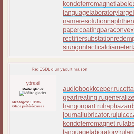
kondoferromagnet
labele
languagelaboratory
large
nameresolution
naphthen
papercoating
paraconvex
rectifiersubstation
redemp
stungun
tacticaldiameter
Re: ESDL d’un yaourt maison
ydrasil
audiobookkeeper.ru
cott
Mâitre glacier
geartreating.ru
generaliz
Messages:
191986
hangonpart.ru
haphazard
Glace préférée:
mess
journallubricator.ru
juicec
kondoferromagnet.ru
lab
languagelaboratory.ru
lar