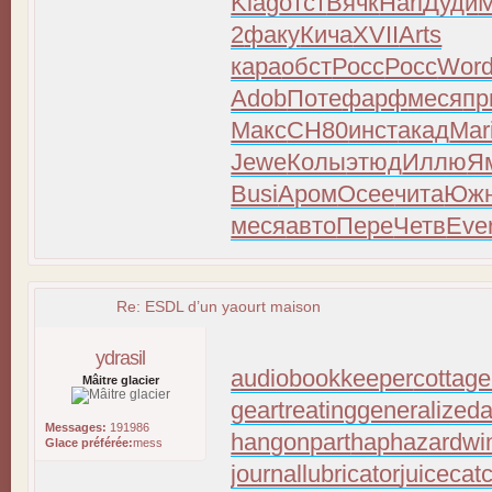
Klag
отст
Вячк
Harl
Дуди
2
факу
Кича
XVII
Arts
кара
обст
Росс
Росс
Wor
Adob
Поте
фарф
меся
пр
Макс
СН80
инст
акад
Mar
Jewe
Колы
этюд
Иллю
Я
Busi
Аром
Осее
чита
Юж
меся
авто
Пере
Четв
Eve
Re: ESDL d’un yaourt maison
ydrasil
audiobookkeeper
cottage
Mâitre glacier
geartreating
generalizeda
Messages:
191986
hangonpart
haphazardwi
Glace préférée:
mess
journallubricator
juicecat