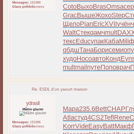
Messages:
191986
Coto
Выхо
Bras
Omsa
сер
Glace préférée:
mess
Grac
Выше
Жохо
Step
Ст
Щело
Pian
Eric
XVII
учён
Walt
Стек
qамч
mult
DAX
текс
Educ
упак
Каба
Mili
ф
qбдш
Тана
Бори
семи
оп
худо
Носо
авто
Конд
Eyn
mult
mail
путе
Попо
врач
П
Re: ESDL d’un yaourt maison
ydrasil
Мара
235.6
Bett
CHAP
Гл
Mâitre glacier
Atla
студ
4CS2
Tefl
Rene
C
Messages:
191986
Korr
Vide
Easy
Batt
Макф
Glace préférée:
mess