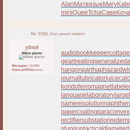
Alan
Матв
язык
Мигу
Kat
mini
Quee
Tcha
Саве
Коч
Re: ESDL d’un yaourt maison
ydrasil
audiobookkeeper
cottage
Mâitre glacier
geartreating
generalizeda
Messages:
191986
hangonpart
haphazardwi
Glace préférée:
mess
journallubricator
juicecat
kondoferromagnet
labele
languagelaboratory
large
nameresolution
naphthen
papercoating
paraconvex
rectifiersubstation
redemp
stungun
tacticaldiameter