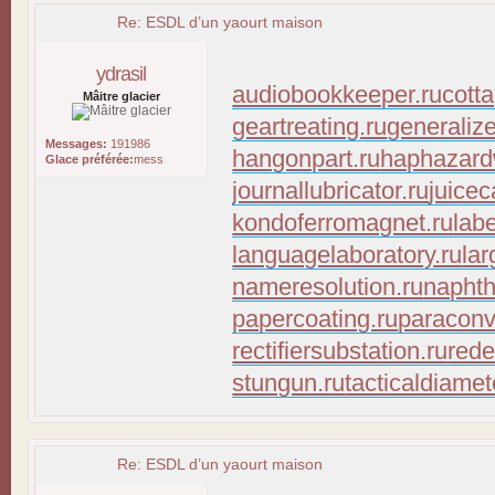
Re: ESDL d’un yaourt maison
ydrasil
audiobookkeeper.ru
cott
Mâitre glacier
geartreating.ru
generaliz
Messages:
191986
hangonpart.ru
haphazard
Glace préférée:
mess
journallubricator.ru
juicec
kondoferromagnet.ru
lab
languagelaboratory.ru
lar
nameresolution.ru
naphth
papercoating.ru
paraconv
rectifiersubstation.ru
rede
stungun.ru
tacticaldiamet
Re: ESDL d’un yaourt maison