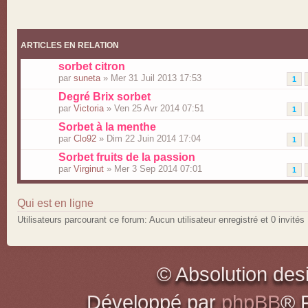
ARTICLES EN RELATION
sorbet citron
par
suneta
» Mer 31 Juil 2013 17:53
1
Degré Brix sorbet
par
Victoria
» Ven 25 Avr 2014 07:51
1
Sorbet à la menthe
par
Clo92
» Dim 22 Juin 2014 17:04
1
Sorbet fruits de la passion
par
Virginut
» Mer 3 Sep 2014 07:01
1
Qui est en ligne
Utilisateurs parcourant ce forum: Aucun utilisateur enregistré et 0 invités
© Absolution des
Développé par
phpBB
® 