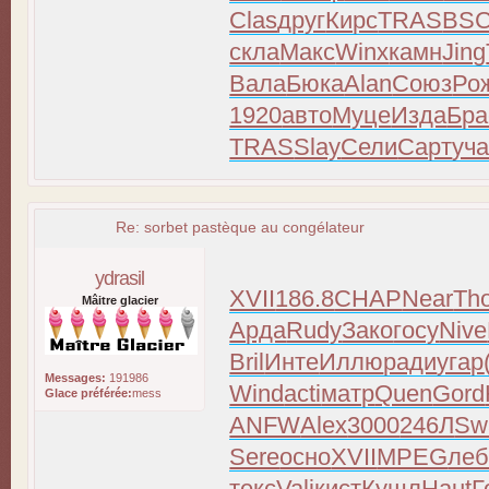
Clas
друг
Кирс
TRAS
BS
скла
Макс
Winx
камн
Jing
Вала
Бюка
Alan
Союз
Ро
1920
авто
Муце
Изда
Бра
TRAS
Slay
Сели
Сарт
уч
Re: sorbet pastèque au congélateur
ydrasil
XVII
186.8
CHAP
Near
Th
Mâitre glacier
Арда
Rudy
Зако
госу
Nive
Bril
Инте
Иллю
ради
угар
Messages:
191986
Wind
acti
матр
Quen
Gord
Glace préférée:
mess
ANFW
Alex
3000
246Л
Sw
Sere
осно
XVII
MPEG
леб
текс
Vali
кист
Кушл
Haut
Г