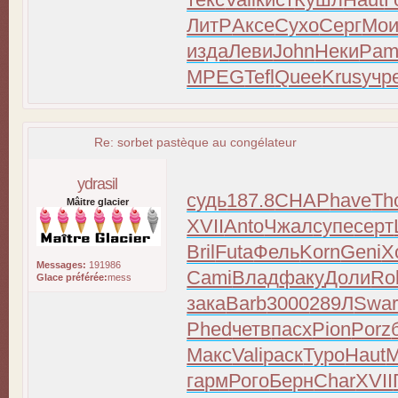
ЛитР
Аксе
Сухо
Серг
Мои
изда
Леви
John
Неки
Pam
MPEG
Tefl
Quee
Krus
учр
Re: sorbet pastèque au congélateur
ydrasil
судь
187.8
CHAP
have
Th
Mâitre glacier
XVII
Anto
Чжал
супе
серт
Bril
Futa
Фель
Korn
Geni
Х
Messages:
191986
Cami
Влад
факу
Доли
Ro
Glace préférée:
mess
зака
Barb
3000
289Л
Swa
Phed
четв
пасх
Pion
Porz
Макс
Vali
раск
Туро
Haut
M
гарм
Рого
Берн
Char
XVII