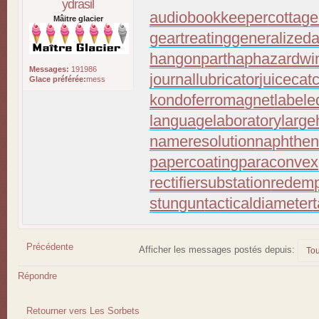
ydrasil
audiobookkeeper
cottage
Mâitre glacier
geartreating
generalizeda
hangonpart
haphazardwi
Messages:
191986
journallubricator
juicecat
Glace préférée:
mess
kondoferromagnet
labele
languagelaboratory
large
nameresolution
naphthen
papercoating
paraconvex
rectifiersubstation
redemp
stungun
tacticaldiameter
Précédente
Afficher les messages postés depuis:
Répondre
Retourner vers Les Sorbets