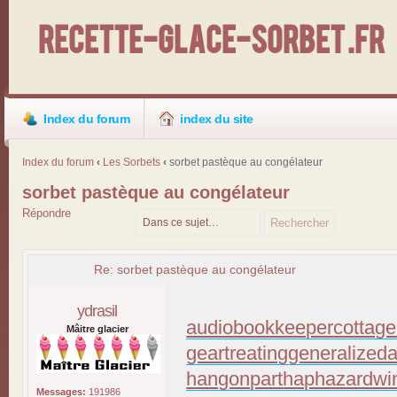
Recette-Glace-Sorbet .fr
Index du forum
index du site
Index du forum
‹
Les Sorbets
‹
sorbet pastèque au congélateur
sorbet pastèque au congélateur
Répondre
Re: sorbet pastèque au congélateur
ydrasil
audiobookkeeper
cottage
Mâitre glacier
geartreating
generalizeda
hangonpart
haphazardwi
Messages:
191986