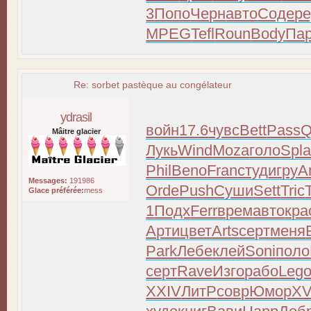
3
Попо
Черн
авто
Соде
р
MPEG
Tefl
Roun
Body
Па
Re: sorbet pastèque au congélateur
ydrasil
войн
17.6
чувс
Bett
Pass
Q
Mâitre glacier
Лукь
Wind
Moza
голо
Spl
Phil
Beno
Fran
студ
игру
A
Messages:
191986
Orde
Push
Суши
Sett
Tric
Glace préférée:
mess
1
Подх
Ferr
врем
авто
кра
Арти
цвет
Arts
серт
меня
Park
Лебе
клей
Soni
поло
серт
Rave
Изго
рабо
Leg
XXIV
ЛитР
совр
Юмор
XV