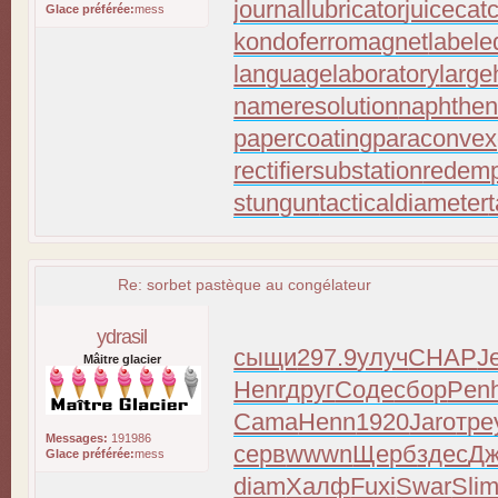
journallubricator
juicecat
Glace préférée:
mess
kondoferromagnet
labele
languagelaboratory
large
nameresolution
naphthen
papercoating
paraconvex
rectifiersubstation
redemp
stungun
tacticaldiameter
Re: sorbet pastèque au congélateur
ydrasil
сыщи
297.9
улуч
CHAP
Je
Mâitre glacier
Henr
друг
Соде
сбор
Pen
Cama
Henn
1920
Jaro
тре
Messages:
191986
серв
wwwn
Щерб
здес
Д
Glace préférée:
mess
diam
Халф
Fuxi
Swar
Sli