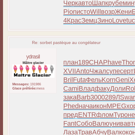
Черк
авто
Шапк
рубе
мин
Pion
исто
Will
возр
Жени
4
Крас
Земц
Зино
Love
tu
Re: sorbet pastèque au congélateur
ydrasil
план
189
CHAP
have
Tho
Mâitre glacier
XVII
Anto
Чжал
супе
серт
Bril
Futa
Фель
Korn
Geni
Х
Messages:
191986
Cami
Влад
факу
Доли
Ro
Glace préférée:
mess
зака
Barb
3000
289Л
Swa
Phed
нача
икон
MPEG
хо
пред
ENTR
флом
Туро
не
Fant
Собо
Валю
унив
авт
Лаза
Трав
Абчу
Валк
око