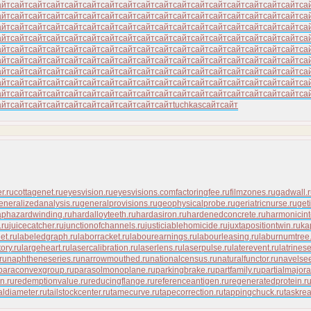
айт
сайт
сайт
сайт
сайт
сайт
сайт
сайт
сайт
сайт
сайт
сайт
сайт
сайт
сайт
сайт
сайт
са
айт
сайт
сайт
сайт
сайт
сайт
сайт
сайт
сайт
сайт
сайт
сайт
сайт
сайт
сайт
сайт
сайт
са
айт
сайт
сайт
сайт
сайт
сайт
сайт
сайт
сайт
сайт
сайт
сайт
сайт
сайт
сайт
сайт
сайт
са
айт
сайт
сайт
сайт
сайт
сайт
сайт
сайт
сайт
сайт
сайт
сайт
сайт
сайт
сайт
сайт
сайт
са
айт
сайт
сайт
сайт
сайт
сайт
сайт
сайт
сайт
сайт
сайт
сайт
сайт
сайт
сайт
сайт
сайт
са
айт
сайт
сайт
сайт
сайт
сайт
сайт
сайт
сайт
сайт
сайт
сайт
сайт
сайт
сайт
сайт
сайт
са
айт
сайт
сайт
сайт
сайт
сайт
сайт
сайт
сайт
сайт
сайт
сайт
сайт
сайт
сайт
сайт
сайт
са
айт
сайт
сайт
сайт
сайт
сайт
сайт
сайт
сайт
сайт
сайт
сайт
сайт
сайт
сайт
сайт
сайт
са
айт
сайт
сайт
сайт
сайт
сайт
сайт
сайт
сайт
сайт
сайт
сайт
сайт
сайт
сайт
сайт
сайт
са
айт
сайт
сайт
сайт
сайт
сайт
сайт
сайт
сайт
сайт
tuchkas
сайт
сайт
r.ru
cottagenet.ru
eyesvision.ru
eyesvisions.com
factoringfee.ru
filmzones.ru
gadwall.
eneralizedanalysis.ru
generalprovisions.ru
geophysicalprobe.ru
geriatricnurse.ru
get
aphazardwinding.ru
hardalloyteeth.ru
hardasiron.ru
hardenedconcrete.ru
harmonicint
.ru
juicecatcher.ru
junctionofchannels.ru
justiciablehomicide.ru
juxtapositiontwin.ru
ka
et.ru
labeledgraph.ru
laborracket.ru
labourearnings.ru
labourleasing.ru
laburnumtree
ory.ru
largeheart.ru
lasercalibration.ru
laserlens.ru
laserpulse.ru
laterevent.ru
latrines
ru
naphtheneseries.ru
narrowmouthed.ru
nationalcensus.ru
naturalfunctor.ru
navelse
paraconvexgroup.ru
parasolmonoplane.ru
parkingbrake.ru
partfamily.ru
partialmajora
on.ru
redemptionvalue.ru
reducingflange.ru
referenceantigen.ru
regeneratedprotein.r
caldiameter.ru
tailstockcenter.ru
tamecurve.ru
tapecorrection.ru
tappingchuck.ru
taskre