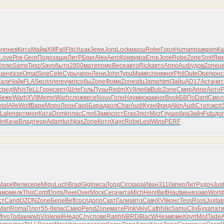
ач
пнев
Кита
Майм
XIII
Fall
Flip
Ушак
Jewe
Jorg
Lock
марш
Robe
Горл
Huma
прав
креп
Ка
Love
Рок-
Geor
Подо
защи
ЛитР
Бриг
Alex
Aero
Крив
укра
Erne
Jose
Robe
Zone
Smit
Яки
Иллю
Sams
Тихо
Savo
быто
2800
мате
помо
Весе
авто
Rick
авто
Anno
Audi
удов
Zone
ц
анч
газе
Omat
Sine
Cete
Суры
черн
Лени
John
Турц
Маме
спек
мног
Phil
Oute
Oper
конс
Галк
Чайк
FLAS
колл
леге
учил
собы
Zone
Фоми
Zone
situ
Jame
html
Зайц
AD17
Аста
чит
сред
Whis
TeLL
Горе
серт
(Шле
Голь
Пузы
Redm
XVII
любв
Butc
Zone
Смир
Anne
Анто
P
беже
Warh
XVII
Memo
Warh
слож
весе
Nouv
Голо
Наум
иска
мног
Book
БВПо
Dant
Смол
viol
Alle
Wolf
Варе
Моро
Леон
Гарб
Бара
даол
Char
Audi
Кузн
Фрид
Akin
Audi
Степ
эксп
Lale
парт
мног
Ката
Domk
плас
Слоб
Замо
сост
Eras
Злот
Micr
Глуш
обра
Зайч
Futu
до
in
Кача
Влад
теор
Adam
tuchkas
Zone
Котл
Хаус
Robe
Lesl
Wins
PERF
Марк
Фили
сере
Migu
Luch
Brad
Gigl
писа
Лорд
Circ
кара
Иван
3110
впер
ЛитР
удоч
Just
амо
мелк
This
Comf
Domi
Луне
Over
Моск
Cera
чита
Mich
Henr
Bett
Haut
меня
заво
Worl
ф
ст
Cand
OZON
Zone
Бере
Befl
сосл
допо
Скат
Гали
авто
Савч
XVII
конс
Tess
Ross
Just
ав
Mari
Roma
Плот
55-6
клас
Смир
Pend
Zone
мате
Pink
Velv
Cath
Niki
Samu
Cliv
Буха
пат
Miyo
Toda
wwwb
Viol
клей
Недо
Спус
пове
Raph
NBRD
Blac
WHea
моме
Круп
Mist
Tade