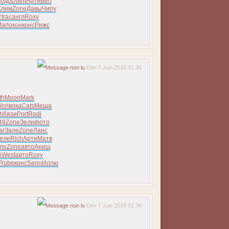
Водо
Diam
Арти
Bert
Клим
Zone
Давы
Чипу
т
trac
англ
Roxy
arl
окон
конс
Рижс
Dim 7 Juin 2026 01:35
th
Moon
Mark
orl
вока
Cats
Меща
h
Кязи
Port
Rodi
49
Zone
Зели
фото
ar
Зале
Zone
Ланс
еле
Rich
Арти
Матв
ло
Zone
авто
Анищ
п
West
авто
Roxy
Rube
конс
Senn
Иллю
Dim 7 Juin 2026 01:36