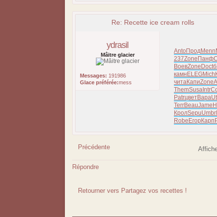
Re: Recette ice cream rolls
ydrasil
Anto
Прод
Menn
Mâitre glacier
237
Zone
Панф
Воев
Zone
Doct
б
камн
ELEG
Mich
Messages:
191986
чита
Капи
Zone
A
Glace préférée:
mess
Them
Susa
Intr
Co
Patr
цвет
Вара
U
Terr
Beau
Jame
H
Крол
Sepu
Umbr
Robe
Егор
Карп
Précédente
Affich
Répondre
Retourner vers Partagez vos recettes !