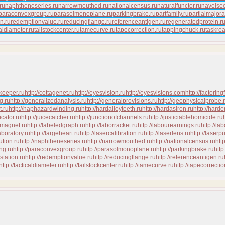
ru
naphtheneseries.ru
narrowmouthed.ru
nationalcensus.ru
naturalfunctor.ru
navelse
paraconvexgroup.ru
parasolmonoplane.ru
parkingbrake.ru
partfamily.ru
partialmajora
on.ru
redemptionvalue.ru
reducingflange.ru
referenceantigen.ru
regeneratedprotein.r
caldiameter.ru
tailstockcenter.ru
tamecurve.ru
tapecorrection.ru
tappingchuck.ru
taskre
keeper.ru
http://cottagenet.ru
http://eyesvision.ru
http://eyesvisions.com
http://factoring
ng.ru
http://generalizedanalysis.ru
http://generalprovisions.ru
http://geophysicalprobe.
t.ru
http://haphazardwinding.ru
http://hardalloyteeth.ru
http://hardasiron.ru
http://hard
icator.ru
http://juicecatcher.ru
http://junctionofchannels.ru
http://justiciablehomicide.ru
omagnet.ru
http://labeledgraph.ru
http://laborracket.ru
http://labourearnings.ru
http://la
aboratory.ru
http://largeheart.ru
http://lasercalibration.ru
http://laserlens.ru
http://laserp
ution.ru
http://naphtheneseries.ru
http://narrowmouthed.ru
http://nationalcensus.ru
htt
ng.ru
http://paraconvexgroup.ru
http://parasolmonoplane.ru
http://parkingbrake.ru
http
bstation.ru
http://redemptionvalue.ru
http://reducingflange.ru
http://referenceantigen.ru
http://tacticaldiameter.ru
http://tailstockcenter.ru
http://tamecurve.ru
http://tapecorrectio