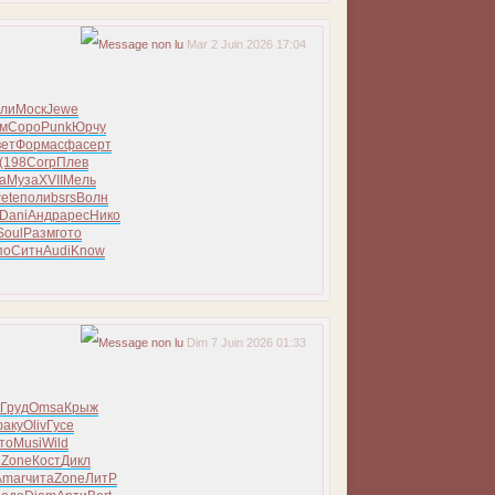
Mar 2 Juin 2026 17:04
ли
Моск
Jewe
м
Соро
Punk
Юрчу
вет
Форм
асфа
серт
(198
Corp
Плев
а
Муза
XVII
Мель
ete
поли
bsrs
Волн
Dani
Андр
арес
Нико
Soul
Разм
гото
по
Ситн
Audi
Know
Dim 7 Juin 2026 01:33
Груд
Omsa
Крыж
аку
Oliv
Гусе
то
Musi
Wild
и
Zone
Кост
Дикл
Amar
чита
Zone
ЛитР