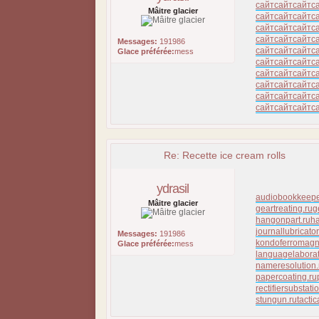
сайт
сайт
сайт
с
Mâitre glacier
сайт
сайт
сайт
с
сайт
сайт
сайт
с
сайт
сайт
сайт
с
Messages:
191986
сайт
сайт
сайт
с
Glace préférée:
mess
сайт
сайт
сайт
с
сайт
сайт
сайт
с
сайт
сайт
сайт
с
сайт
сайт
сайт
с
сайт
сайт
сайт
с
Re: Recette ice cream rolls
ydrasil
audiobookkeepe
Mâitre glacier
geartreating.ru
g
hangonpart.ru
h
journallubricator
Messages:
191986
kondoferromagn
Glace préférée:
mess
languagelaborat
nameresolution.
papercoating.ru
rectifiersubstati
stungun.ru
tacti