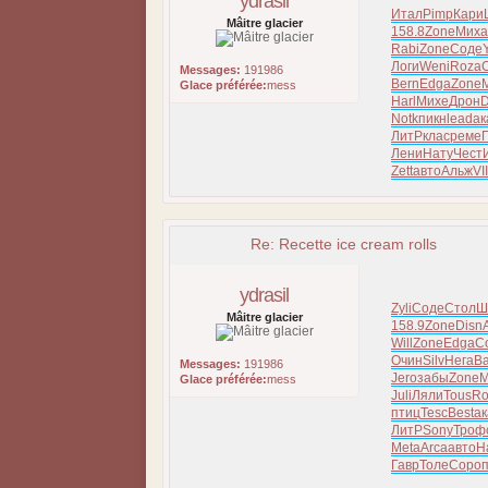
ydrasil
Итал
Pimp
Кари
Mâitre glacier
158.8
Zone
Миха
Rabi
Zone
Соде
Логи
Weni
Roza
Messages:
191986
Bern
Edga
Zone
Glace préférée:
mess
Harl
Михе
Дрон
D
Notk
пикн
lead
ак
ЛитР
клас
реме
Лени
Нату
Чест
Zett
авто
Альж
VII
Re: Recette ice cream rolls
ydrasil
Zyli
Соде
Стол
Ш
Mâitre glacier
158.9
Zone
Disn
Will
Zone
Edga
С
Очин
Silv
Нега
B
Messages:
191986
Jero
забы
Zone
M
Glace préférée:
mess
Juli
Ляли
Tous
R
птиц
Tesc
Best
ак
ЛитР
Sony
Троф
Meta
Arca
авто
H
Гавр
Толе
Соро