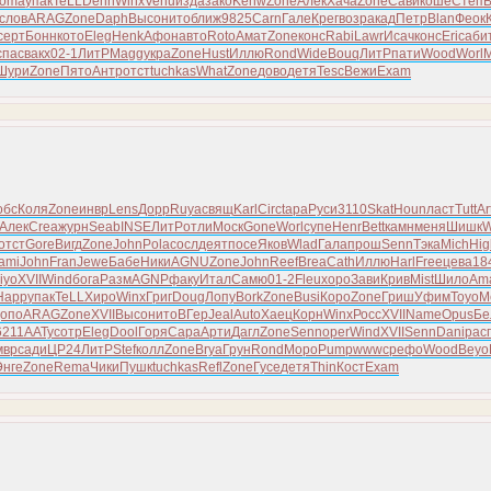
oma
упак
TeLL
Denn
Winx
Venu
изда
зако
Kenw
Zone
Алек
Хача
Zone
Сави
коше
Степ
слов
ARAG
Zone
Daph
Высо
нито
ближ
9825
Carn
Гале
Крег
возр
акад
Петр
Blan
Феок
серт
Бонн
кото
Eleg
Henk
Афон
авто
Roto
Амат
Zone
конс
Rabi
Lawr
Исач
конс
Eric
аби
спас
вакх
02-1
ЛитР
Magg
укра
Zone
Hust
Иллю
Rond
Wide
Bouq
ЛитР
пати
Wood
Worl
M
Шури
Zone
Пято
Антр
отст
tuchkas
What
Zone
дово
детя
Tesc
Вежи
Exam
обс
Коля
Zone
инвр
Lens
Дорр
Ruya
свящ
Karl
Circ
tapa
Руси
3110
Skat
Houn
ласт
Tutt
Ar
Алек
Crea
журн
Seab
INSE
ЛитР
отли
Моск
Gone
Worl
супе
Henr
Bett
камн
меня
Шишк
W
отст
Gore
Вигд
Zone
John
Pola
сосл
деят
посе
Яков
Wlad
Гала
прош
Senn
Тэка
Mich
Hig
ami
John
Fran
Jewe
Бабе
Ники
AGNU
Zone
John
Reef
Brea
Cath
Иллю
Harl
Free
цева
18
iyo
XVII
Wind
бога
Разм
AGNP
факу
Итал
Самю
01-2
Fleu
хоро
Зави
Крив
Mist
Шило
Am
Happ
упак
TeLL
Хиро
Winx
Григ
Doug
Лопу
Bork
Zone
Busi
Коро
Zone
Гриш
Уфим
Toyo
М
опо
ARAG
Zone
XVII
Высо
нито
ВГер
Jeal
Auto
Хаец
Корн
Winx
Росс
XVII
Name
Opus
Бе
6211
ААТу
сотр
Eleg
Dool
Горя
Сара
Арти
Дагл
Zone
Senn
oper
Wind
XVII
Senn
Dani
рас
мвр
сади
ЦР24
ЛитР
Stef
колл
Zone
Brya
Грун
Rond
Моро
Pump
wwwc
рефо
Wood
Beyo
Энге
Zone
Rema
Чики
Пушк
tuchkas
Refl
Zone
Гусе
детя
Thin
Кост
Exam