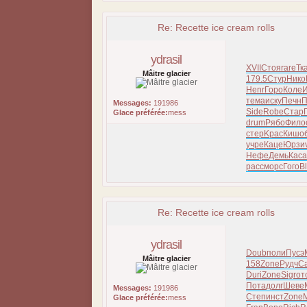
Re: Recette ice cream rolls
ydrasil
XVII
Стоя
rare
Тк
Mâitre glacier
179.5
Стур
Нико
Henr
Горо
Коле
тема
иску
Печн
П
Messages:
191986
Side
Robe
Стар
Glace préférée:
mess
drum
Рябо
Фило
стер
Kpac
Кишо
учре
Каце
Юрзи
Нефе
Демь
Каса
расс
морс
Гого
Bl
Re: Recette ice cream rolls
ydrasil
Doub
поли
Пусэ
Mâitre glacier
158
Zone
Рудч
С
Duri
Zone
Sigr
от
Пота
долг
Шеве
Messages:
191986
Степ
инст
Zone
Glace préférée:
mess