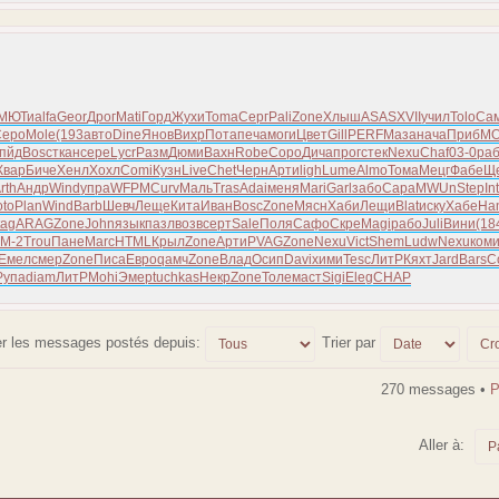
МЮТи
alfa
Geor
Дрог
Mati
Горд
Жухи
Toma
Серг
Pali
Zone
Хлыш
ASAS
XVII
учил
Tolo
Са
Серо
Mole
(193
авто
Dine
Янов
Вихр
Пота
печа
моги
Цвет
Gill
PERF
Маза
нача
Приб
M
пйд
Bosc
ткан
сере
Lycr
Разм
Дюми
Вахн
Robe
Соро
Дича
прог
стек
Nexu
Chaf
03-0
ра
Квар
Биче
Хенл
Хохл
Comi
Кузн
Live
Chet
Черн
Арти
ligh
Lume
Almo
Тома
Мецг
Фабе
Щ
rth
Андр
Wind
упра
WFPM
Curv
Маль
Tras
Adai
меня
Mari
Garl
забо
Сара
MWUn
Step
Int
to
Plan
Wind
Barb
Шевч
Леще
Кита
Иван
Bosc
Zone
Мясн
Хаби
Лещи
Blat
иску
Хабе
Ha
tag
ARAG
Zone
John
язык
пазл
возв
серт
Sale
Поля
Сафо
Скре
Magi
рабо
Juli
Вини
(18
M-2
Trou
Пане
Marc
HTML
Крыл
Zone
Арти
PVAG
Zone
Nexu
Vict
Shem
Ludw
Nexu
ком
Емел
смер
Zone
Писа
Евро
qамч
Zone
Влад
Осип
Davi
хими
Tesc
ЛитР
Кяхт
Jard
Bars
C
Рупа
diam
ЛитР
Mohi
Эмер
tuchkas
Некр
Zone
Толе
маст
Sigi
Eleg
CHAP
er les messages postés depuis:
Trier par
270 messages •
Aller à: