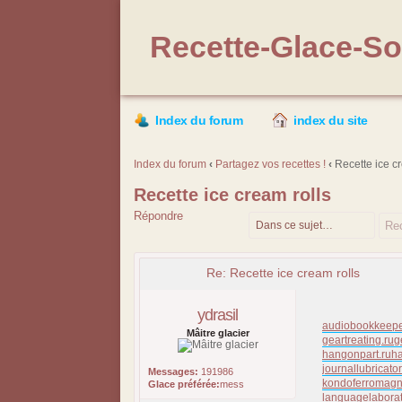
Recette-Glace-Sor
Index du forum
index du site
Index du forum
‹
Partagez vos recettes !
‹
Recette ice cr
Recette ice cream rolls
Répondre
Re: Recette ice cream rolls
ydrasil
audiobookkeepe
Mâitre glacier
geartreating.ru
g
hangonpart.ru
h
journallubricator
Messages:
191986
kondoferromagn
Glace préférée:
mess
languagelaborat