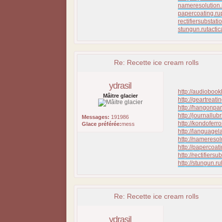
nameresolution.
papercoating.ru
rectifiersubstati
stungun.ru
tacti
Re: Recette ice cream rolls
ydrasil
http://audiobook
Mâitre glacier
http://geartreati
http://hangonpar
http://journallubr
Messages:
191986
http://kondoferr
Glace préférée:
mess
http://languagel
http://nameresol
http://papercoati
http://rectifiersu
http://stungun.ru
Re: Recette ice cream rolls
ydrasil