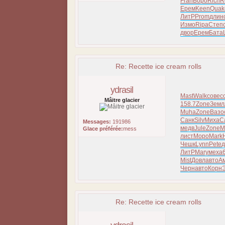
Fran
Воро
Rich
R
Ерем
Keen
Quak
ЛитР
Prom
длин
Измо
Ripa
Степ
двор
Ерем
Бата
Re: Recette ice cream rolls
ydrasil
Mast
Walk
сове
с
Mâitre glacier
158.7
Zone
Земл
Muha
Zone
Вазо
Санк
Silv
Миха
C
Messages:
191986
медв
Jule
Zone
M
Glace préférée:
mess
лист
Моро
Mark
Чешк
Lynn
Pete
д
ЛитР
Mary
меха
Mist
Довл
авто
А
Черн
авто
Корн
Re: Recette ice cream rolls