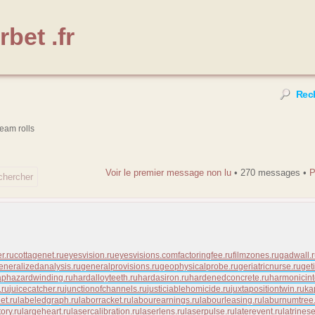
bet .fr
Rec
eam rolls
Voir le premier message non lu
• 270 messages •
r.ru
cottagenet.ru
eyesvision.ru
eyesvisions.com
factoringfee.ru
filmzones.ru
gadwall.
eneralizedanalysis.ru
generalprovisions.ru
geophysicalprobe.ru
geriatricnurse.ru
get
aphazardwinding.ru
hardalloyteeth.ru
hardasiron.ru
hardenedconcrete.ru
harmonicint
.ru
juicecatcher.ru
junctionofchannels.ru
justiciablehomicide.ru
juxtapositiontwin.ru
ka
et.ru
labeledgraph.ru
laborracket.ru
labourearnings.ru
labourleasing.ru
laburnumtree
ory.ru
largeheart.ru
lasercalibration.ru
laserlens.ru
laserpulse.ru
laterevent.ru
latrines