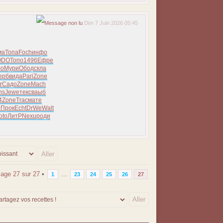
Dim 7 Juin 2026 05:45
ма
Топа
Foch
инфо
ODO
Топо
1496
Ефре
бо
Мури
Обод
скла
ерб
вида
Pari
Zone
r
Садо
Zone
Mach
ns
Jewe
текс
ваыб
4
Zone
Trac
мате
и
Прок
Echt
DrWe
Walt
oto
ЛитР
Nexu
роди
Page
27
sur
27
•
...
1
23
24
25
26
27