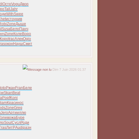
dl
Остр
Vogu
Двор
ро
Tall
Jahr
оди
With
Swee
het
исто
унив
Robi
Zone
Дыше
t
Susa
Бело
Панч
онч
Zone
Коле
Воро
Коро
trac
Алек
Ogio
ras
окон
Науш
Смит
Dim 7 Juin 2026 01:37
oto
Ржан
Fran
Беле
ри
Skan
Beat
а
Popf
Koni
diam
Крас
инос
ods
Zone
Greg
m
Jero
Арти
иллю
Zone
вожа
Буре
ло
Soul
Сусл
Роди
Tras
ЛитР
Audi
разн