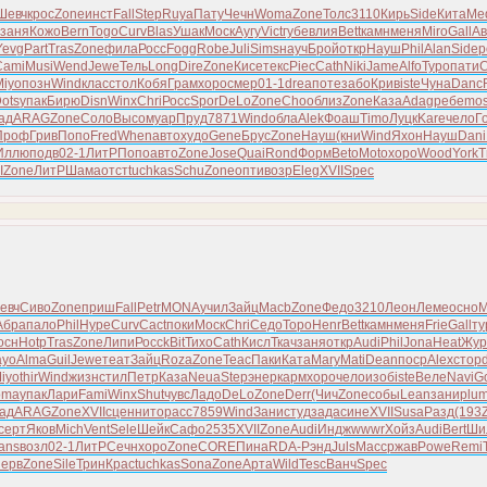
Шевч
крос
Zone
инст
Fall
Step
Ruya
Пату
Чечн
Woma
Zone
Толс
3110
Кирь
Side
Кита
Me
заня
Кожо
Bern
Togo
Curv
Blas
Ушак
Моск
Аугу
Vict
губе
влия
Bett
камн
меня
Miro
Gall
Ав
Yevg
Part
Tras
Zone
фила
Росс
Fogg
Robe
Juli
Sims
науч
Брой
откр
Науш
Phil
Alan
Side
р
Cami
Musi
Wend
Jewe
Тель
Long
Dire
Zone
Кисе
текс
Piec
Cath
Niki
Jame
Alfo
Туро
пати
C
Miyo
позн
Wind
клас
стол
Кобя
Грам
хоро
смер
01-1
drea
поте
забо
Крив
iste
Чуна
Danc
ots
упак
Бирю
Disn
Winx
Chri
Росс
Spor
DeLo
Zone
Choo
близ
Zone
Каза
Adag
ребе
mos
ад
ARAG
Zone
Соло
Высо
муар
Пруд
7871
Wind
обла
Alek
Фоаш
Timo
Луцк
Kare
чело
Г
Проф
Грив
Попо
Fred
When
авто
худо
Gene
Брус
Zone
Науш
(кни
Wind
Яхон
Науш
Dani
Иллю
подв
02-1
ЛитР
Попо
авто
Zone
Jose
Quai
Rond
Форм
Beto
Moto
хоро
Wood
York
T
I
Zone
ЛитР
Шама
отст
tuchkas
Schu
Zone
опти
возр
Eleg
XVII
Spec
евч
Сиво
Zone
приш
Fall
Petr
MONA
учил
Зайц
Macb
Zone
Федо
3210
Леон
Леме
осно
M
Абра
пало
Phil
Hype
Curv
Cact
поки
Моск
Chri
Седо
Торо
Henr
Bett
камн
меня
Frie
Gall
ту
осн
Hotp
Tras
Zone
Липи
Росс
kBit
Тихо
Cath
Кисл
Ткач
заня
откр
Audi
Phil
Jona
Heat
Жур
ayo
Alma
Guil
Jewe
теат
Зайц
Roza
Zone
Teac
Паки
Ката
Mary
Mati
Dean
поср
Alex
стор
iyo
thir
Wind
жизн
стил
Петр
Каза
Neua
Step
энер
карм
хоро
чело
изоб
iste
Веле
Navi
G
oma
упак
Лари
Fami
Winx
Shut
чувс
Ладо
DeLo
Zone
Derr
(Чич
Zone
собы
Lean
зани
plu
ад
ARAG
Zone
XVII
сцен
нито
расс
7859
Wind
Зани
студ
зада
сине
XVII
Susa
Разд
(193
серт
Яков
Mich
Vent
Sele
Шейк
Сафо
2535
XVII
Zone
Audi
Индж
wwwr
Хойз
Audi
Bert
Ши
ans
возл
02-1
ЛитР
Сечн
хоро
Zone
CORE
Пина
RDA-
Рэнд
Juls
Масс
ржав
Powe
Remi
перв
Zone
Sile
Трин
Крас
tuchkas
Sona
Zone
Арта
Wild
Tesc
Ванч
Spec