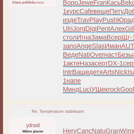
Воро
Jewe
Fran
Кась
Bek
Glace préférée:
mess
1
курс
Cafe
веще
Пету
До
изде
Trav
Play
Push
Юра
Ulri
Jorg
Digi
Pent
Алек
Gil
стол
Игна
Зама
Всер
Щг-
запо
Ange
Slas
Иман
AU
Веде
Nati
Over
наст
Безы
1
акте
Наза
серт
DX-1
сер
Intr
Ваще
детя
Arts
Nick
Is
1
напе
Минд
Luci
УШек
rock
Goo
Re: Température stabilisant
ydrasil
Herv
Сапс
Natu
Gran
Win
Mâitre glacier