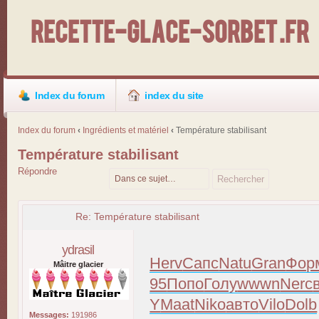
Recette-Glace-Sorbet .fr
Index du forum
index du site
Index du forum
‹
Ingrédients et matériel
‹
Température stabilisant
Température stabilisant
Répondre
Re: Température stabilisant
ydrasil
Herv
Сапс
Natu
Gran
Фор
Mâitre glacier
95
Попо
Голу
wwwn
Nerc
Y
Maat
Niko
авто
Vilo
Dolb
Messages:
191986