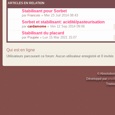
ARTICLES EN RELATION
Stabilisant pour Sorbet
par
Francois
» Mer 23 Juil 2014 08:43
Sorbet et stabilisant: acidité/pasteurisation
par
cardamome
» Ven 12 Sep 2014 09:06
Stabilisant du placard
par
Poupée
» Lun 15 Mar 2021 15:07
Qui est en ligne
Utilisateurs parcourant ce forum: Aucun utilisateur enregistré et 0 invités
© Absolutio
Développé par
php
Traduc