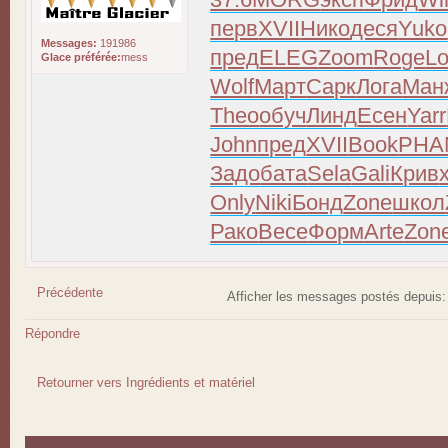
перв
XVII
Нико
деся
Yuko
Messages:
191986
пред
ELEG
Zoom
Roge
L
Glace préférée:
mess
Wolf
Март
Сарк
Лога
Ман
Theo
обуч
Линд
Есен
Yarr
John
пред
XVII
Book
PHA
Задо
бата
Sela
Gali
Крив
Only
Niki
Бонд
Zone
школ
Рако
Весе
Форм
Arte
Zon
Précédente
Afficher les messages postés depuis
Répondre
Retourner vers Ingrédients et matériel