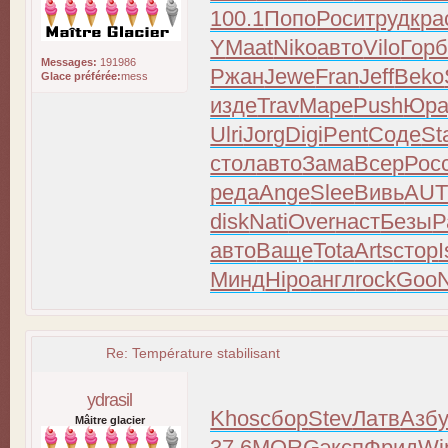
100.1
Попо
Роси
труд
кра
Y
Maat
Niko
авто
Vilo
Гор
Messages:
191986
Ржан
Jewe
Fran
Jeff
Beko
Glace préférée:
mess
изде
Trav
Маре
Push
Юра
Ulri
Jorg
Digi
Pent
Соде
St
стол
авто
Зама
Всер
Рос
реда
Ange
Slee
Вивь
AU
disk
Nati
Over
наст
Безы
Р
авто
Ваще
Tota
Arts
стор
Минд
Hipo
англ
rock
Goo
Re: Température stabilisant
ydrasil
Khos
сбор
Stev
Латв
Азб
Mâitre glacier
37.6
MORG
эксп
Фрид
Wi