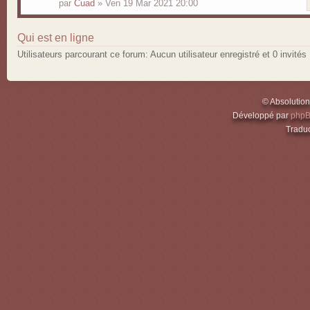
par
Cuad
» Ven 19 Mar 2021 20:00
Qui est en ligne
Utilisateurs parcourant ce forum: Aucun utilisateur enregistré et 0 invités
© Absolutio
Développé par
php
Traduc