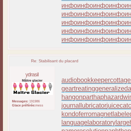
инфо
инфо
инфо
инфо
и
инфо
инфо
инфо
инфо
и
инфо
инфо
инфо
инфо
и
инфо
инфо
инфо
инфо
и
инфо
инфо
инфо
инфо
и
Re: Stabilisant du placard
ydrasil
audiobookkeeper
cottage
Mâitre glacier
geartreating
generalizeda
hangonpart
haphazardwi
Messages:
191986
journallubricator
juicecat
Glace préférée:
mess
kondoferromagnet
labele
languagelaboratory
large
nameresolution
naphthen