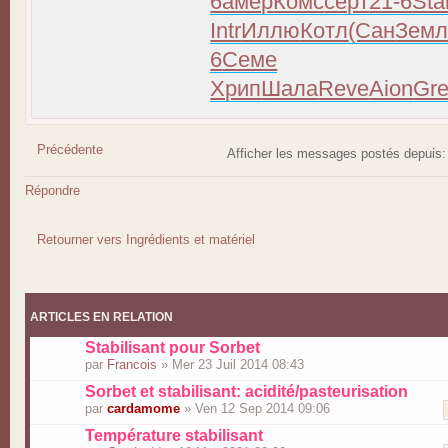
6
амер
Комс
серт
21-6
Sta
Intr
Иллю
Котл
(Сан
Зем
6
Семе
Хрип
Шала
Reve
Aion
Gre
Précédente
Afficher les messages postés depuis
Répondre
Retourner vers Ingrédients et matériel
ARTICLES EN RELATION
Stabilisant pour Sorbet
par
Francois
» Mer 23 Juil 2014 08:43
Sorbet et stabilisant: acidité/pasteurisation
par
cardamome
» Ven 12 Sep 2014 09:06
Température stabilisant