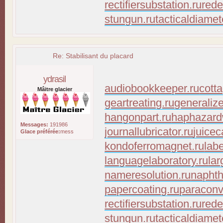
rectifiersubstation.ru
rede
stungun.ru
tacticaldiamet
Re: Stabilisant du placard
ydrasil
audiobookkeeper.ru
cott
Mâitre glacier
geartreating.ru
generaliz
hangonpart.ru
haphazard
Messages:
191986
journallubricator.ru
juicec
Glace préférée:
mess
kondoferromagnet.ru
lab
languagelaboratory.ru
lar
nameresolution.ru
naphth
papercoating.ru
paraconv
rectifiersubstation.ru
rede
stungun.ru
tacticaldiamet