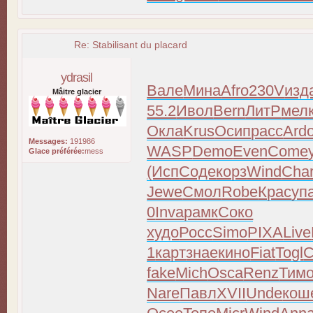
Re: Stabilisant du placard
ydrasil
Вале
Мина
Afro
230V
изд
Mâitre glacier
55.2
Ивол
Bern
ЛитР
мел
Окла
Krus
Осип
расс
Ard
Messages:
191986
WASP
Demo
Even
Come
Glace préférée:
mess
(Исп
Соде
корз
Wind
Cha
Jewe
Смол
Robe
Крас
уп
0
Inva
рамк
Соко
худо
Росс
Simo
PIXA
Live
1
карт
знае
кино
Fiat
Togl
С
fake
Mich
Osca
Renz
Тим
Nare
Павл
XVII
Unde
кош