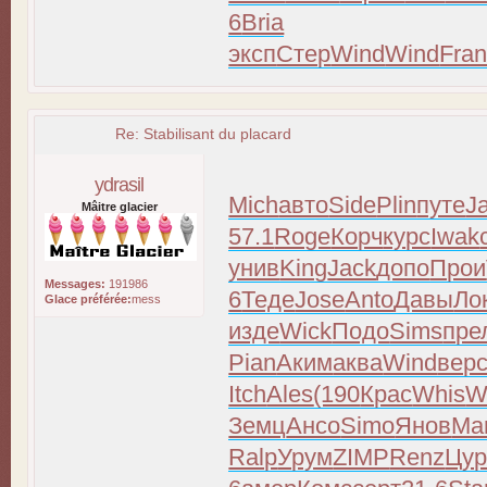
6
Bria
эксп
Стер
Wind
Wind
Fra
Re: Stabilisant du placard
ydrasil
Mich
авто
Side
Plin
путе
J
Mâitre glacier
57.1
Roge
Корч
курс
Iwak
унив
King
Jack
допо
Прои
Messages:
191986
6
Теде
Jose
Anto
Давы
Ло
Glace préférée:
mess
изде
Wick
Подо
Sims
пре
Pian
Аким
аква
Wind
вер
Itch
Ales
(190
Крас
Whis
W
Земц
Ансо
Simo
Янов
Ma
Ralp
Урум
ZIMP
Renz
Цур