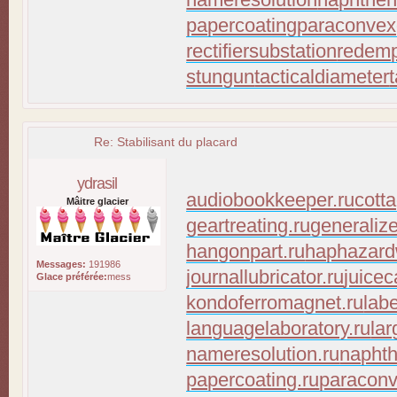
papercoating
paraconvex
rectifiersubstation
redemp
stungun
tacticaldiameter
Re: Stabilisant du placard
ydrasil
audiobookkeeper.ru
cott
Mâitre glacier
geartreating.ru
generaliz
hangonpart.ru
haphazard
Messages:
191986
journallubricator.ru
juicec
Glace préférée:
mess
kondoferromagnet.ru
lab
languagelaboratory.ru
lar
nameresolution.ru
naphth
papercoating.ru
paraconv