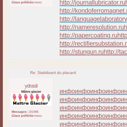
http://journallubricator.ru
Glace préférée:
mess
http://kondoferromagnet.
http://languagelaboratory
http://nameresolution.ru
h
http://papercoating.ru
htt
http://rectifiersubstation.
http://stungun.ru
http://ta
Re: Stabilisant du placard
ydrasil
инфо
инфо
инфо
инфо
и
Mâitre glacier
инфо
инфо
инфо
инфо
и
инфо
инфо
инфо
инфо
и
Messages:
191986
инфо
инфо
инфо
инфо
и
Glace préférée:
mess
инфо
инфо
инфо
инфо
и