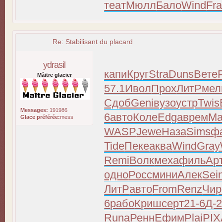
теат
Мюлл
Бало
Wind
Fr
Re: Stabilisant du placard
ydrasil
капи
Круг
Stra
Duns
Вете
Mâitre glacier
57.1
Ивол
Прох
ЛитР
мел
Сдоб
Geni
вузо
устр
Twis
Messages:
191986
6
авто
Коле
Edga
врем
Ма
Glace préférée:
mess
WASP
Jewe
Наза
Sims
ф
Tide
Пеке
аква
Wind
Gray
Remi
Волк
меха
филь
Ар
одно
Росс
мини
Алек
Sei
ЛитР
авто
From
Renz
Чир
6
рабо
Криш
серт
21-6
Д-
Runa
Ренн
Ефим
Plai
PIX