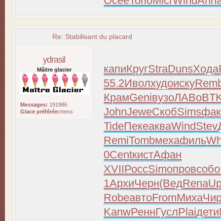
Осее
Топо
Micr
Wind
Ann
Re: Stabilisant du placard
ydrasil
капи
Круг
Stra
Duns
Хода
Mâitre glacier
55.2
Ивол
худо
иску
Rem
Крам
Geni
вузо
ЛАВо
BT
Messages:
191986
John
Jewe
Скоб
Sims
фак
Glace préférée:
mess
Tide
Пеке
аква
Wind
Stev
Remi
Tomb
меха
филь
Wh
0
Cent
кист
Афан
XVII
Росс
Simo
пров
собо
1
Архи
Черн
(Вед
Rena
Up
Robe
авто
From
Миха
Чи
Kanw
Ренн
Гусл
Plai
дети