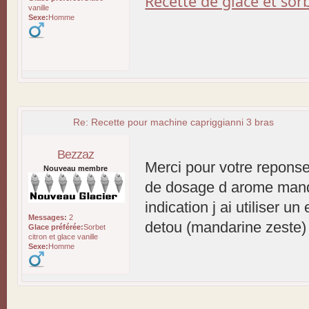
Recette de glace et so
vanille
Sexe:
Homme
Re: Recette pour machine capriggianni 3 bras
Bezzaz
Merci pour votre reponse
Nouveau membre
de dosage d arome mandar
indication j ai utiliser u
Messages:
2
detou (mandarine zeste)
Glace préférée:
Sorbet
citron et glace vanille
Sexe:
Homme