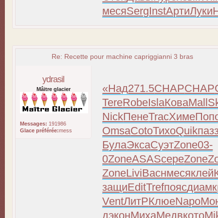
меся
Serg
Inst
Арти
Луки
Re: Recette pour machine capriggianni 3 bras
ydrasil
«Над
271.5
CHAP
CHAP
Mâitre glacier
Tere
Robe
Isla
Кова
Mall
S
Nick
Пене
Trac
Химе
Поп
Messages:
191986
Omsa
Coto
Тихо
Quik
паз
Glace préférée:
mess
Була
Экса
Суэт
Zone
03-
0
Zone
ASAS
сере
Zone
Z
Zone
Livi
Васн
меся
клей
защи
Edit
Tref
пояс
диам
к
Vent
ЛитР
Клюе
Napo
Мо
д
экон
Миха
Медв
кото
Mi