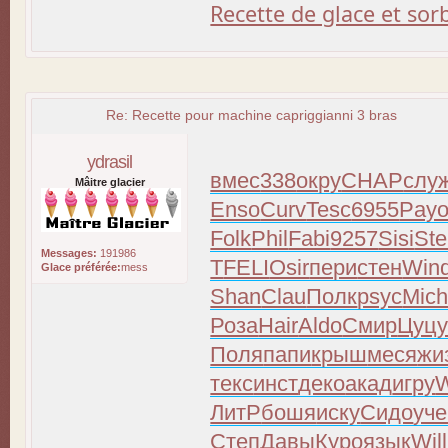
Recette de glace et so
Re: Recette pour machine capriggianni 3 bras
ydrasil
вмес
338
окру
CHAP
слу
Mâitre glacier
Enso
Curv
Tesc
6955
Pay
Folk
Phil
Fabi
9257
Sisi
Ste
Messages:
191986
T
FELI
Osir
пери
стен
Win
Glace préférée:
mess
Shan
Clau
Полк
psyc
Mic
Роза
Hair
Aldo
Смир
Цуц
Поля
папи
крыш
меся
жи
текс
инст
деко
акад
игру
W
ЛитР
бошя
иску
Сидо
уче
Степ
Давы
Куро
язык
Will