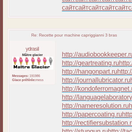
сайт
сайт
сайт
сайт
сайт
с
Re: Recette pour machine capriggianni 3 bras
ydrasil
http://audiobookkeeper.r
Mâitre glacier
http://geartreating.ru
http
http://hangonpart.ru
http:
Messages:
191986
http://journallubricator.ru
Glace préférée:
mess
http://kondoferromagnet.
http://languagelaboratory
http://nameresolution.ru
h
http://papercoating.ru
htt
http://rectifiersubstation.
http://stungun.ru
http://ta