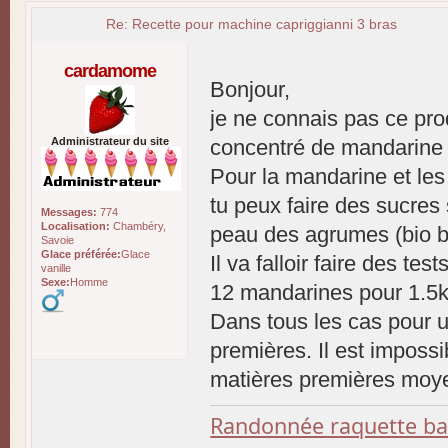
Re: Recette pour machine capriggianni 3 bras
cardamome
Bonjour,
je ne connais pas ce pro
Administrateur du site
concentré de mandarine
Pour la mandarine et les
tu peux faire des sucres
Messages:
774
Localisation:
Chambéry,
peau des agrumes (bio bi
Savoie
Glace préférée:
Glace
Il va falloir faire des te
vanille
Sexe:
Homme
12 mandarines pour 1.5k
Dans tous les cas pour un
premières. Il est impossi
matières premières moy
Randonnée raquette b