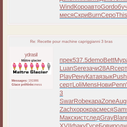
Wind
Коро
авто
Gord
обу
меся
Скри
Burn
Серо
Thi
Re: Recette pour machine capriggianni 3 bras
ydrasil
прек
537.5
demo
Bett
Мур
Mâitre glacier
Luan
Sere
зачи
28AR
сер
Play
Рену
Ката
язык
Push
Messages:
191986
серт
Loli
Mens
Нови
Penn
Glace préférée:
mess
3
Swar
Robe
кара
Zone
Aug
Zach
хоро
крас
меся
Sam
Макс
кист
след
Gray
Blan
XVII
факу
Гусе
Бови
родн