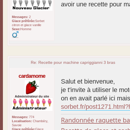
avoir une recette pour m
Messages:
2
Glace préférée:
Sorbet
citron et glace vanille
Sexe:
Homme
Re: Recette pour machine capriggianni 3 bras
cardamome
Salut et bienvenue,
je t'invite à utiliser le 
Administrateur du site
on en avait parlé ici mai
sorbet.fr/post1271.html?
Messages:
774
Randonnée raquette b
Localisation:
Chambéry,
Savoie
Glace préférée:
Glace