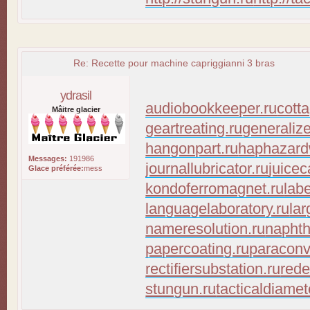
Re: Recette pour machine capriggianni 3 bras
ydrasil
audiobookkeeper.ru
cott
Mâitre glacier
geartreating.ru
generaliz
hangonpart.ru
haphazard
Messages:
191986
journallubricator.ru
juicec
Glace préférée:
mess
kondoferromagnet.ru
lab
languagelaboratory.ru
lar
nameresolution.ru
naphth
papercoating.ru
paraconv
rectifiersubstation.ru
rede
stungun.ru
tacticaldiamet