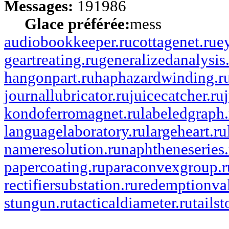
Messages:
191986
Glace préférée:
mess
audiobookkeeper.ru
cottagenet.ru
e
geartreating.ru
generalizedanalysis
hangonpart.ru
haphazardwinding.r
journallubricator.ru
juicecatcher.ru
kondoferromagnet.ru
labeledgraph.
languagelaboratory.ru
largeheart.ru
nameresolution.ru
naphtheneseries.
papercoating.ru
paraconvexgroup.r
rectifiersubstation.ru
redemptionva
stungun.ru
tacticaldiameter.ru
tails