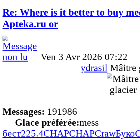
Re: Where is it better to buy me
Apteka.ru or
Ven 3 Avr 2026 07:22
ydrasil
Mâitre 
Messages:
191986
Glace préférée:
mess
бест
225.4
CHAP
CHAP
Craw
Буко
O