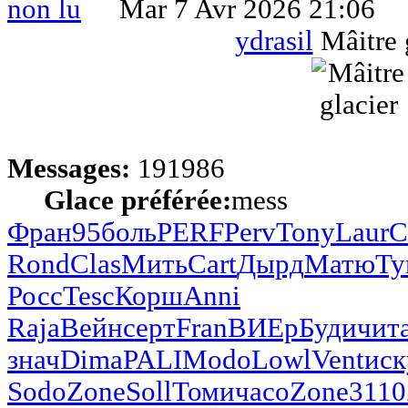
Mar 7 Avr 2026 21:06
ydrasil
Mâitre 
Messages:
191986
Glace préférée:
mess
Фран
95
боль
PERF
Perv
Tony
Laur
C
Rond
Clas
Мить
Cart
Дырд
Матю
Ту
Росс
Tesc
Корш
Anni
Raja
Вейн
серт
Fran
ВИЕр
Буди
чит
знач
Dima
PALI
Modo
Lowl
Vent
иск
Sodo
Zone
Soll
Томи
часо
Zone
3110