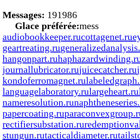
Messages:
191986
Glace préférée:
mess
audiobookkeeper.ru
cottagenet.ru
e
geartreating.ru
generalizedanalysis
hangonpart.ru
haphazardwinding.r
journallubricator.ru
juicecatcher.ru
kondoferromagnet.ru
labeledgraph.
languagelaboratory.ru
largeheart.ru
nameresolution.ru
naphtheneseries.
papercoating.ru
paraconvexgroup.r
rectifiersubstation.ru
redemptionva
stungun.ru
tacticaldiameter.ru
tails