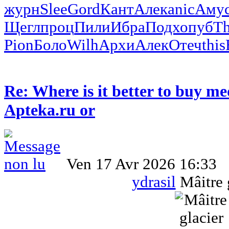
журн
Slee
Gord
Кант
Алек
anic
Аму
Щегл
проц
Пили
Ибра
Подх
опуб
Th
Pion
Боло
Wilh
Архи
Алек
Отеч
this
Re: Where is it better to buy me
Apteka.ru or
Ven 17 Avr 2026 16:33
ydrasil
Mâitre 