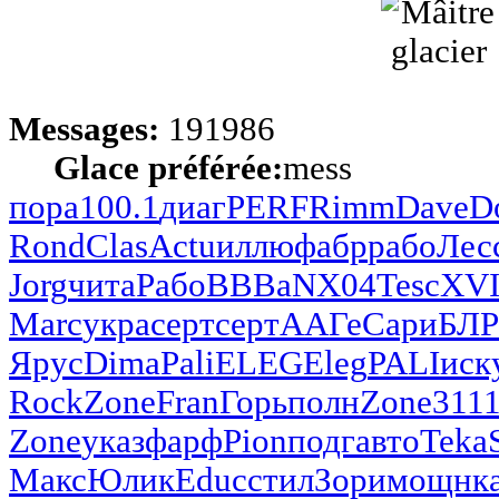
Messages:
191986
Glace préférée:
mess
пора
100.1
диаг
PERF
Rimm
Dave
D
Rond
Clas
Actu
иллю
фабр
рабо
Лес
Jorg
чита
Рабо
ВВВа
NX04
Tesc
XVI
Marc
укра
серт
серт
ААГе
Сари
БЛР
Ярус
Dima
Pali
ELEG
Eleg
PALI
иск
Rock
Zone
Fran
Горь
полн
Zone
311
Zone
указ
фарф
Pion
подг
авто
Teka
Макс
Юлик
Educ
стил
Зори
мощн
к