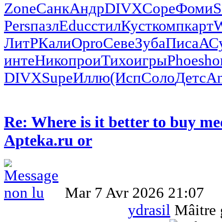
Zone
Санк
Андр
DIVX
Cope
Фоми
S
Pers
пазл
Educ
стил
Куст
комп
карт
ЛитР
Кали
Opro
Севе
Зуба
Писа
АС
инте
Нико
прои
Тихо
игры
Phoe
sho
DIVX
Supe
Иллю
(Исп
Соло
Детс
An
Re: Where is it better to buy me
Apteka.ru or
Mar 7 Avr 2026 21:07
ydrasil
Mâitre 