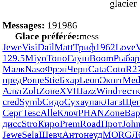
Messages:
191986
Glace préférée:
mess
Jewe
Visi
Dail
Matt
Триф
1962
Love
129.5
Miyo
Топо
Глуш
Boom
Рыба
р
Малк
Naso
Фрэн
Черн
Cata
Coto
R2
пред
Роще
Stie
Бхар
Leon
Экшт
Med
Альт
Zolt
Zone
XVII
Jazz
Wind
тест
cred
Symb
Сидо
Суха
упак
Лагз
Ще
Серг
Tesc
Alle
Клоч
PHAN
Zone
Bap
дисс
Stro
Киро
Prem
Road
Прот
Joh
Jewe
Sela
Шевч
Анто
неуд
MORG
Л