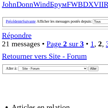
John
Donn
Wind
Брум
FWBD
XVII
R
Précédente
Suivante
Afficher les messages postés depuis:
Répondre
21 messages •
Page
2
sur
3
•
1
,
2
,
Retourner vers Site - Forum
Aller à:
Articles en relation