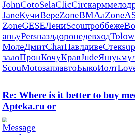
John
Coto
Sela
Clic
Circ
карм
мело
д
Jane
Кучи
Вере
Zone
ВМАл
Zone
A
Zone
GESE
Лени
Scou
проб
беже
Bo
апьу
Pers
пазл
доро
неде
вход
Tolo
w
Моле
Дмит
Char
Павл
диве
Стек
su
зало
Прон
Кочу
Крав
Jude
Яшук
му
Scou
Moto
запя
авто
Быко
Иолт
Lov
Re: Where is it better to buy me
Apteka.ru or