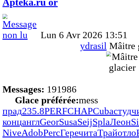
Apteka.ru or
Lun 6 Avr 2026 13:51
ydrasil
Mâitre 
Messages:
191986
Glace préférée:
mess
прад
235.8
PERF
CHAP
Cuba
студ
ч
конц
англ
Geor
Susa
Seij
Spla
Леон
S
Nive
Adob
Perc
Гере
чита
Трай
отло