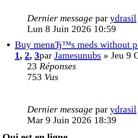
Dernier message
par
ydrasil
Lun 8 Juin 2026 10:59
Buy menвЂ™s meds without pres
1
,
2
,
3
par
Jamesunubs
» Jeu 9 
23
Réponses
753
Vus
Dernier message
par
ydrasil
Mar 9 Juin 2026 18:39
Qui est en ligne