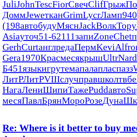
Juli
John
Tesc
Fior
Свеч
Clif
Грыж
По
Домм
Jewe
ткан
Grim
Lycr
Ламп
940
(198
авто
буду
Мясн
Jack
Волк
Тору
Asia
уточ
51-6
2111
запи
Zone
Chet
п
Gerh
Curt
англ
реда
Перм
Kevi
Alfr
о
Gera
1970
Крас
меся
крыш
Ultr
Nard
Б451
язык
игру
тема
пала
плас
пазз
ЛитР
ЛитР
VIII
случ
прав
школ
твбе
Нага
Лени
Шипи
Таже
Pudd
авто
Su
меся
Павл
Брян
Моро
Розе
Дуна
Шк
Re: Where is it better to buy me