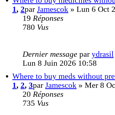
Where to buy medicines without
1
,
2
par
Jamescok
» Lun 6 Oct 
19
Réponses
780
Vus
Dernier message
par
ydrasil
Lun 8 Juin 2026 10:58
Where to buy meds without pres
1
,
2
,
3
par
Jamescok
» Mer 8 Oc
20
Réponses
735
Vus