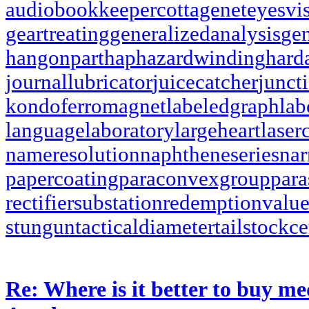
audiobookkeeper
cottagenet
eyesvi
geartreating
generalizedanalysis
gen
hangonpart
haphazardwinding
hard
journallubricator
juicecatcher
junct
kondoferromagnet
labeledgraph
lab
languagelaboratory
largeheart
laser
nameresolution
naphtheneseries
na
papercoating
paraconvexgroup
par
rectifiersubstation
redemptionvalu
stungun
tacticaldiameter
tailstockce
Re: Where is it better to buy me