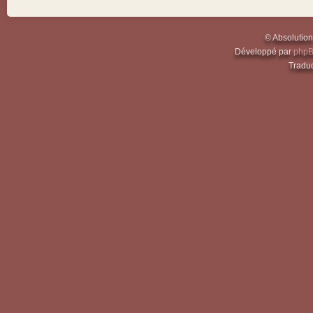
© Absolutio
Développé par
php
Traduc