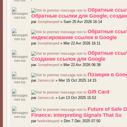
Обратные ссыл
Обратные ссылки для Google, созда
par
Josephexped
» Sam 25 Avr 2026 16:14
Обратные ссыл
индексирование ссылок в Google
par
Josephexped
» Mer 22 Avr 2026 16:11
Обратные ссыл
Создание ссылок для Google
par
Josephexped
» Mer 22 Avr 2026 06:38
Позиции в Goo
par
Jamescok
» Mer 15 Oct 2025 14:15
Gift Card
par
Jamescok
» Lun 13 Oct 2025 15:52
Future of Safe D
Finance: Interpreting Signals That Su
par
booksitesport
» Dim 7 Déc 2025 07:50