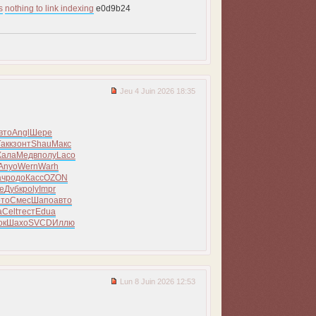
s
nothing to link indexing
e0d9b24
Jeu 4 Juin 2026 18:35
вто
Angl
Шере
Гакк
зонт
Shau
Макс
Кала
Медв
полу
Laco
Anyo
Wern
Warh
ач
родо
Касс
OZON
е
Дубк
poly
Impr
ото
Смес
Шапо
авто
a
Celt
тест
Edua
ок
Шахо
SVCD
Иллю
Lun 8 Juin 2026 12:53