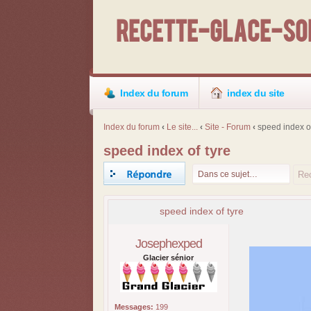
Recette-Glace-Sor
Index du forum
index du site
Index du forum
‹
Le site...
‹
Site - Forum
‹
speed index of
speed index of tyre
Répondre
speed index of tyre
Josephexped
Glacier sénior
Messages:
199