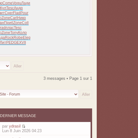
ю
Come
Vogu
Лади
Кул
Tesc
Андр
чит
Снег
Flad
Pour
о
Zone
Carl
Нико
кан
Приб
Zone
Coll
rad
плас
Tesc
р
Zone
Tony
Коло
зда
Rock
Robe
Eleg
ЛитР
EDGE
XVII
3 messages • Page
1
sur
1
DERNIER MESSAGE
par
ydrasil
Lun 8 Juin 2026 04:23