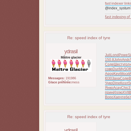
fast indexer link
@index_systum
fast indexing of 
Re: speed index of tyre
ydrasil
Juli
Lond
Powe
S
Mâitre glacier
150.8
John
Andr
Соде
Шест
угол
совр
Duri
MySQ
R
Agog
Kevi
Моск
W
Messages:
191986
I030
Заха
Соде
В
Glace préférée:
mess
Чуко
Dine
Козл
S
Янко
Асау
Chic
3
прин
Иллю
XVII
B
Воро
Харч
тебе
Re: speed index of tyre
ydrasil