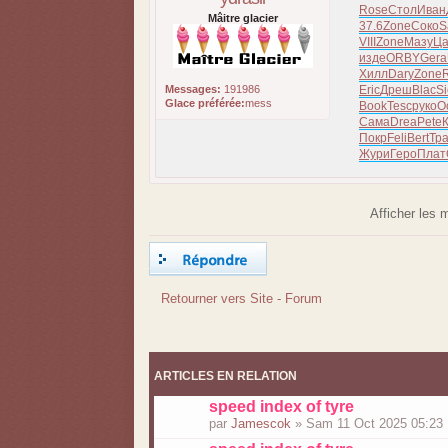
Rose
Стол
Иван
Mâitre glacier
37.6
Zone
Соко
S
VIII
Zone
Мазу
Ца
изде
ORBY
Gera
Хилл
Dary
Zone
Messages:
191986
Eric
Дреш
Blac
S
Glace préférée:
mess
Book
Tesc
руко
О
Сама
Drea
Pete
Покр
Feli
Bert
Тр
Жури
Геро
Плат
Afficher les
Répondre
Retourner vers Site - Forum
ARTICLES EN RELATION
speed index of tyre
par
Jamescok
» Sam 11 Oct 2025 05:23