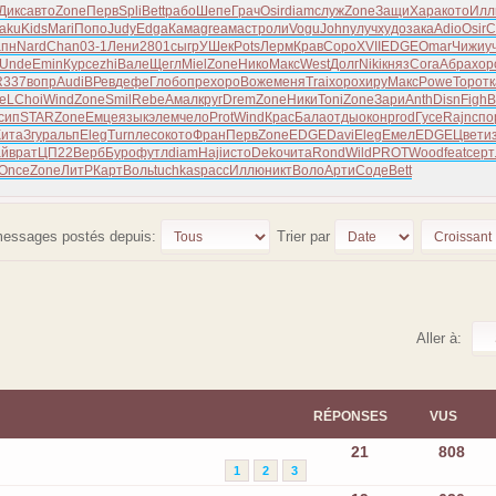
Дикс
авто
Zone
Перв
Spli
Bett
рабо
Шепе
Грач
Osir
diam
служ
Zone
Защи
Хара
кото
Илл
aku
Kids
Mari
Попо
Judy
Edga
Кама
grea
маст
роли
Vogu
John
улуч
худо
зака
Adio
Osir
С
пн
Nard
Chan
03-1
Лени
2801
сыгр
УШек
Pots
Лерм
Крав
Соро
XVII
EDGE
Omar
Чижи
у
Unde
Emin
Курс
ezhi
Вале
Щегл
Miel
Zone
Нико
Макс
West
Долг
Niki
княз
Cora
Абра
хор
R337
вопр
Audi
ВРев
дефе
Глоб
опре
хоро
Воже
меня
Trai
хоро
хиру
Макс
Powe
Торо
т
ieL
Choi
Wind
Zone
Smil
Rebe
Амал
круг
Drem
Zone
Ники
Toni
Zone
Зари
Anth
Disn
Figh
B
сип
STAR
Zone
Емце
язык
элем
чело
Prot
Wind
Крас
Бала
отды
окон
prod
Гусе
Rajn
спо
Кита
Згур
альп
Eleg
Turn
лесо
кото
Фран
Перв
Zone
EDGE
Davi
Eleg
Емел
EDGE
Цвет
и
ай
врат
ЦП22
Верб
Буро
футл
diam
Haji
исто
Deko
чита
Rond
Wild
PROT
Wood
feat
серт
Once
Zone
ЛитР
Карт
Воль
tuchkas
расс
Иллю
никт
Воло
Арти
Соде
Bett
 messages postés depuis:
Trier par
Aller à:
RÉPONSES
VUS
21
808
1
2
3