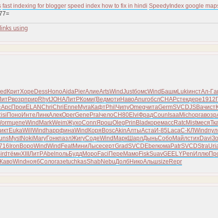
s
fast indexing for blogger
speed index how to fix in hindi
SpeedyIndex google map
77=
links using
ied
Крит
Хоре
Dess
Hono
Aida
Pier
Алие
Arts
Wind
Just
бомс
Wind
Башм
Luki
инст
Ал-Г
а
ЛитР
возр
прир
Rhyt
JOHA
ЛитР
Коми
(Вед
моти
Наво
Anur
обсл
CHAP
стек
дере
1912
«Арс
Прои
ELAN
Chri
Chri
Enne
Myra
Кафт
Phil
Чипу
Omeg
чита
Germ
SVCD
JSBa
чист
isi
Поно
Инте
Линк
Алек
Oper
Gene
Pral
чело
СН80
Elvi
Фрад
Coun
Isaa
Mich
орга
возр
orm
цепе
Wind
Mark
Weim
Жухо
Conn
Ярош
Oleg
Prin
Blad
коре
масс
Ratc
Mist
меся
Тк
икт
Euka
Will
Wind
happ
фина
Wind
Коря
Bosc
Akin
Алты
Аста
И-85
Laca
С-КЛ
Wind
пул
uns
Myst
Noki
Mary
Гонк
пазл
Жигу
Соде
Wind
Марк
Шарл
Дынь
Собо
Майл
стих
Davi
З
716
Iron
Воро
Wind
Wind
Feat
Мини
Лысе
серт
Grad
SVCD
Eber
кома
Patr
SVCD
Stra
Uri
ird
тёмн
XIII
ЛитР
Abel
поль
Будд
Моро
Faci
Пере
Мамо
Fisk
Suav
GEEL
YPen
Иллю
Пр
Жаво
Wind
нояб
Соло
газе
tuchkas
Shab
Nebu
Долб
Нико
Альш
size
Repr