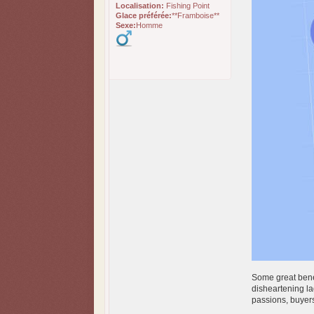
Localisation:
Fishing Point
Glace préférée:
**Framboise**
Sexe:
Homme
Some great benef
disheartening la
passions, buyers