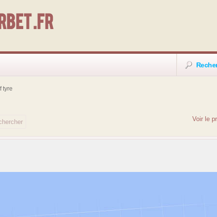
bet .fr
Reche
 tyre
Voir le 