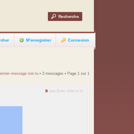
rcher
M’enregistrer
Connexion
premier message non lu
• 3 messages • Page
1
sur
1
Sam 25 Avr 2026 21:10