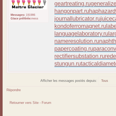
geartreating.ru
generaliz
hangonpart.ru
haphazard
Messages:
191986
journallubricator.ru
juicec
Glace préférée:
mess
kondoferromagnet.ru
lab
languagelaboratory.ru
lar
nameresolution.ru
naphth
papercoating.ru
paraconv
rectifiersubstation.ru
rede
stungun.ru
tacticaldiamet
Afficher les messages postés depuis:
Répondre
Retourner vers Site - Forum