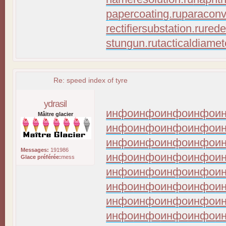
papercoating.ru
paraconv
rectifiersubstation.ru
rede
stungun.ru
tacticaldiamet
Re: speed index of tyre
ydrasil
инфо
инфо
инфо
инфо
и
Mâitre glacier
инфо
инфо
инфо
инфо
и
инфо
инфо
инфо
инфо
и
Messages:
191986
инфо
инфо
инфо
инфо
и
Glace préférée:
mess
инфо
инфо
инфо
инфо
и
инфо
инфо
инфо
инфо
и
инфо
инфо
инфо
инфо
и
инфо
инфо
инфо
инфо
и