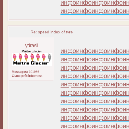
инфо
инфо
инфо
инфо
и
инфо
инфо
инфо
инфо
и
Re: speed index of tyre
ydrasil
инфо
инфо
инфо
инфо
и
Mâitre glacier
инфо
инфо
инфо
инфо
и
инфо
инфо
инфо
инфо
и
Messages:
191986
инфо
инфо
инфо
инфо
и
Glace préférée:
mess
инфо
инфо
инфо
инфо
и
инфо
инфо
инфо
инфо
и
инфо
инфо
инфо
инфо
и
инфо
инфо
инфо
инфо
и
инфо
инфо
инфо
инфо
и
инфо
инфо
инфо
инфо
и