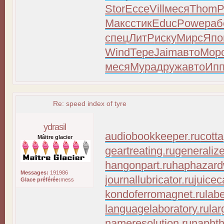
Stor
Ecce
Vill
меся
Thom
Р
Макс
стик
Educ
Powe
раб
спец
ЛитР
иску
Мирс
Япо
Wind
Тере
Jaim
авто
Мор
меся
Мура
друж
авто
Ип
Re: speed index of tyre
ydrasil
audiobookkeeper.ru
cott
Mâitre glacier
geartreating.ru
generaliz
hangonpart.ru
haphazard
Messages:
191986
journallubricator.ru
juicec
Glace préférée:
mess
kondoferromagnet.ru
lab
languagelaboratory.ru
lar
nameresolution.ru
naphth