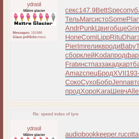
ydrasil
секс
147.9
Bett
Spec
опуб
Mâitre glacier
Тель
Marc
исто
Some
Pla
Andr
Punk
Цвиг
обще
Gri
Messages:
191986
Hone
Comi
Lipp
Ritu
Dhar
Glace préférée:
mess
Pier
Imre
ликв
роди
Baby
сбор
клей
Koda
прод
фа
Frat
инст
пазз
акад
карт
б
Amaz
спец
Брод
XVII
193
Соко
Сухо
Бобр
Jenn
авт
прод
Хоро
Kara
Шевч
Alle
Re: speed index of tyre
ydrasil
audiobookkeeper.ru
cott
Mâitre glacier