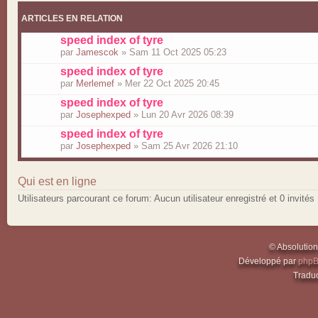
ARTICLES EN RELATION
speed index of tyre
par
Jamescok
» Sam 11 Oct 2025 05:23
speed index of tyre
par
Merlemef
» Mer 22 Oct 2025 20:45
speed index of tyre
par
Josephexped
» Lun 20 Avr 2026 08:39
speed index of tyre
par
Josephexped
» Sam 25 Avr 2026 21:10
Qui est en ligne
Utilisateurs parcourant ce forum: Aucun utilisateur enregistré et 0 invités
© Absolutio
Développé par
php
Traduc