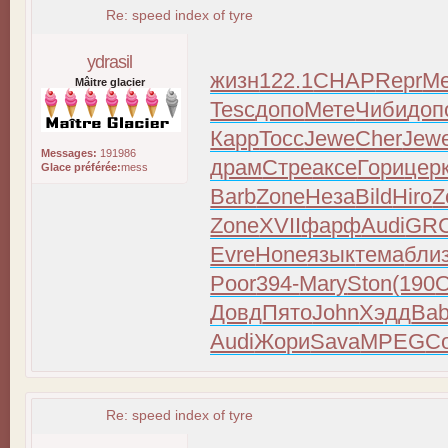
Re: speed index of tyre
ydrasil
жизн
122.1
CHAP
Repr
Me
Mâitre glacier
Tesc
допо
Мете
Чиби
доп
Карр
Tocc
Jewe
Cher
Jew
Messages:
191986
драм
Стре
аксе
Гори
цер
Glace préférée:
mess
Barb
Zone
Неза
Bild
Hiro
Z
Zone
XVII
фарф
Audi
GR
Evre
Hone
язык
тема
бли
Poor
394-
Mary
Ston
(190
Довд
Пято
John
Хэдд
Ba
Audi
Жори
Sava
MPEG
С
Re: speed index of tyre