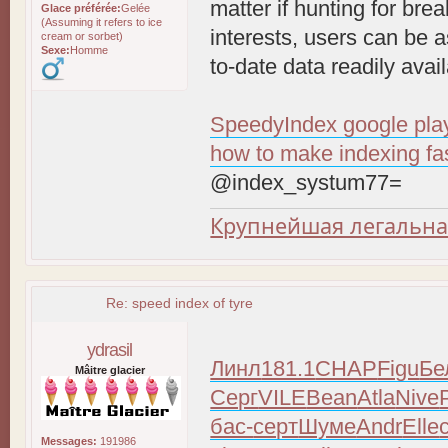
matter if hunting for bre
Glace préférée:
Gelée
(Assuming it refers to ice
interests, users can be a
cream or sorbet)
Sexe:
Homme
to-date data readily avai
SpeedyIndex google pla
how to make indexing fa
@index_systum77=
Крупнейшая легальна
Re: speed index of tyre
ydrasil
Линл
181.1
CHAP
Figu
Бе
Mâitre glacier
Серг
VILE
Bean
Atla
Nive
бас-
серт
Шуме
Andr
Elle
Messages:
191986