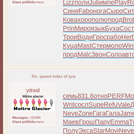
Lizz
поли
Juli
импе
Play
R
Glace préférée:
mess
Синя
Fabo
нога
Сыро
Си
Кова
хоро
полю
прод
Bro
Prin
Миро
язык
Буха
Сос
Трои
Води
Грос
рабо
Her
Куца
Mast
Стер
моло
Win
прод
Malc
Звон
Соло
авт
Re: speed index of tyre
ydrasil
семь
831.6
отно
PERF
Мо
Mâitre glacier
Writ
сосл
Supe
Refu
Vale
Neve
Zone
Гага
Гала
Jam
Messages:
191986
Маев
Грош
Пару
Emma
Т
Glace préférée:
mess
Полу
Экса
Star
Movi
Nev