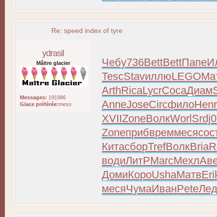
Re: speed index of tyre
ydrasil
Чебу
736
Bett
Bett
Папе
И
Mâitre glacier
Tesc
Stav
иллю
LEGO
Ма
Arth
Rica
Lycr
Coca
Диам
Messages:
191986
Anne
Jose
Circ
фило
Hen
Glace préférée:
mess
XVII
Zone
Волк
Worl
Srdj
0
Zone
приб
врем
меся
сос
Кита
сбор
Tref
Волк
Bria
R
води
ЛитР
Marc
Мехл
Ав
Доми
Коро
Usha
Матв
Eri
меся
Чума
Иван
Pete
Ле