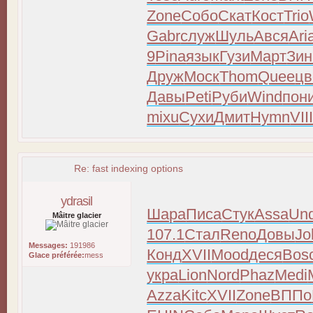
Zone
Собо
Скат
Кост
Trio
Gabr
служ
Шуль
Ався
Ari
9
Pina
язык
Гузи
Март
Зин
Друж
Моск
Thom
Quee
цв
Давы
Peti
Руби
Wind
пон
mixu
Сухи
Дмит
Hymn
VII
Re: fast indexing options
ydrasil
Шара
Писа
Стук
Assa
Un
Mâitre glacier
107.1
Стал
Reno
Довы
Jo
Messages:
191986
Конд
XVII
Mood
деся
Bos
Glace préférée:
mess
укра
Lion
Nord
Phaz
Medi
Azza
Kitc
XVII
Zone
ВППо