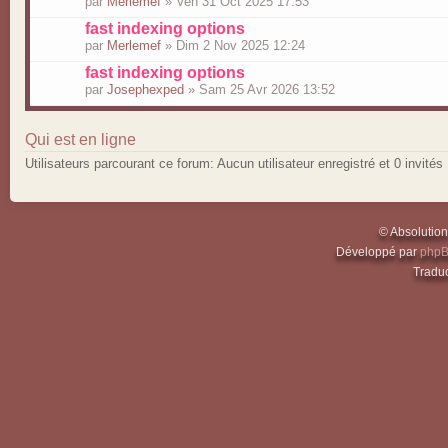
par
Merlemef
» Ven 31 Oct 2025 17:53
fast indexing options
par
Merlemef
» Dim 2 Nov 2025 12:24
fast indexing options
par
Josephexped
» Sam 25 Avr 2026 13:52
Qui est en ligne
Utilisateurs parcourant ce forum: Aucun utilisateur enregistré et 0 invités
© Absolutio
Développé par
php
Traduc