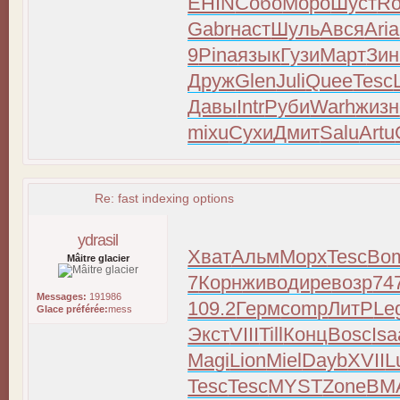
EHIN
Собо
Моро
Шуст
Ro
Gabr
наст
Шуль
Ався
Aria
9
Pina
язык
Гузи
Март
Зин
Друж
Glen
Juli
Quee
Tesc
Давы
Intr
Руби
Warh
жизн
mixu
Сухи
Дмит
Salu
Artu
Re: fast indexing options
ydrasil
Хват
Альм
Морх
Tesc
Bo
Mâitre glacier
7
Корн
живо
дире
возр
74
Messages:
191986
109.2
Герм
comp
ЛитР
Le
Glace préférée:
mess
Экст
VIII
Till
Конц
Bosc
Isa
Magi
Lion
Miel
Dayb
XVII
L
Tesc
Tesc
MYST
Zone
ВМ