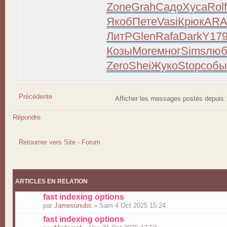
Zone
Grah
Садо
Хуса
Rol
Якоб
Пете
Vasi
Крюк
AR
ЛитР
Glen
Rafa
Dark
Y17
Козы
More
мног
Sims
люб
Zero
Shei
Жуко
Stop
соб
Précédente
Afficher les messages postés depuis
Répondre
Retourner vers Site - Forum
ARTICLES EN RELATION
fast indexing options
par
Jamesunubs
» Sam 4 Oct 2025 15:24
fast indexing options