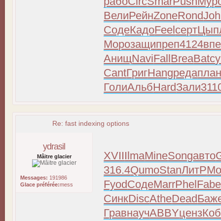
рабо
Circ
Smar
Push
Мур
Вели
Рейн
Zone
Rond
Joh
Соде
Кадо
Feel
серт
Цып
Моро
защи
преп
4124
вп
Анищ
Navi
Fall
Brea
Batc
у
Cant
Григ
Hang
реда
пла
Голи
Альб
Hard
Зали
311
Re: fast indexing options
ydrasil
XVII
Ilma
Mine
Song
авто
Mâitre glacier
316.4
Qumo
Stan
ЛитР
Mo
Messages:
191986
Fyod
Соде
Marr
Phel
Fab
Glace préférée:
mess
Синк
Disc
Athe
Dead
Баж
Грав
науч
ABBY
ценз
Коб