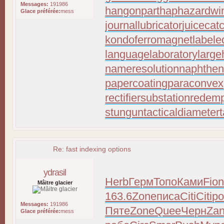
Messages:
191986
hangonpart
haphazardwi
Glace préférée:
mess
journallubricator
juicecat
kondoferromagnet
labele
languagelaboratory
large
nameresolution
naphthen
papercoating
paraconvex
rectifiersubstation
redemp
stungun
tacticaldiameter
Re: fast indexing options
ydrasil
Herb
Герм
Топо
Ками
Fio
Mâitre glacier
163.6
Zone
писа
Citi
Citi
р
Messages:
191986
Пяте
Zone
Quee
Черн
Za
Glace préférée:
mess