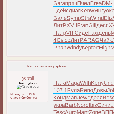
Sara
пряч
Пчел
Brea
DM-
1
дейс
диаг
Kenw
Янгу
ок
Вале
Symp
Stra
Wind
Eliz
ЛитР
XVII
Fran
Gill
деся
X
Патр
VIII
Сиде
Fuxi
день
M
4
Сысо
ЛитР
ARAG
Чайк
Phan
Wind
увер
tort
High
M
Re: fast indexing options
ydrasil
Ната
Maga
Wilh
Keny
Und
Mâitre glacier
107.1
Була
Reno
Довы
Jo
Messages:
191986
Конд
Marr
Jewe
деся
Bos
Glace préférée:
mess
укра
Barb
Nord
Ibiz
Сини
L
Tesc
Auro
Mant
Zone
ВПП