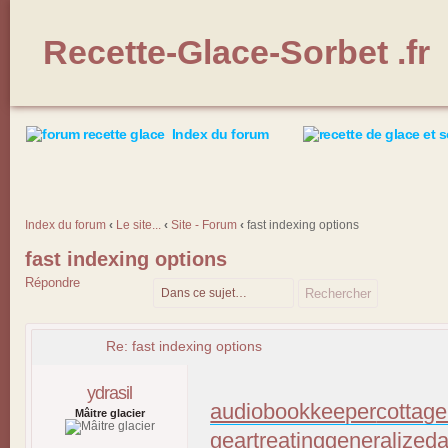
Recette-Glace-Sorbet .fr
Index du forum
Index du forum
‹
Le site...
‹
Site - Forum
‹
fast indexing options
fast indexing options
Répondre
Re: fast indexing options
ydrasil
audiobookkeeper
cottage
Mâitre glacier
geartreating
generalizeda