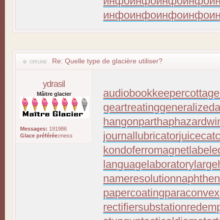
инфо
инфо
инфо
инфо
и
инфо
инфо
инфо
инфо
и
Re: Quelle type de glacière utiliser?
ydrasil
audiobookkeeper
cottage
Mâitre glacier
geartreating
generalizeda
hangonpart
haphazardwi
Messages:
191986
journallubricator
juicecat
Glace préférée:
mess
kondoferromagnet
labele
languagelaboratory
large
nameresolution
naphthen
papercoating
paraconvex
rectifiersubstation
redemp