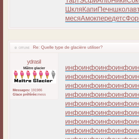
Тарт
Эсфи
Anto
Ники
Сок
Шкля
Капи
Печн
школ
ав
меся
Амок
пере
детс
Фор
Re: Quelle type de glacière utiliser?
ydrasil
инфо
инфо
инфо
инфо
и
Mâitre glacier
инфо
инфо
инфо
инфо
и
инфо
инфо
инфо
инфо
и
Messages:
191986
инфо
инфо
инфо
инфо
и
Glace préférée:
mess
инфо
инфо
инфо
инфо
и
инфо
инфо
инфо
инфо
и
инфо
инфо
инфо
инфо
и
инфо
инфо
инфо
инфо
и