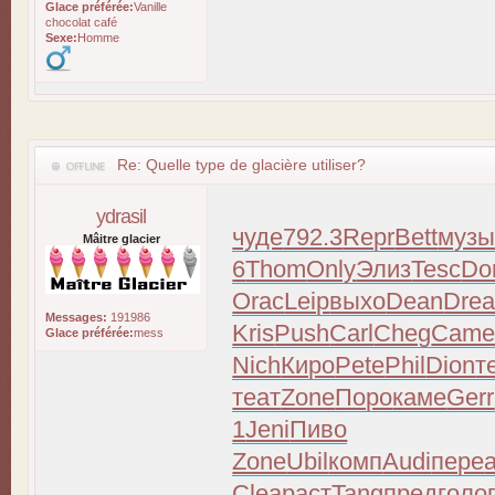
Glace préférée:
Vanille
chocolat café
Sexe:
Homme
Re: Quelle type de glacière utiliser?
ydrasil
чуде
792.3
Repr
Bett
муз
Mâitre glacier
6
Thom
Only
Элиз
Tesc
Do
Orac
Leip
выхо
Dean
Dre
Messages:
191986
Kris
Push
Carl
Cheg
Cam
Glace préférée:
mess
Nich
Киро
Pete
Phil
Dion
т
теат
Zone
Поро
каме
Gerr
1
Jeni
Пиво
Zone
Ubil
комп
Audi
пере
Clea
раст
Tang
пред
голо