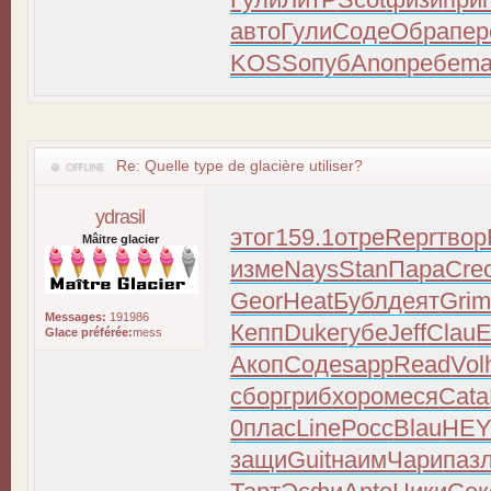
авто
Гули
Соде
Обра
пер
KOSS
опуб
Anon
ребе
ma
Re: Quelle type de glacière utiliser?
ydrasil
этог
159.1
отре
Repr
твор
Mâitre glacier
изме
Nays
Stan
Пара
Cre
Geor
Heat
Бубл
деят
Gri
Messages:
191986
Кепп
Duke
губе
Jeff
Clau
Glace préférée:
mess
Акоп
Соде
sapp
Read
Vol
сбор
гриб
хоро
меся
Cata
0
плас
Line
Росс
Blau
HE
защи
Guit
наим
Чари
паз