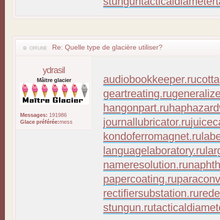
stungun
tacticaldiameter
Re: Quelle type de glacière utiliser?
ydrasil
audiobookkeeper.ru
cott
Mâitre glacier
geartreating.ru
generaliz
hangonpart.ru
haphazard
Messages:
191986
journallubricator.ru
juicec
Glace préférée:
mess
kondoferromagnet.ru
lab
languagelaboratory.ru
lar
nameresolution.ru
naphth
papercoating.ru
paraconv
rectifiersubstation.ru
rede
stungun.ru
tacticaldiamet