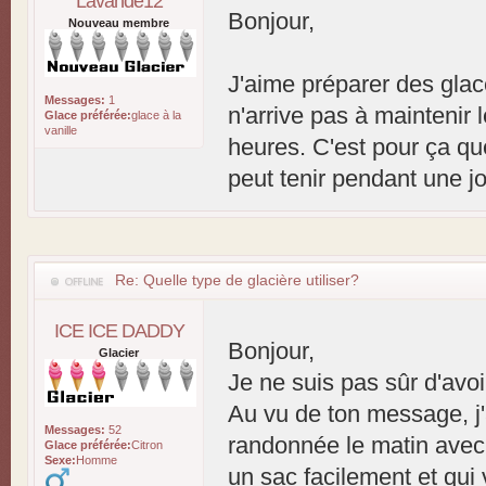
Lavande12
Bonjour,
Nouveau membre
J'aime préparer des glac
Messages:
1
n'arrive pas à maintenir 
Glace préférée:
glace à la
vanille
heures. C'est pour ça qu
peut tenir pendant une j
Re: Quelle type de glacière utiliser?
ICE ICE DADDY
Bonjour,
Glacier
Je ne suis pas sûr d'avo
Au vu de ton message, j'a
Messages:
52
randonnée le matin avec 
Glace préférée:
Citron
Sexe:
Homme
un sac facilement et qui