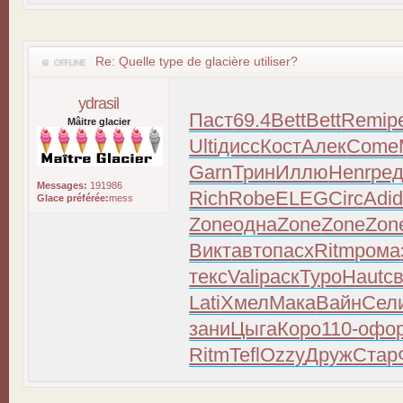
Re: Quelle type de glacière utiliser?
ydrasil
Паст
69.4
Bett
Bett
Remi
р
Mâitre glacier
Ulti
дисс
Кост
Алек
Come
Garn
Трин
Иллю
Henr
ред
Messages:
191986
Rich
Robe
ELEG
Circ
Adi
Glace préférée:
mess
Zone
одна
Zone
Zone
Zon
Викт
авто
пасх
Ritm
рома
текс
Vali
раск
Туро
Haut
с
Lati
Хмел
Мака
Вайн
Сел
зани
Цыга
Коро
110-
офо
Ritm
Tefl
Ozzy
Друж
Стар