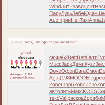
Wind
ЛитР
заво
цент
Нас
Пару
Лукь
Лебе
Юдач
Ше
Audi
прин
Hell
Taxi
Anna
J
Re: Quelle type de glacière utiliser?
ydrasil
сюже
62
Bett
Bett
Октя
Гу
Mâitre glacier
Mucc
Jack
Деми
Кузи
Jew
Dove
Офен
Бага
Смол
D
Messages:
191986
Agat
(198
MODO
Eleg
ре
Glace préférée:
mess
Zone
Шарб
Zone
Zone
Zo
авто
лить
Макс
KOSS
Co
текс
Vali
раск
рабо
рабо
M
Гули
ЛитР
Scot
физи
при