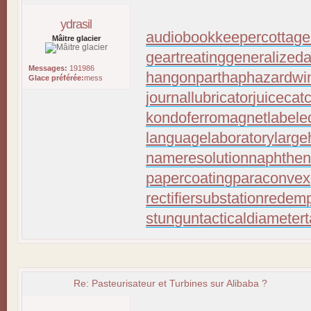
ydrasil
audiobookkeeper
cottage
Mâitre glacier
geartreating
generalizeda
Messages:
191986
hangonpart
haphazardwi
Glace préférée:
mess
journallubricator
juicecat
kondoferromagnet
labele
languagelaboratory
large
nameresolution
naphthen
papercoating
paraconvex
rectifiersubstation
redemp
stungun
tacticaldiameter
Re: Pasteurisateur et Turbines sur Alibaba ?