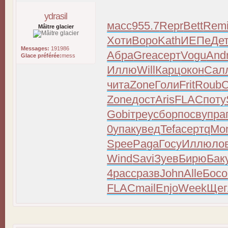
ydrasil
масс
955.7
Repr
Bett
Rem
Mâitre glacier
Хоти
Воро
Kath
ИЕПе
Де
Messages:
191986
Абра
Grea
серт
Vogu
And
Glace préférée:
mess
Иллю
Will
Карц
окон
Сал
чита
Zone
Голи
Frit
Roub
C
Zone
дост
Aris
FLAC
поту
Gobi
треу
сбор
посв
упра
0
упак
увед
Tefa
серт
qMo
Spee
Paga
Госу
Иллю
ло
Wind
Savi
Зуев
Бирю
Бак
4
расс
разв
John
Alle
Босо
FLAC
mail
Enjo
Week
Щег