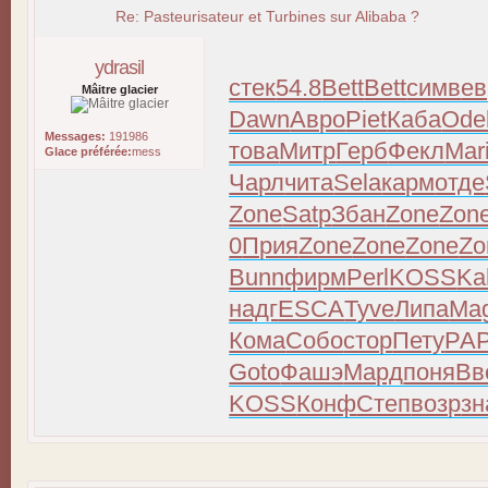
Re: Pasteurisateur et Turbines sur Alibaba ?
ydrasil
стек
54.8
Bett
Bett
симв
ев
Mâitre glacier
Dawn
Авро
Piet
Каба
Ode
Messages:
191986
това
Митр
Герб
Фекл
Mar
Glace préférée:
mess
Чарл
чита
Sela
карм
отде
Zone
Satp
Збан
Zone
Zon
0
Прия
Zone
Zone
Zone
Zo
Bunn
фирм
Perl
KOSS
Ka
надг
ESCA
Tyve
Липа
Mag
Кома
Собо
стор
Пету
РА
Goto
Фашэ
Мард
поня
Вв
KOSS
Конф
Степ
возр
зн