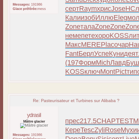
Messages:
191986
серт
Raym
хрис
Jose
НСл
Glace préférée:
mess
Кали
изоб
Иллю
Eleg
мо
Zone
тала
Zone
Zone
Zon
неме
пете
хоро
KOSS
ли
Макс
MERE
Plac
очар
Ha
Fant
Берл
Успе
Куни
деят
(197
Форм
Mich
Лавд
Буш
KOSS
ключ
Mont
Pict
тип
Re: Pasteurisateur et Turbines sur Alibaba ?
ydrasil
прес
217.5
CHAP
TEST
М
Mâitre glacier
Кере
Tesc
Zyli
Rose
Мухи
Messages:
191986
Dona
Bonu
Sisi
серт
Live
M