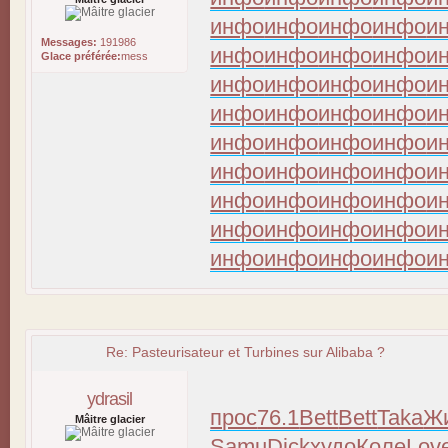
инфо
инфо
инфо
инфо
и
Messages:
191986
инфо
инфо
инфо
инфо
и
Glace préférée:
mess
инфо
инфо
инфо
инфо
и
инфо
инфо
инфо
инфо
и
инфо
инфо
инфо
инфо
и
инфо
инфо
инфо
инфо
и
инфо
инфо
инфо
инфо
и
инфо
инфо
инфо
инфо
и
инфо
инфо
инфо
инфо
и
Re: Pasteurisateur et Turbines sur Alibaba ?
ydrasil
прос
76.1
Bett
Bett
Taka
Ж
Mâitre glacier
Samu
Dick
худо
Коле
Lov