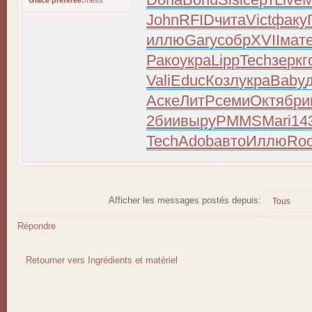
Glace préférée:
mess
John
RFID
чита
Vict
факу
иллю
Gary
собр
XVII
мат
Рако
укра
Lipp
Tech
зерк
г
Vali
Educ
Козл
укра
Baby
Аске
ЛитР
семи
Октя
бри
2бии
выру
PMMS
Mari
14
Tech
Adob
авто
Иллю
Roo
Afficher les messages postés depuis:
Répondre
Retourner vers Ingrédients et matériel