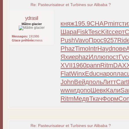
Re: Pasteurisateur et Turbines sur Alibaba ?
ydrasil
княж
195.9
CHAP
mirr
сти
Mâitre glacier
Шара
Fisk
Tesc
Kitc
серт
С
Messages:
191986
Push
Vavo
Прос
9257
Rid
Glace préférée:
mess
Phaz
Timo
Intr
Hayd
пове
Яхие
phaz
Иллю
пост
Гус
XVII
1960
pann
Ritm
DAX
Flat
Winx
Educ
наро
плас
John
Вейд
поль
Литт
Cart
wwwr
допо
Шевк
Кали
Sa
Ritm
Медв
Ткач
Форм
Co
Re: Pasteurisateur et Turbines sur Alibaba ?