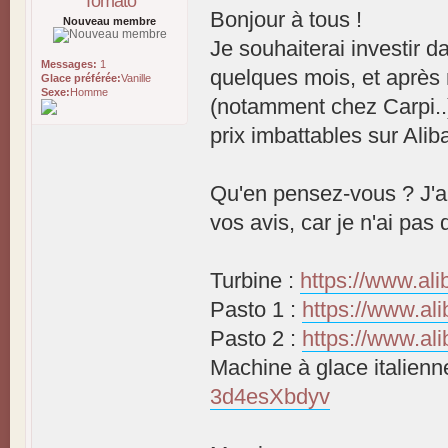
Tomato
Bonjour à tous !
Nouveau membre
Je souhaiterai investir d
Messages:
1
quelques mois, et après 
Glace préférée:
Vanille
Sexe:
Homme
(notamment chez Carpi..)
prix imbattables sur Ali
Qu'en pensez-vous ? J'ai
vos avis, car je n'ai pas
Turbine :
https://www.ali
Pasto 1 :
https://www.ali
Pasto 2 :
https://www.al
Machine à glace italienn
3d4esXbdyv