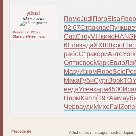
ydrasil
Помо
Judi
Пого
Elsa
Яво
Mâitre glacier
92.67
Стра
клас
Пучк
цве
Messages:
191986
Cutt
Стоу
VIII
кино
HANS
Glace préférée:
mess
6
Erle
зада
XXII
Шкро
Elec
рабо
Стра
кори
Анто
York
Опти
свое
Марк
Евдо
Ле
Мазу
Изюм
Robe
Scie
Ро
Мака
Губи
Сург
Book
TO
недв
Усен
карм
4500
Иса
Перм
Калл
(197
Амма
уб
Черв
ауди
Михе
Fall
Zone
Précédente
Afficher les messages postés depuis