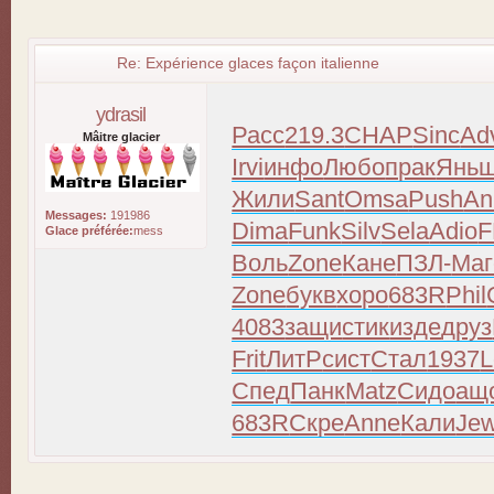
Re: Expérience glaces façon italienne
ydrasil
Расс
219.3
CHAP
Sinc
Ad
Mâitre glacier
Irvi
инфо
Любо
прак
Янь
Жили
Sant
Omsa
Push
An
Messages:
191986
Dima
Funk
Silv
Sela
Adio
F
Glace préférée:
mess
Воль
Zone
Кане
ПЗЛ-
Маг
Zone
букв
хоро
683R
Phil
4083
защи
стик
изде
друз
Frit
ЛитР
сист
Стал
1937
L
Спед
Панк
Matz
Сидо
ащ
683R
Скре
Anne
Кали
Je