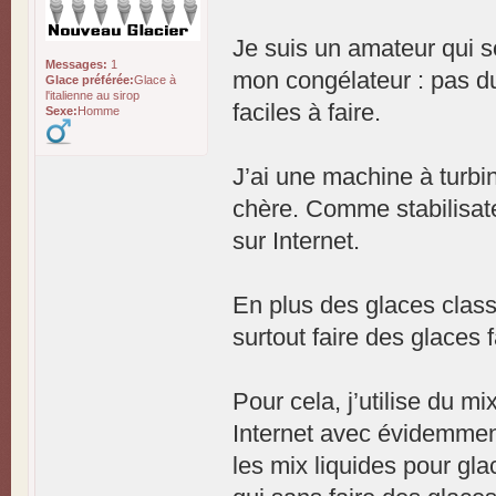
Je suis un amateur qui s
Messages:
1
mon congélateur : pas du
Glace préférée:
Glace à
l'italienne au sirop
faciles à faire.
Sexe:
Homme
J’ai une machine à turbi
chère. Comme stabilisate
sur Internet.
En plus des glaces classi
surtout faire des glaces 
Pour cela, j’utilise du m
Internet avec évidemment
les mix liquides pour gla