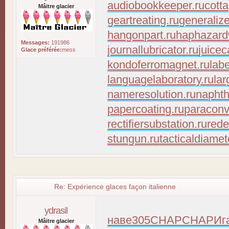
audiobookkeeper.ru
cott
Mâitre glacier
geartreating.ru
generaliz
hangonpart.ru
haphazard
Messages:
191986
journallubricator.ru
juicec
Glace préférée:
mess
kondoferromagnet.ru
lab
languagelaboratory.ru
lar
nameresolution.ru
naphth
papercoating.ru
paraconv
rectifiersubstation.ru
rede
stungun.ru
tacticaldiamet
Re: Expérience glaces façon italienne
ydrasil
наве
305
CHAP
CHAP
Иг
Mâitre glacier