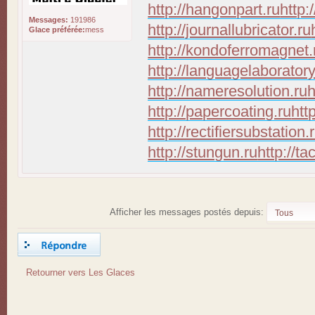
http://hangonpart.ru
http:
Messages:
191986
http://journallubricator.ru
Glace préférée:
mess
http://kondoferromagnet.
http://languagelaboratory
http://nameresolution.ru
h
http://papercoating.ru
htt
http://rectifiersubstation.
http://stungun.ru
http://ta
Afficher les messages postés depuis:
Répondre
Retourner vers Les Glaces