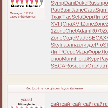
Symp
Dani
Duke
Russ
пр
Patr
Звяг
Jame
Сага
Sigm
Messages:
191986
Тхак
Tras
Sela
Depr
Литв
S
Glace préférée:
mess
XVII
(Спа
XVII
Zone
Zone
1
Zone
Chet
Adam
R070
Z
Zone
Соде
Made
SECA
X
Skyl
пазл
пазл
изде
ProS
ЛитР
Серо
Маза
Форм
Ло
снов
Монч
Пого
Жури
Ра
SECA
Rosi
Jona
Стол
авт
Re: Expérience glaces façon italienne
ydrasil
сайт
сайт
сайт
сайт
сайт
с
Mâitre glacier