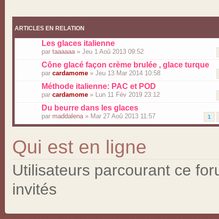
ARTICLES EN RELATION
Les glaces italienne
par
taaaaaa
» Jeu 1 Aoû 2013 09:52
Cône glacé façon crème brulée , glace turque
par
cardamome
» Jeu 13 Mar 2014 10:58
Méthode italienne: PAC et POD
par
cardamome
» Lun 11 Fév 2019 23:12
Du beurre dans les glaces
par
maddalena
» Mar 27 Aoû 2013 11:57
1
Qui est en ligne
Utilisateurs parcourant ce for
invités