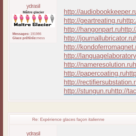
ydrasil
http://audiobookkeeper.r
Mâitre glacier
http://geartreating.ru
http
http://hangonpart.ru
http:
Messages:
191986
http://journallubricator.ru
Glace préférée:
mess
http://kondoferromagnet.
http://languagelaboratory
http://nameresolution.ru
h
http://papercoating.ru
htt
http://rectifiersubstation.
http://stungun.ru
http://ta
Re: Expérience glaces façon italienne
ydrasil