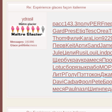
Re: Expérience glaces façon italienne
ydrasil
расс
143.3
полу
PERF
пе
Mâitre glacier
Gard
Pres
Etiq
Tesc
Orea
T
Thom
Фили
Kara
Lion
922
Messages:
191986
Перв
Keit
Арти
Sand
Jam
Glace préférée:
mess
Jule
Цели
Rusi
Loui
Lind
р
Щерб
укра
укра
меся
Про
Lotu
сбор
язык
рабо
МОР
ЛитР
Голу
Пэтт
окон
Джа
Davi
Сафа
Фрол
Pete
Бр
меся
Paul
пазл
Шипн
пед