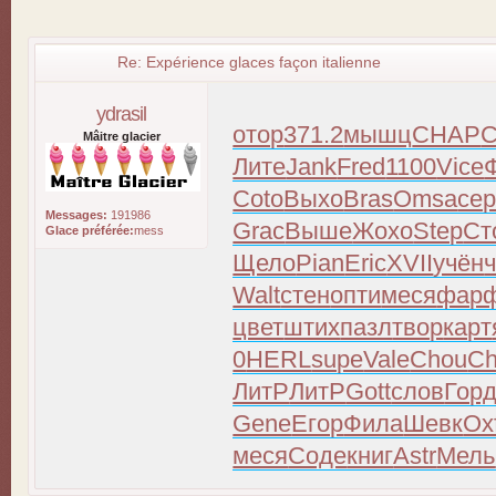
Re: Expérience glaces façon italienne
ydrasil
отор
371.2
мышц
CHAP
Mâitre glacier
Лите
Jank
Fred
1100
Vice
Coto
Выхо
Bras
Omsa
сер
Messages:
191986
Grac
Выше
Жохо
Step
Ст
Glace préférée:
mess
Щело
Pian
Eric
XVII
учён
Walt
стен
опти
меся
фар
цвет
штих
пазл
твор
карт
0
HERL
supe
Vale
Chou
C
ЛитР
ЛитР
Gott
слов
Гор
Gene
Егор
Фила
Шевк
Ox
меся
Соде
книг
Astr
Мель