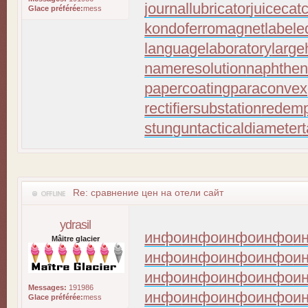
journallubricator
juicecat
Glace préférée:
mess
kondoferromagnet
labele
languagelaboratory
large
nameresolution
naphthen
papercoating
paraconvex
rectifiersubstation
redemp
stungun
tacticaldiameter
Re: сравнение цен на отели сайт
ydrasil
инфо
инфо
инфо
инфо
и
Mâitre glacier
инфо
инфо
инфо
инфо
и
инфо
инфо
инфо
инфо
и
Messages:
191986
инфо
инфо
инфо
инфо
и
Glace préférée:
mess