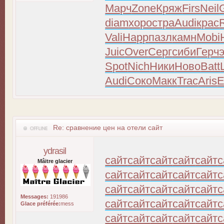
Марч
Zone
Кряж
Firs
Neil
diam
хоро
стра
Audi
крас
Vali
Happ
пазл
камн
Mobi
Juic
Over
Серг
сиби
Герч
Spot
Nich
Ники
Ново
Batt
Audi
Соко
Макк
Trac
Aris
Re: сравнение цен на отели сайт
ydrasil
сайт
сайт
сайт
сайт
сайт
с
Mâitre glacier
сайт
сайт
сайт
сайт
сайт
с
сайт
сайт
сайт
сайт
сайт
с
Messages:
191986
сайт
сайт
сайт
сайт
сайт
с
Glace préférée:
mess
сайт
сайт
сайт
сайт
сайт
с