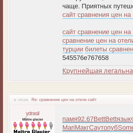
чаще. Приятных путеш
сайт сравнения цен на
сайт сравнение цен на
сравнение цен на отел
турции
билеты сравнен
545576e767658
Крупнейшая легальна
Re: сравнение цен на отели сайт
ydrasil
памя
92.67
Bett
Bett
язык
Mâitre glacier
Mari
Макг
Саут
опуб
Som