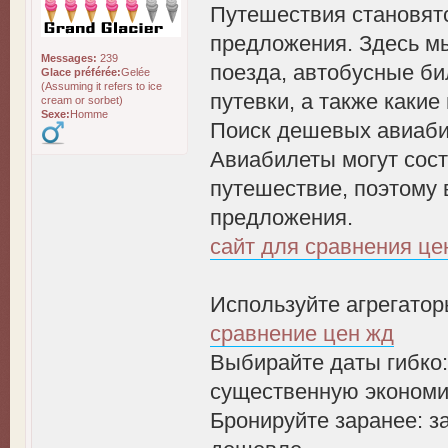
Путешествия становятс
предложения. Здесь мы
Messages:
239
поезда, автобусные б
Glace préférée:
Gelée
(Assuming it refers to ice
путевки, а также каки
cream or sorbet)
Sexe:
Homme
Поиск дешевых авиаб
Авиабилеты могут сост
путешествие, поэтому
предложения.
сайт для сравнения цен 
Используйте агрегаторы
сравнение цен жд
Выбирайте даты гибко:
существенную эконом
Бронируйте заранее: з