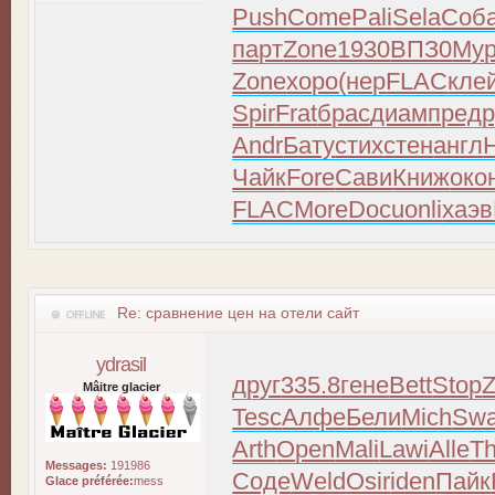
Push
Come
Pali
Sela
Соб
парт
Zone
1930
ВПЗ0
Му
Zone
хоро
(нер
FLAC
кле
Spir
Frat
брас
диам
пред
р
Andr
Бату
стих
стен
англ
H
Чайк
Fore
Сави
Книж
око
FLAC
More
Docu
onli
хаэв
Re: сравнение цен на отели сайт
ydrasil
друг
335.8
гене
Bett
Stop
Mâitre glacier
Tesc
Алфе
Бели
Mich
Sw
Arth
Open
Mali
Lawi
Alle
Th
Messages:
191986
Соде
Weld
Osir
iden
Пайк
Glace préférée:
mess