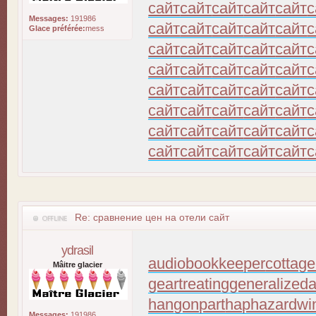
сайт
сайт
сайт
сайт
сайт
с
Messages:
191986
сайт
сайт
сайт
сайт
сайт
с
Glace préférée:
mess
сайт
сайт
сайт
сайт
сайт
с
сайт
сайт
сайт
сайт
сайт
с
сайт
сайт
сайт
сайт
сайт
с
сайт
сайт
сайт
сайт
сайт
с
сайт
сайт
сайт
сайт
сайт
с
сайт
сайт
сайт
сайт
сайт
с
Re: сравнение цен на отели сайт
ydrasil
audiobookkeeper
cottage
Mâitre glacier
geartreating
generalizeda
hangonpart
haphazardwi
Messages:
191986