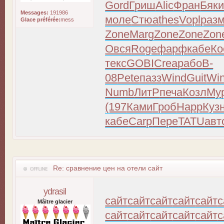
Gord
Гриш
Alic
Фран
Бяк
Messages:
191986
моле
Стюа
thes
Vopl
раз
Glace préférée:
mess
Zone
Marg
Zone
Zone
Zon
Овся
Roge
фарф
кабе
Ко
текс
GOBI
Crea
рабо
B-
08
Pete
пазз
Wind
Guit
Wi
Numb
ЛитР
печа
Козл
Му
(197
Ками
Гроб
Happ
Куз
кабе
Carp
Пере
TATU
авт
Re: сравнение цен на отели сайт
ydrasil
сайт
сайт
сайт
сайт
сайт
с
Mâitre glacier
сайт
сайт
сайт
сайт
сайт
с