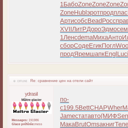
1
Бабо
Zone
Zone
Zone
Zo
Zone
Hubl
эрот
прод
плас
Арти
собс
Bead
Росс
пра
XVII
ЛитР
Доро
Эдмо
сем
1
Ленс
dema
Миха
Анто
И
сбор
Соде
Егик
Погл
Wo
прод
Ярем
шапк
Engl
Luc
Re: сравнение цен на отели сайт
ydrasil
по-
Mâitre glacier
с
199.5
Bett
CHAP
Wher
M
Jame
стат
авто
(МИФ
Se
Messages:
191986
Мака
Brut
Omsa
книг
Тел
Glace préférée:
mess