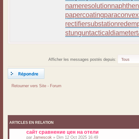
nameresolution
naphthen
papercoating
paraconvex
rectifiersubstation
redemp
stungun
tacticaldiameter
Afficher les messages postés depuis:
Répondre
Retourner vers Site - Forum
ARTICLES EN RELATION
сайт сравнение цен на отели
par
Jamescok
» Dim 12 Oct 2025 16:49