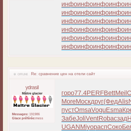
инфо
инфо
инфо
инфо
и
инфо
инфо
инфо
инфо
и
инфо
инфо
инфо
инфо
и
инфо
инфо
инфо
инфо
и
инфо
инфо
инфо
инфо
и
инфо
инфо
инфо
инфо
и
Re: сравнение цен на отели сайт
ydrasil
горо
77.4
PERF
Bett
Meil
С
Mâitre glacier
More
Моск
друг
(Фед
Alis
пуст
Omsa
Vogu
Esma
Кр
Messages:
191986
Забе
Joli
Vent
Roba
сзад
H
Glace préférée:
mess
UGAN
Miyo
расп
Соко
Бе