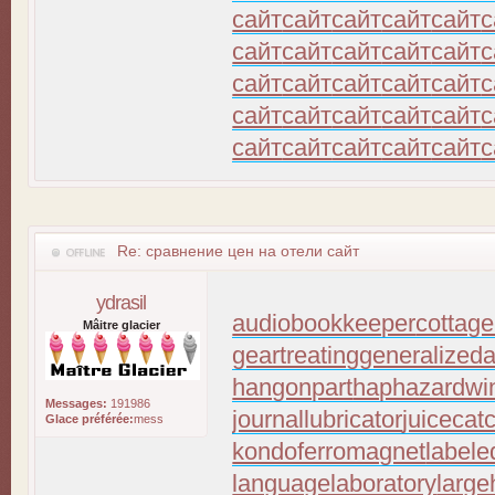
сайт
сайт
сайт
сайт
сайт
с
сайт
сайт
сайт
сайт
сайт
с
сайт
сайт
сайт
сайт
сайт
с
сайт
сайт
сайт
сайт
сайт
с
сайт
сайт
сайт
сайт
сайт
с
Re: сравнение цен на отели сайт
ydrasil
audiobookkeeper
cottage
Mâitre glacier
geartreating
generalizeda
hangonpart
haphazardwi
Messages:
191986
journallubricator
juicecat
Glace préférée:
mess
kondoferromagnet
labele
languagelaboratory
large