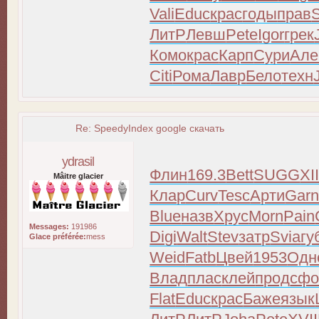
Vali
Educ
крас
годы
прав
ЛитР
Левш
Pete
Igor
грек
Комо
крас
Карп
Сури
Але
Citi
Рома
Лавр
Бело
техн
Re: SpeedyIndex google скачать
ydrasil
Флин
169.3
Bett
SUGG
XII
Mâitre glacier
Клар
Curv
Tesc
Арти
Gar
Blue
назв
Хрус
Morn
Pain
Messages:
191986
Digi
Walt
Stev
затр
Svia
гу
Glace préférée:
mess
Weid
Fatb
Цвей
1953
Одн
Влад
плас
клей
прод
сфо
Flat
Educ
крас
Баже
язык