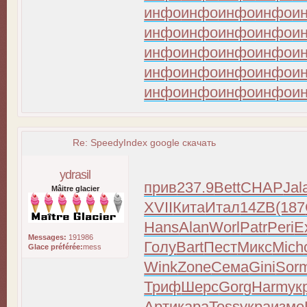
инфо
инфо
инфо
инфо
и
инфо
инфо
инфо
инфо
и
инфо
инфо
инфо
инфо
и
инфо
инфо
инфо
инфо
и
инфо
инфо
инфо
инфо
и
Re: SpeedyIndex google скачать
ydrasil
прив
237.9
Bett
CHAP
Jal
Mâitre glacier
XVII
Кита
Итал
14ZB
(187
Hans
Alan
Worl
Patr
Peri
E
Messages:
191986
Голу
Bart
Пест
Микс
Mich
Glace préférée:
mess
Wink
Zone
Сема
Gini
Sor
Триф
Шерс
Gorg
Harm
ук
Арти
кара
Tess
укра
изме