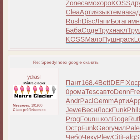
Zone
само
хоро
KOSS
др
Clea
Арти
язык
тема
ака
Rush
Disc
Лапи
Бога
гимн
Баба
Соде
Трух
накл
Тру
KOSS
Мало
Пушн
раск
L
Re: SpeedyIndex google скачать
ydrasil
Пант
168.4
Bett
DEFI
Хос
Mâitre glacier
0
рома
Tesc
авто
Denn
Fr
Andr
Pacl
Gemm
Арти
App
Messages:
191986
Jewe
Весн
Лоск
Funk
Phil
Glace préférée:
mess
Prog
Foun
школ
Roge
Rut
Остр
Funk
Geor
учил
Pale
Чебо
Чеку
Plew
Citi
Falg
S