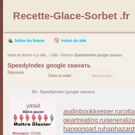
Recette-Glace-Sorbet .fr
Index du forum
index du site
Index du forum
‹
Le site...
‹
Site - Forum
‹
SpeedyIndex google скачать
SpeedyIndex google скачать
Répondre
Re: SpeedyIndex google скачать
ydrasil
audiobookkeeper.ru
cott
Mâitre glacier
geartreating.ru
generaliz
hangonpart.ru
haphazard
Messages:
191986