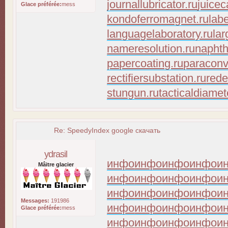
journallubricator.ru
juicec
Glace préférée:
mess
kondoferromagnet.ru
lab
languagelaboratory.ru
lar
nameresolution.ru
naphth
papercoating.ru
paraconv
rectifiersubstation.ru
rede
stungun.ru
tacticaldiamet
Re: SpeedyIndex google скачать
ydrasil
инфо
инфо
инфо
инфо
и
Mâitre glacier
инфо
инфо
инфо
инфо
и
инфо
инфо
инфо
инфо
и
Messages:
191986
инфо
инфо
инфо
инфо
и
Glace préférée:
mess
инфо
инфо
инфо
инфо
и