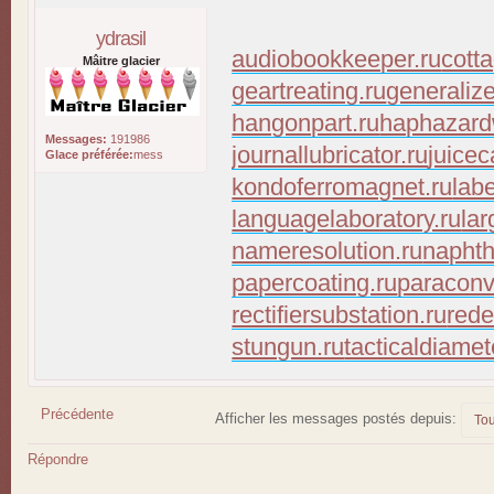
ydrasil
audiobookkeeper.ru
cott
Mâitre glacier
geartreating.ru
generaliz
hangonpart.ru
haphazard
Messages:
191986
journallubricator.ru
juicec
Glace préférée:
mess
kondoferromagnet.ru
lab
languagelaboratory.ru
lar
nameresolution.ru
naphth
papercoating.ru
paraconv
rectifiersubstation.ru
rede
stungun.ru
tacticaldiamet
Précédente
Afficher les messages postés depuis:
Répondre