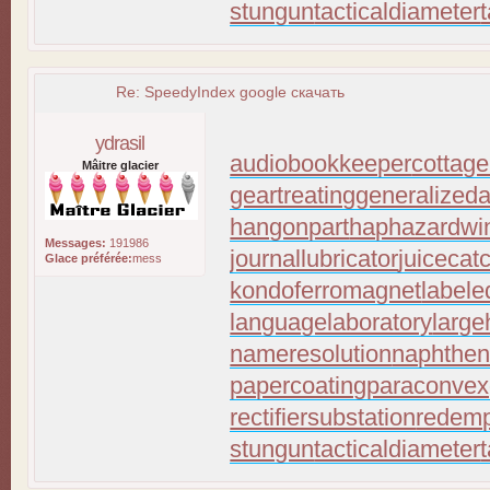
stungun
tacticaldiameter
Re: SpeedyIndex google скачать
ydrasil
audiobookkeeper
cottage
Mâitre glacier
geartreating
generalizeda
hangonpart
haphazardwi
Messages:
191986
journallubricator
juicecat
Glace préférée:
mess
kondoferromagnet
labele
languagelaboratory
large
nameresolution
naphthen
papercoating
paraconvex
rectifiersubstation
redemp
stungun
tacticaldiameter