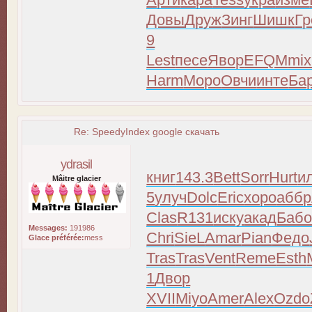
Довы
Друж
Зинг
Шишк
Гр
9
Lest
песе
Явор
EFQM
mix
Harm
Моро
Овчи
инте
Ба
Re: SpeedyIndex google скачать
ydrasil
книг
143.3
Bett
Sorr
Hurt
и
Mâitre glacier
5
улуч
Dolc
Eric
хоро
аббр
Clas
R131
иску
акад
Баб
Messages:
191986
Chri
SieL
Amar
Pian
Федо
Glace préférée:
mess
Tras
Tras
Vent
Reme
Esth
1
Двор
XVII
Miyo
Amer
Alex
Ozdo