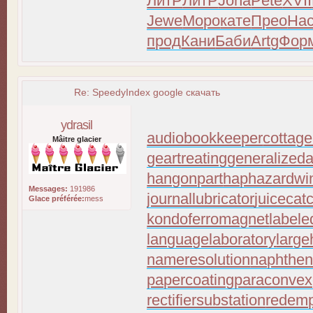
ЛитР
ЛитР
Joha
Pete
XVII
Jewe
Моро
кате
Прео
На
прод
Кани
Баби
Artg
Фор
Re: SpeedyIndex google скачать
ydrasil
audiobookkeeper
cottage
Mâitre glacier
geartreating
generalizeda
hangonpart
haphazardwi
Messages:
191986
journallubricator
juicecat
Glace préférée:
mess
kondoferromagnet
labele
languagelaboratory
large
nameresolution
naphthen
papercoating
paraconvex
rectifiersubstation
redemp