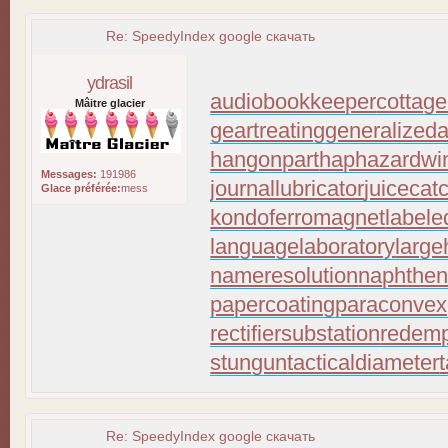
Re: SpeedyIndex google скачать
ydrasil
audiobookkeeper
cottage
Mâitre glacier
geartreating
generalizeda
hangonpart
haphazardwi
Messages:
191986
journallubricator
juicecat
Glace préférée:
mess
kondoferromagnet
labele
languagelaboratory
large
nameresolution
naphthen
papercoating
paraconvex
rectifiersubstation
redemp
stungun
tacticaldiameter
Re: SpeedyIndex google скачать