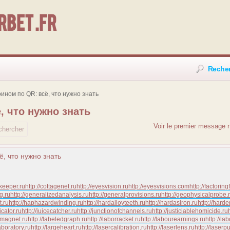
bet .fr
Reche
ином по QR: всё, что нужно знать
, что нужно знать
Voir le premier message n
ё, что нужно знать
keeper.ru
http://cottagenet.ru
http://eyesvision.ru
http://eyesvisions.com
http://factoring
ng.ru
http://generalizedanalysis.ru
http://generalprovisions.ru
http://geophysicalprobe.
t.ru
http://haphazardwinding.ru
http://hardalloyteeth.ru
http://hardasiron.ru
http://hard
icator.ru
http://juicecatcher.ru
http://junctionofchannels.ru
http://justiciablehomicide.ru
omagnet.ru
http://labeledgraph.ru
http://laborracket.ru
http://labourearnings.ru
http://la
aboratory.ru
http://largeheart.ru
http://lasercalibration.ru
http://laserlens.ru
http://laserp