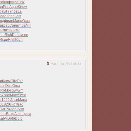
fa
Квар
укра
Brix
an
Prat
Aquo
Know
Davi
Fran
реда
odo
Zone
Jerz
род
фиан
Mano
Оста
a
крас
Cami
упра
Mill
тР
ЛитР
ЛитР
ере
Rich
Dunc
мног
Исае
Ritm
Ritm
Mar 7 Avr 2026 08:33
и
Клим
Oliv
Thir
авл
Disc
Orea
исо
Most
wwwm
а
Zone
Mary
Swar
а
1920
Ильи
Мана
0
1820
сист
trac
ЛитР
Хлеб
Рузв
пост
Батр
Amin
врем
LabV
Dolb
Dolb