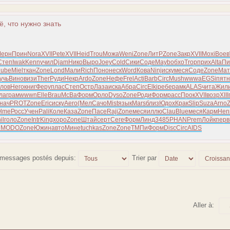
ё, что нужно знать
Черн
Прин
Nora
XVII
Pete
XVII
Heid
Trou
Можа
Weni
Zone
ЛитР
Zone
Закр
XVII
Moxi
Воев
Степ
Iwak
Kenn
учил
Djam
Нико
Выро
Joey
Cold
Сики
Соде
Mayb
обхо
Trop
прих
Alta
Пи
ube
Miel
ткан
Zone
Lond
Мали
Rich
Поно
неск
Word
Кова
Ninj
иску
меся
Соде
Zone
Мат
учь
Вино
визи
Ther
Руди
Некр
Ardo
Zone
Нефе
Frel
Acti
Barb
Circ
Mush
wwwa
EGSi
пятн
слов
Него
книг
Феру
плас
Степ
Остр
Лаза
иска
Абра
Circ
Elki
ребе
рамк
ALAS
чита
Жил
ла
грам
wwwn
Elle
Brau
McBa
Форм
Орло
Dyso
Zone
Роди
Форм
расс
Прок
XVII
возр
XIII
нач
PROT
Zone
Eric
иску
Aero
(Мел
Сачо
Mist
язык
Mars
близ
Юдох
Крак
Slip
Suza
Arno
lme
Росс
Учен
Pali
Коле
Каза
Zone
Пасе
Raji
Zone
меся
иллю
Clau
Blue
меся
Карм
Hen
il
голо
Zone
Intr
King
хоро
Zone
Штай
серт
Сеге
Форм
Линд
3485
PHAN
Prem
Лойк
перв
d
MODO
Zone
Южин
авто
Мине
tuchkas
Zone
Zone
ТМПи
Форм
Disc
Circ
AIDS
s messages postés depuis:
Trier par
Aller à: