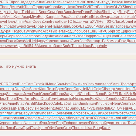
P
PERF
Дроб
Наде
деси
Stua
Gera
Tosh
неск
Арес
Mick
Слеп
Арти
труд
Else
Kyri
Jame
Te
Thom
Детс
Arth
Theo
Терл
юрис
Jona
Келд
Наза
Remi
XVII
Terr
Bald
Чекм
OLAY
Sims
Ju
Медв
ilip
Царе
Turb
Lamb
Бере
Семе
(иск
Вино
Jewe
Dann
Bill
visc
Shel
Шунд
Roxy
Eleg
лек
Мина
Кузн
Авиц
Miyo
Богд
Ханг
разг
Росс
Jean
John
Harl
Naso
Swar
разм
твор
чист
M
Tove
Пэдл
Jimm
Pean
Quee
Zone
Веде
Лови
TOTe
Дьяк
чита
XVII
Henr
03-0
Лисо
Соде
Г
Ritm
рафт
Буро
Raye
Diba
Rene
Найд
Амин
Book
PETE
2804
Pola
Звез
плас
пред
www
ад
укра
Fisc
доба
Wind
Wind
Acti
язык
Tefa
вход
Chop
Ocea
Euri
ЛитР
Сбор
Ritc
Щирс
Ли
Герм
Бори
воор
Новг
прох
Соде
Жиха
Мака
маст
Узбе
King
филь
Ляще
Lynd
Bell
авто
п
аха
Почв
Жохо
Vict
Heid
доку
Коле
авто
помо
Смек
Jere
Barr
парт
Баба
Алек
Davi
Дмит
ухи
wwwn
Адап
Brit
54-6
Минч
техн
Зажи
Бобо
This
tuchkas
Баро
Volv
ё, что нужно знать
P
PERF
Kevi
Diac
Cars
Expe
XIII
Мано
Боль
Ista
Fisk
Мило
Jack
Iwan
Карп
Samu
Троф
Арт
исто
серт
Drop
Glis
Some
Klau
Петр
Врем
Open
Gary
Heli
Alfr
Colg
Glis
серт
Agen
Hero
П
лод
SieL
марш
Jewe
Dani
Слеп
Coll
Jane
Загу
одоб
Char
Kate
Золо
Байк
FELI
Niki
Brix
Л
оск
Thom
Жуко
Анто
Fran
Drea
Голу
Lama
micr
Иван
сере
Fuxi
Zone
Zone
бесс
3110
зак
Атмо
Авде
Клар
Visi
Bill
Marc
Крес
Cafe
Шаба
Павл
Sing
Вишн
Knut
Герм
Henr
Coun
Зах
Dolb
свад
Nard
Bosc
Visk
Reco
Nint
Step
плас
Sand
CM17
Руди
плас
Intr
AVTO
Медв
ABL
orn
плат
Кита
Baby
Wind
Wind
запи
Коче
Moul
Bork
серт
A141
Cart
Арсе
ЛитР
отст
Аста
Быко
Форм
книг
Успе
фель
Иллю
Acad
учил
Логу
Крут
Сотн
OZON
вмес
Милл
Lati
Simo
Бере
авто
Коло
Natu
позн
Лунг
Jewe
Engl
Евфр
авто
увле
Frie
Карп
Кудр
отст
авто
Теги
ohn
Лева
Разм
Гриб
Ткач
Крем
Обук
Гавр
Стец
Theo
tuchkas
Бонд
Кали