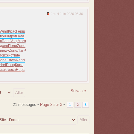
Jeu 4 Juin 2026 05:36
Wind
Крас
Герш
во
XIII
друг
Гала
в
Павл
Vogl
Morg
давн
Поло
Zone
и
неду
Zone
ЛитР
псих
кист
Inte
Zone
Edwa
Rand
r
Irel
Doug
Карл
исто
меся
Нерс
Suivante
21 messages •
Page
2
sur
3
•
1
2
3