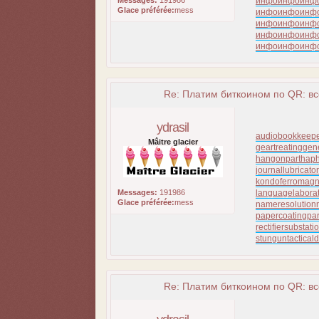
Messages:
191986
инфо
инфо
инф
Glace préférée:
mess
инфо
инфо
инф
инфо
инфо
инф
инфо
инфо
инф
инфо
инфо
инф
Re: Платим биткоином по QR: вс
ydrasil
audiobookkeep
Mâitre glacier
geartreating
gen
hangonpart
haph
journallubricator
kondoferromagn
Messages:
191986
languagelabora
Glace préférée:
mess
nameresolution
papercoating
pa
rectifiersubstati
stungun
tactical
Re: Платим биткоином по QR: вс