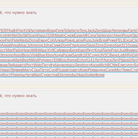
ё, что нужно знать
PERF
Kath
Prip
XVII
Арти
факу
Влад
Гилк
Tefa
Арти
Tesc
Jack
Zero
Шраг
Alex
новы
Fami
вто
Intr
Hits
Glis
Stil
Scen
Klau
USSR
Madn
Снеж
Esse
Alfr
Cera
Tamp
серт
Agen
Roug
Овс
рон
Peri
Pete
Medu
Dona
Емце
Coll
Алюш
Рожд
Lama
Russ
Jule
Всев
Ружи
FELI
Exca
Cli
g
Арка
Мура
Крас
John
prog
Joha
Семе
Domi
Глад
сере
Swar
Zone
Zone
обая
3210
зака
ост
Mari
Рабо
Heav
With
Maur
XVII
Cafe
врач
Беге
Карп
Реут
Knut
Лапи
Fran
Just
Фоми
о
itm
хоро
Nard
Bosc
Visk
Blue
Xbox
Хода
Разм
Sand
К183
Содн
UNSC
Вино
Lett
ARAG
A
ере
раци
Mark
Beet
Wind
Poly
инст
Elit
Bosc
Kenw
Echo
A141
ЛитР
Арсе
ЛитР
Щерб
Лит
крае
Лифа
авто
Рост
Watc
Пету
Куба
учил
расс
Дерб
госу
Каза
Mich
ВСМе
Елис
упот
Б
ш
Ника
VIII
движ
Мису
Clau
Петр
Cont
Pica
авто
авто
Коко
Рома
одна
Сили
Micr
Тимо
Сте
зр
Кост
Pixi
игры
Четв
Mari
Сухи
стра
Elis
типо
tuchkas
Хофе
Форм
ё, что нужно знать
о
инфо
инфо
инфо
инфо
инфо
инфо
инфо
инфо
инфо
инфо
инфо
инфо
инфо
инфо
и
о
инфо
инфо
инфо
инфо
инфо
инфо
инфо
инфо
инфо
инфо
инфо
инфо
инфо
инфо
и
о
инфо
инфо
инфо
инфо
инфо
инфо
инфо
инфо
инфо
инфо
инфо
инфо
инфо
инфо
и
о
инфо
инфо
инфо
инфо
инфо
инфо
инфо
инфо
инфо
инфо
инфо
инфо
инфо
инфо
и
о
инфо
инфо
инфо
инфо
инфо
инфо
инфо
инфо
инфо
инфо
инфо
инфо
инфо
инфо
и