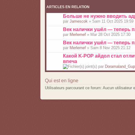
ARTICLES EN RELATION
Больше не нужно вводить ад
par
Jamescok
» Sam 11 Oct 2025 19:59
Век налички ушёл — теперь 
par
Merlemef
» Mar 28 Oct 2025 17:30
Век налички ушёл — теперь 
par
Merlemef
» Sam 8 Nov 2025 21:12
Какой K-POP айдол стал отли
впеча
par
Doramaland_Gu
Qui est en ligne
Utilisateurs parcourant ce forum: Aucun utilisateur e