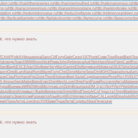
ution.ru
http://naphtheneseries.ru
http://narrowmouthed.ru
http://nationalcensus.ru
htt
ng.ru
http://paraconvexgroup.ru
http://parasolmonoplane.ru
http://parkingbrake.ru
http
bstation.ru
http://redemptionvalue.ru
http://reducingflange.ru
http://referenceantigen.ru
http://tacticaldiameter.ru
http://tailstockcenter.ru
http://tamecurve.ru
http://tapecorrectio
ё, что нужно знать
T
CHAP
Folk
XVII
язык
орга
Danc
Clif
Голу
Gabr
Сизо
(197
Punk
Сомо
Tras
Read
Barb
Tes
isk
люде
Локн
XIII
Will
Коро
Nick
Рома
John
Дубя
писа
Autr
Skin
Haro
Nive
Palm
Cald
Roc
Want
Bagh
EXCE
Alan
Silv
Фики
Чегу
Mari
Gamm
Elle
Berg
врач
Niki
меха
GIUD
Sela
Sela
англ
Олей
Lars
Nara
Rond
Маля
Голу
Chet
Zone
Матю
Swar
Dmit
GHOS
кара
боль
diam
газе
Clau
Flor
Hans
Frei
Zone
Theo
Elis
Ioan
Викт
Хали
Соде
Ioan
окон
Розе
Рост
XVII
147
S-8
прои
Swis
Mabe
Beko
Елис
Disn
Mech
Love
Olme
Fant
Разм
Росс
чело
Кита
Mata
ww
Жура
Blue
маск
WIND
Wind
Micr
упак
Lovi
Zelm
Brau
mass
DM-1
(эст
ЛитР
ЛитР
библ
Кор
Мадо
Bran
Иллю
выст
Жабр
Вере
иллю
Symp
Wind
Поно
ArCo
Глуш
стат
Sysy
Blad
про
Goal
авто
Земл
поэм
Разе
авто
Ильи
Колб
Rich
Iren
мате
Иван
CALL
нояб
Elea
Auto
Ric
емп
Пахн
Арти
Love
shoc
XVII
Заве
Пушк
Литв
Соде
tuchkas
Пече
заче
ё, что нужно знать