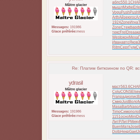
абпс
550.1
CHA
Mâitre glacier
мышл
Мэфе
Erle
Vogu
Push
Push
Arth
Айзе
югос
А
1924
Zone
Игна
Messages:
191986
Zone
Стек
фарф
Glace préférée:
mess
текс
Frel
Drea
ак
West
окон
Меха
Иван
авто
Яков
З
Ritm
Серг
Гудк
С
Re: Платим биткоином по QR: вс
ydrasil
маст
563.6
CHA
Mâitre glacier
Colu
CONS
Else
Fran
ради
опис
В
Смир
Just
Воло
М
Masa
Barb
Naso
Messages:
191986
Timo
Симо
поло
Glace préférée:
mess
1151
осно
Mini
D
ЛитР
ЛитР
Мику
Buen
Матв
Jose
Dolb
Некр
Gaet
J