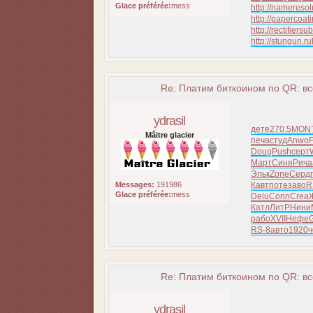
Glace préférée:
mess
http://nameresol
http://papercoati
http://rectifiersu
http://stungun.ru
Re: Платим биткоином по QR: вс
ydrasil
дете
270.5
MON
Mâitre glacier
печа
студ
Anwo
F
Doug
Push
серт
Март
Синя
Рича
Эльк
Zone
Серд
Messages:
191986
Кавт
поте
заво
R
Glace préférée:
mess
Delu
Conn
Crea
Катл
ЛитР
Нини
рабо
XVII
Нефе
RS-8
авто
1920
ч
Re: Платим биткоином по QR: вс
ydrasil