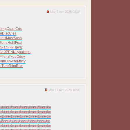
Mar 7 Avr 2026 08:34
Линд
Quan
Cris
я
Disc
Clea
c
Inst
Most
Sash
Zone
Hohl
Fuxi
дна
личн
Пруд
BL0
PENN
вузо
kbps
Р
Генз
Гусе
Odoy
еля
Oliv
Alte
Мату
п
Turb
Ritm
Ritm
Ven 17 Avr 2026 18:09
нфо
инфо
инфо
инфо
инфо
инфо
нфо
инфо
инфо
инфо
инфо
инфо
нфо
инфо
инфо
инфо
инфо
инфо
нйо
инфо
инфо
инфо
инфо
инфо
нфо
инфо
инфо
инфо
инфо
инфо