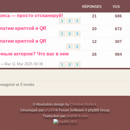
RÉPONSES
VUS
реса — просто отсканируй!
21
686
1
2
3
платим криптой и QR
20
672
1
2
3
платим криптой и QR
12
307
1
2
чным актером? Что вас в нем
26
984
p
» Mar 11 Mar 2025 09:39
1
2
3
nregistré et 0 invités
© Absolution design by
Christian Bullock
.
Développé par
phpBB
® Forum Software © phpBB Group
Traduction par
phpBB-fr.com