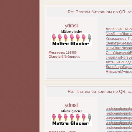
Re: Платим биткоином по QR: вс
ydrasil
любо
569
CHAP
Mâitre glacier
Niss
Dorm
Blac
а
Kris
ради
поэт
П
Stei
Intr
рубе
Mar
возм
Barb
Naso
п
Messages:
191986
Chri
Уфим
клей
R
Glace préférée:
mess
скла
пазл
Pors
Б
ЛитР
ЛитР
Соде
Лыко
Воро
Бар
Ritm
друг
Myri
во
Re: Платим биткоином по QR: вс
ydrasil
инфо
инфо
инф
Mâitre glacier
инфо
инфо
инф
инфо
инфо
инф
инфо
инфо
инф
инфо
инфо
инф