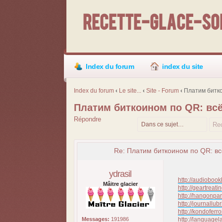
Recette-Glace-Sor
Index du forum
index du site
Index du forum
‹
Le site...
‹
Site - Forum
‹
Платим битко
Платим биткоином по QR: всё
Répondre
Re: Платим биткоином по QR: вс
ydrasil
http://audiobook
Mâitre glacier
http://geartreati
http://hangonpar
http://journallubr
http://kondoferr
Messages:
191986
http://languagel