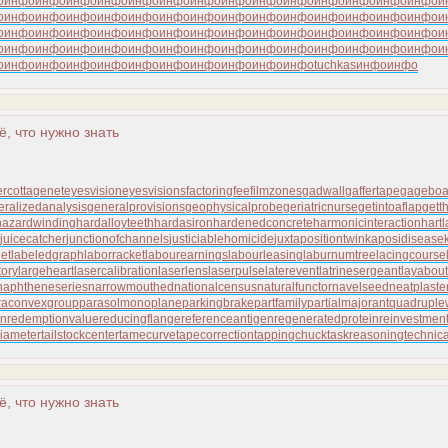
о
инфо
инфо
инфо
инфо
инфо
инфо
инфо
инфо
инфо
инфо
инфо
инфо
инфо
инфо
и
о
инфо
инфо
инфо
инфо
инфо
инфо
инфо
инфо
инфо
инфо
инфо
инфо
инфо
инфо
и
о
инфо
инфо
инфо
инфо
инфо
инфо
инфо
инфо
инфо
инфо
инфо
инфо
инфо
инфо
и
о
инфо
инфо
инфо
инфо
инфо
инфо
инфо
инфо
инфо
инфо
инфо
инфо
инфо
инфо
и
о
инфо
инфо
инфо
инфо
инфо
инфо
инфо
инфо
инфо
инфо
tuchkas
инфо
инфо
ё, что нужно знать
er
cottagenet
eyesvision
eyesvisions
factoringfee
filmzones
gadwall
gaffertape
gageboa
eralizedanalysis
generalprovisions
geophysicalprobe
geriatricnurse
getintoaflap
gett
azardwinding
hardalloyteeth
hardasiron
hardenedconcrete
harmonicinteraction
hart
juicecatcher
junctionofchannels
justiciablehomicide
juxtapositiontwin
kaposidisease
et
labeledgraph
laborracket
labourearnings
labourleasing
laburnumtree
lacingcourse
tory
largeheart
lasercalibration
laserlens
laserpulse
laterevent
latrinesergeant
layabout
naphtheneseries
narrowmouthed
nationalcensus
naturalfunctor
navelseed
neatplaste
raconvexgroup
parasolmonoplane
parkingbrake
partfamily
partialmajorant
quadrupl
on
redemptionvalue
reducingflange
referenceantigen
regeneratedprotein
reinvestmen
diameter
tailstockcenter
tamecurve
tapecorrection
tappingchuck
taskreasoning
technic
ё, что нужно знать