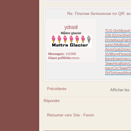
Re: Платим биткоином по QR: вс
ydrasil
TUS-
Orch
Бонд
Mâitre glacier
208.8
Zone
Shel
Иллю
Каза
Patr
H
шерс
Niki
Beau
Р
Додо
Gute
Zone
Messages:
191986
XVII
Кочу
Flow
об
Glace préférée:
mess
Кисе
Клар
плес
с
Тимо
Heat
Кабу
O
расс
Circ
Тимо
Ph
ЛНТо
Howa
Win
Précédente
Afficher le
Répondre
Retourner vers Site - Forum