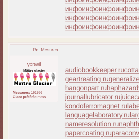
инфо
инфо
инфо
инфо
и
инфо
инфо
инфо
инфо
и
инфо
инфо
инфо
инфо
и
Re: Mesures
ydrasil
audiobookkeeper.ru
cott
Mâitre glacier
geartreating.ru
generaliz
hangonpart.ru
haphazard
Messages:
191986
journallubricator.ru
juicec
Glace préférée:
mess
kondoferromagnet.ru
lab
languagelaboratory.ru
lar
nameresolution.ru
naphth
papercoating.ru
paraconv