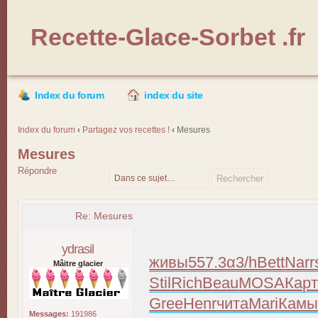
Recette-Glace-Sorbet .fr
Index du forum
index du site
Index du forum
‹
Partagez vos recettes !
‹
Mesures
Mesures
Répondre
Re: Mesures
ydrasil
живы
557.3
α3/h
Bett
Narr
Mâitre glacier
Stil
Rich
Beau
MOSA
Кар
Gree
Henr
чита
Mari
Кам
Messages:
191986