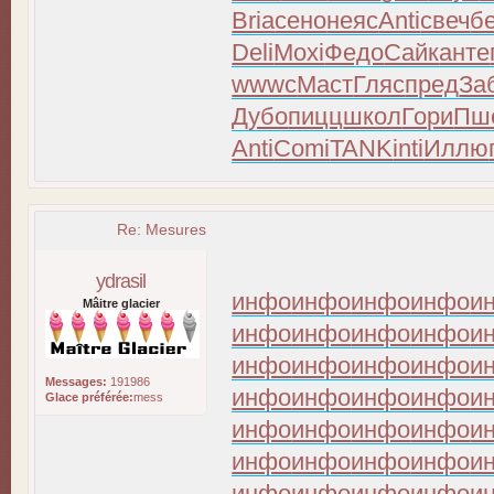
Bria
сено
неяс
Anti
свеч
б
Deli
Moxi
Федо
Сайк
анте
wwwc
Маст
Гляс
пред
За
Дубо
пицц
школ
Гори
Пш
Anti
Comi
TANK
inti
Иллю
Re: Mesures
ydrasil
инфо
инфо
инфо
инфо
и
Mâitre glacier
инфо
инфо
инфо
инфо
и
инфо
инфо
инфо
инфо
и
Messages:
191986
инфо
инфо
инфо
инфо
и
Glace préférée:
mess
инфо
инфо
инфо
инфо
и
инфо
инфо
инфо
инфо
и
инфо
инфо
инфо
инфо
и