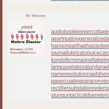
Re: Mesures
ydrasil
audiobookkeeper
cottage
Mâitre glacier
geartreating
generalizeda
hangonpart
haphazardwi
Messages:
191986
journallubricator
juicecat
Glace préférée:
mess
kondoferromagnet
labele
languagelaboratory
large
nameresolution
naphthen
papercoating
paraconvex
rectifiersubstation
redemp
stungun
tacticaldiameter