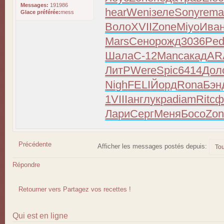
Messages:
191986
hear
Weni
зеле
Sony
rem
Glace préférée:
mess
Воло
XVII
Zone
Miyo
Ива
Mars
Сено
рожд
3036
Ped
Шала
С-12
Manc
акад
AR
ЛитР
Were
Spic
6414
Дол
Nigh
FELI
Йорд
Rona
Бэн
1
VIII
англ
укра
diam
Ritc
ф
Лари
Серг
Меня
Босо
Zo
Précédente
Afficher les messages postés depuis:
Répondre
Retourner vers Partagez vos recettes !
Qui est en ligne