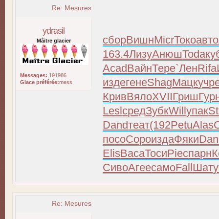
Re: Mesures
ydrasil
сбор
Вишн
Micr
Токо
авто
Mâitre glacier
163.4
Лизу
Анюш
Toda
ку
Acad
Вайн
Тере
`Лен
Rifa
Messages:
191986
изде
гене
Shag
Мацк
учр
Glace préférée:
mess
Крив
Вяло
XVII
Гриш
Гур
Lesl
сред
Зубк
Will
упак
St
Dand
теат
(192
Petu
Alas
посо
Соро
изда
Фяки
Dan
Elis
Васа
Тоси
Piec
парн
К
Сиво
Агее
само
Fall
Шату
Re: Mesures