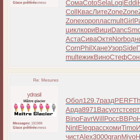
Сома
Coto
Sela
Logi
Eddi
Glace préférée:
mess
Coll
Квас
Лите
Zone
Zone
Zone
хоро
плас
mult
Girl
Р
цикл
кори
Вици
Danc
Sm
Аста
Сива
Октя
Norb
одн
Corn
Phil
Хане
Узор
Side
mult
ежик
Вино
Стеф
Сон
Re: Mesures
ydrasil
Обол
129.7
разд
PERF
T
Mâitre glacier
Арда
8971
Васу
отст
серт
Bino
Favr
Will
Росс
ВВРо
Messages:
191986
Nint
Eleg
расс
коми
Timo
Glace préférée:
mess
чист
Alex
3000
gran
Miyo
H