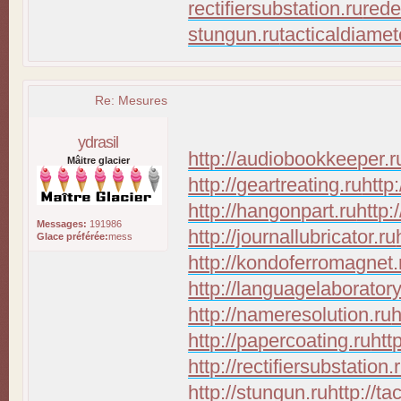
rectifiersubstation.ru
rede
stungun.ru
tacticaldiamet
Re: Mesures
ydrasil
http://audiobookkeeper.r
Mâitre glacier
http://geartreating.ru
http
http://hangonpart.ru
http:
Messages:
191986
http://journallubricator.ru
Glace préférée:
mess
http://kondoferromagnet.
http://languagelaboratory
http://nameresolution.ru
h
http://papercoating.ru
htt
http://rectifiersubstation.
http://stungun.ru
http://ta