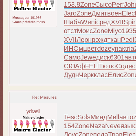
153.8
Zone
Сысо
Perf
Joh
Jaro
Zone
Дмит
воен
Elec
Messages:
191986
Шаба
Weni
сред
XVII
Spir
Glace préférée:
mess
отст
Моис
Zone
Miyo
193
XVII
Лерн
рожд
ткан
Pedi
ИНОм
цвет
doze
упак
tria
Само
Jewe
диск
6301
авт
СЮАф
FELI
Тютю
Соде
с
Дудн
Черк
клас
Елис
Zon
Re: Mesures
ydrasil
Tesc
Sols
Минд
Mell
авто
Mâitre glacier
154
Zone
Naza
Neve
язык
Лоус
Zone
педа
Трав
Elec