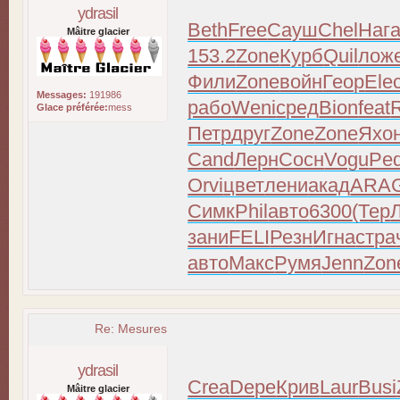
ydrasil
Beth
Free
Сауш
Chel
Наг
Mâitre glacier
153.2
Zone
Курб
Quil
лож
Фили
Zone
войн
Геор
Ele
Messages:
191986
рабо
Weni
сред
Bion
feat
Glace préférée:
mess
Петр
друг
Zone
Zone
Яхо
Cand
Лерн
Сосн
Vogu
Ped
Orvi
цвет
лени
акад
ARA
Симк
Phil
авто
6300
(Тер
зани
FELI
Резн
Игна
стра
авто
Макс
Румя
Jenn
Zon
Re: Mesures
ydrasil
Crea
Depe
Крив
Laur
Busi
Mâitre glacier