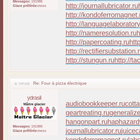
Messages:
191986
http://journallubricator.ru
Glace préférée:
mess
http://kondoferromagnet.
http://languagelaboratory
http://nameresolution.ru
h
http://papercoating.ru
htt
http://rectifiersubstation.
http://stungun.ru
http://ta
Re: Four à pizza électrique
ydrasil
audiobookkeeper.ru
cott
Mâitre glacier
geartreating.ru
generaliz
hangonpart.ru
haphazard
Messages:
191986
journallubricator.ru
juicec
Glace préférée:
mess
kondoferromagnet.ru
lab