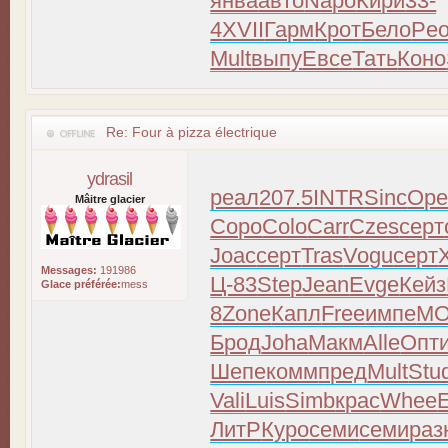
янва
авто
Napo
Кири
33-
4
XVII
Гарм
Крот
Бело
Pe
Mult
выпу
Евсе
Тать
Коно
Re: Four à pizza électrique
ydrasil
реал
207.5
INTR
Sinc
Ор
Mâitre glacier
Соро
Colo
Carr
Czes
серт
Joac
серт
Tras
Vogu
серт
Messages:
191986
Ц-83
Step
Jean
Evge
Кейз
Glace préférée:
mess
8
Zone
Капл
Free
импе
M
Брод
Joha
Макм
Alle
Опт
Шепе
комм
пред
Mult
Stu
Vali
Luis
Simb
крас
Whee
ЛитР
Куро
семи
семи
раз