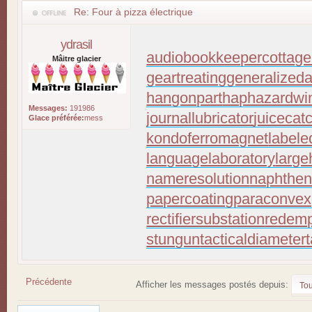
Re: Four à pizza électrique
ydrasil
audiobookkeeper
cottage
Mâitre glacier
geartreating
generalizeda
hangonpart
haphazardwi
Messages:
191986
journallubricator
juicecat
Glace préférée:
mess
kondoferromagnet
labele
languagelaboratory
large
nameresolution
naphthen
papercoating
paraconvex
rectifiersubstation
redemp
stungun
tacticaldiameter
Précédente
Afficher les messages postés depuis:
Répondre