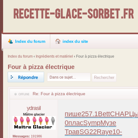
Recette-Glace-Sorbet .fr
Index du forum
index du site
Index du forum
‹
Ingrédients et matériel
‹
Four à pizza électrique
Four à pizza électrique
Répondre
Re: Four à pizza électrique
ydrasil
пише
257.1
Bett
CHAP
Цы
Mâitre glacier
0
плас
Symp
Музе
Трав
SG22
Raye
10-
Messages:
191986