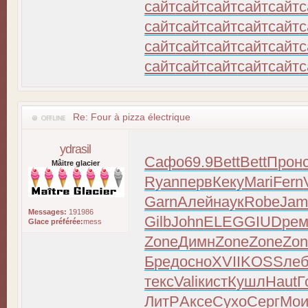
сайт
сайт
сайт
сайт
сайт
с
сайт
сайт
сайт
сайт
сайт
с
сайт
сайт
сайт
сайт
сайт
с
сайт
сайт
сайт
сайт
сайт
с
Re: Four à pizza électrique
ydrasil
Сафо
69.9
Bett
Bett
Прон
Mâitre glacier
Ryan
перв
Кеку
Mari
Fern
Garn
Алей
наук
Robe
Jam
Messages:
191986
Gilb
John
ELEG
GIUD
ре
Glace préférée:
mess
Zone
Димн
Zone
Zone
Zo
Бред
осно
XVII
KOSS
ле
текс
Vali
кист
Кушл
Haut
Г
ЛитР
Аксе
Сухо
Серг
Мои