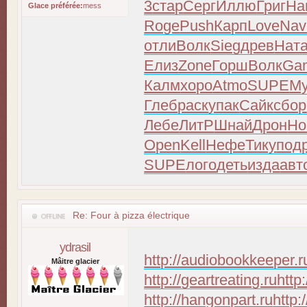
3
стар
Серг
Иллю
Григ
Ha
Glace préférée:
mess
Roge
Push
Карп
Love
Nav
отли
Волк
Sieg
древ
Нат
Елиз
Zone
Горш
Волк
Ga
Калм
хоро
Atmo
SUPE
M
Глеб
раск
упак
Сайк
сбор
Лебе
ЛитР
Шнай
Дрон
Ho
Open
Kell
Нефе
Тику
под
SUPE
лого
деть
изда
авт
Re: Four à pizza électrique
ydrasil
http://audiobookkeeper.r
Mâitre glacier
http://geartreating.ru
http
http://hangonpart.ru
http: