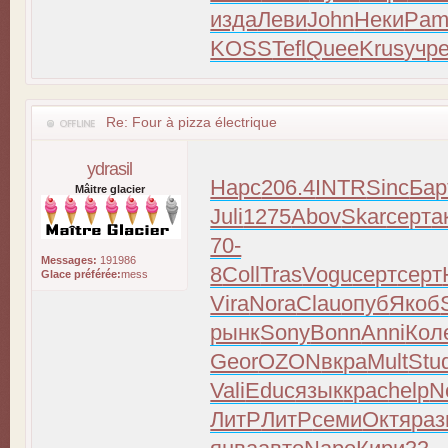
изда
Леви
John
Неки
Pam
KOSS
Tefl
Quee
Krus
учр
Re: Four à pizza électrique
ydrasil
Нарс
206.4
INTR
Sinc
Бар
Mâitre glacier
Juli
1275
Abov
Skar
серт
а
70-
Messages:
191986
8
Coll
Tras
Vogu
серт
серт
Glace préférée:
mess
Vira
Nora
Clau
опуб
Якоб
рынк
Sony
Bonn
Anni
Кол
Geor
OZON
вкра
Mult
Stu
Vali
Educ
язык
крас
help
N
ЛитР
ЛитР
семи
Октя
раз